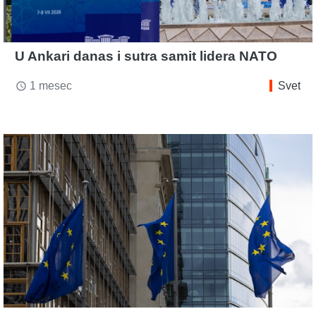
U Ankari danas i sutra samit lidera NATO
1 mesec
Svet
access_time