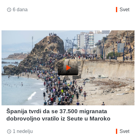
6 dana
Svet
access_time
play_arrow
Španija tvrdi da se 37.500 migranata
dobrovoljno vratilo iz Seute u Maroko
1 nedelju
Svet
access_time