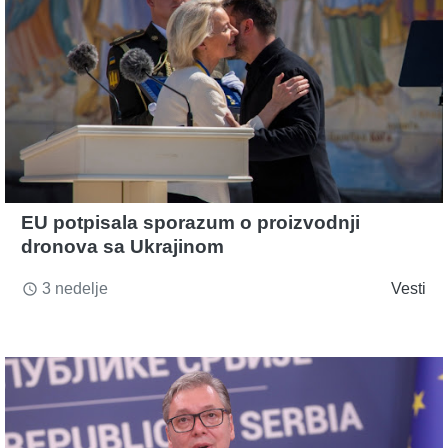
EU potpisala sporazum o proizvodnji
dronova sa Ukrajinom
3 nedelje
Vesti
access_time