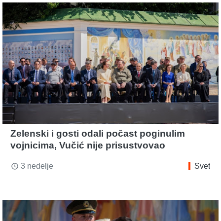
Zelenski i gosti odali počast poginulim
vojnicima, Vučić nije prisustvovao
3 nedelje
Svet
access_time