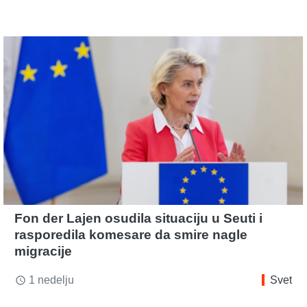
Fon der Lajen osudila situaciju u Seuti i
rasporedila komesare da smire nagle
migracije
1 nedelju
Svet
access_time