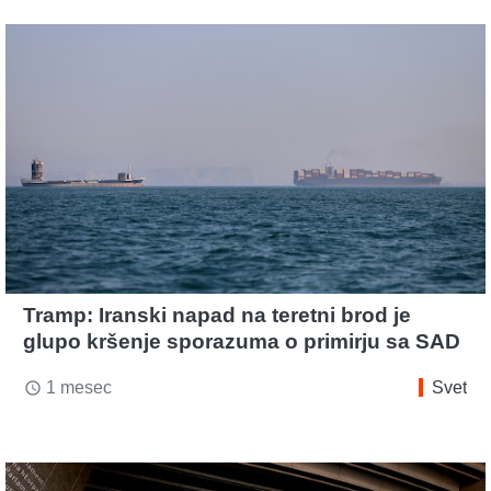
Tramp: Iranski napad na teretni brod je
glupo kršenje sporazuma o primirju sa SAD
1 mesec
Svet
access_time