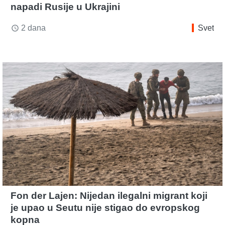
napadi Rusije u Ukrajini
2 dana
Svet
access_time
Fon der Lajen: Nijedan ilegalni migrant koji
je upao u Seutu nije stigao do evropskog
kopna