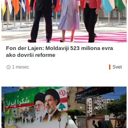
Fon der Lajen: Moldaviji 523 miliona evra
ako dovrši reforme
1 mesec
Svet
access_time