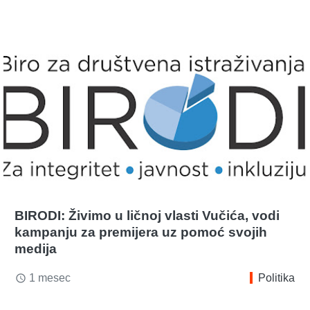
BIRODI: Živimo u ličnoj vlasti Vučića, vodi
kampanju za premijera uz pomoć svojih
medija
1 mesec
Politika
access_time