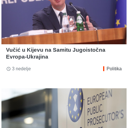
Vučić u Kijevu na Samitu Jugoistočna
Evropa-Ukrajina
3 nedelje
Politika
access_time