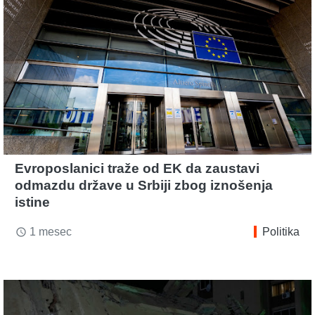
Evroposlanici traže od EK da zaustavi
odmazdu države u Srbiji zbog iznošenja
istine
1 mesec
Politika
access_time