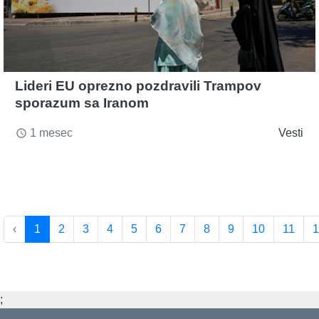
Lideri EU oprezno pozdravili Trampov
sporazum sa Iranom
1 mesec
Vesti
access_time
‹
1
2
3
4
5
6
7
8
9
10
11
1
;