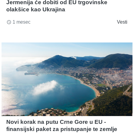
Jermenija će dobiti od EU trgovinske
olakšice kao Ukrajina
1 mesec
Vesti
access_time
Novi korak na putu Crne Gore u EU -
finansijski paket za pristupanje te zemlje