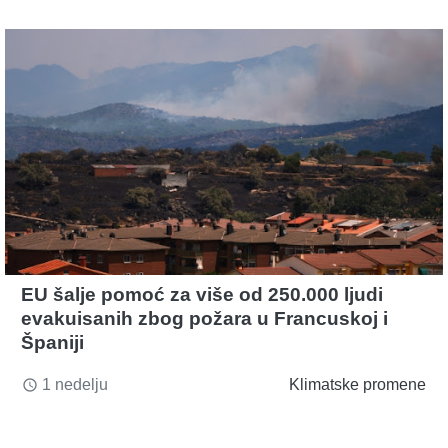
EU šalje pomoć za više od 250.000 ljudi
evakuisanih zbog požara u Francuskoj i
Španiji
1 nedelju
Klimatske promene
access_time