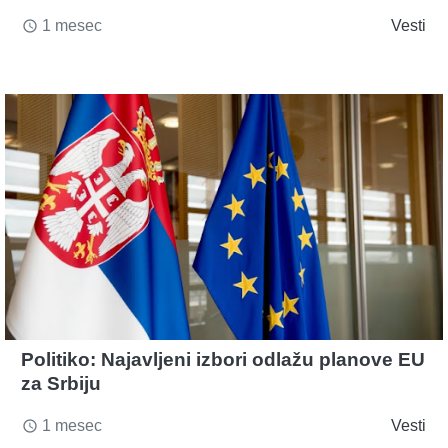
1 mesec
Vesti
access_time
Politiko: Najavljeni izbori odlažu planove EU
za Srbiju
1 mesec
Vesti
access_time