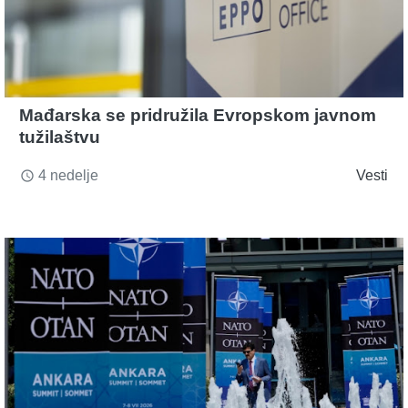
Mađarska se pridružila Evropskom javnom
tužilaštvu
4 nedelje
Vesti
access_time