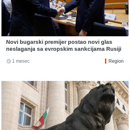
Novi bugarski premijer postao novi glas
neslaganja sa evropskim sankcijama Rusiji
1 mesec
Region
access_time