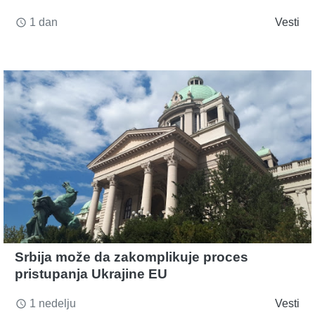
1 dan
Vesti
access_time
Srbija može da zakomplikuje proces
pristupanja Ukrajine EU
1 nedelju
Vesti
access_time