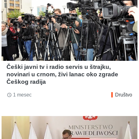
Češki javni tv i radio servis u štrajku,
novinari u crnom, živi lanac oko zgrade
Češkog radija
1 mesec
Društvo
access_time