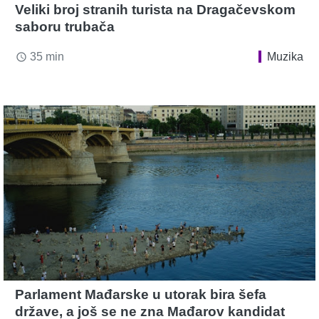
Veliki broj stranih turista na Dragačevskom
saboru trubača
35 min
Muzika
access_time
Parlament Mađarske u utorak bira šefa
države, a još se ne zna Mađarov kandidat