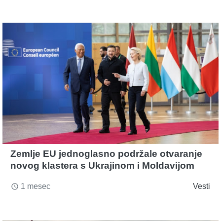
Zemlje EU jednoglasno podržale otvaranje
novog klastera s Ukrajinom i Moldavijom
1 mesec
Vesti
access_time