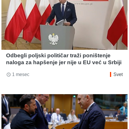
Odbegli poljski političar traži poništenje
naloga za hapšenje jer nije u EU već u Srbiji
1 mesec
Svet
access_time