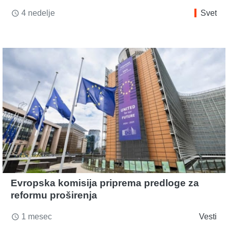
4 nedelje
Svet
access_time
Evropska komisija priprema predloge za
reformu proširenja
1 mesec
Vesti
access_time