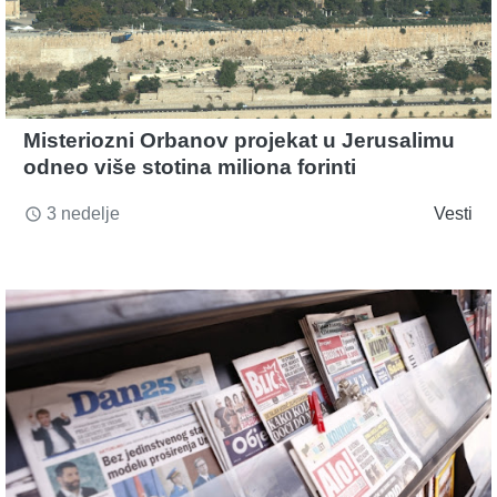
Misteriozni Orbanov projekat u Jerusalimu
odneo više stotina miliona forinti
3 nedelje
Vesti
access_time