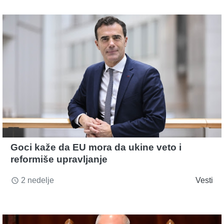
Goci kaže da EU mora da ukine veto i
reformiše upravljanje
2 nedelje
Vesti
access_time