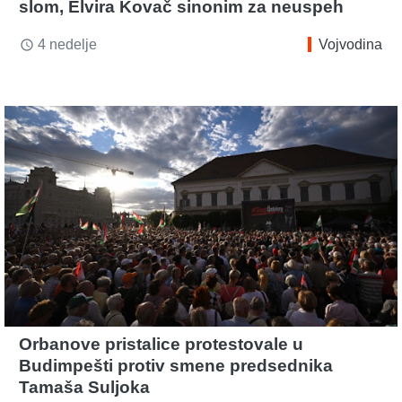
slom, Elvira Kovač sinonim za neuspeh
4 nedelje
Vojvodina
access_time
Orbanove pristalice protestovale u
Budimpešti protiv smene predsednika
Tamaša Suljoka