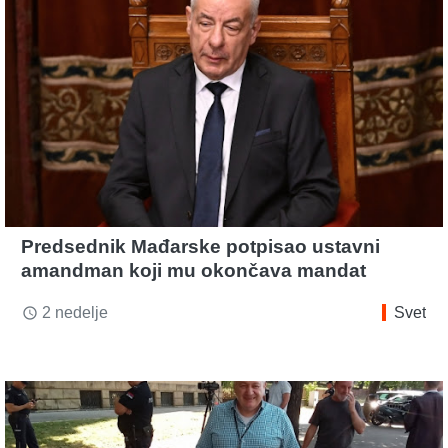
Predsednik Mađarske potpisao ustavni
amandman koji mu okončava mandat
2 nedelje
Svet
access_time