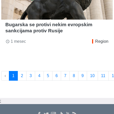
Bugarska se protivi nekim evropskim
sankcijama protiv Rusije
1 mesec
Region
access_time
‹
1
2
3
4
5
6
7
8
9
10
11
1
;