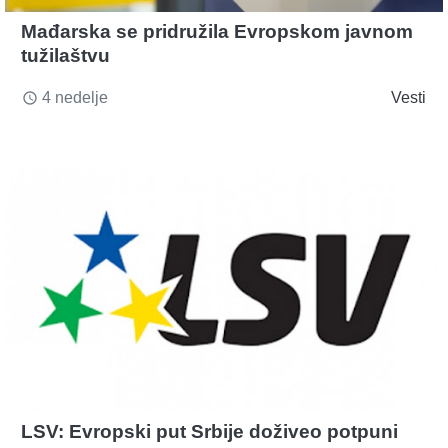
Mađarska se pridružila Evropskom javnom
tužilaštvu
4 nedelje
Vesti
access_time
LSV: Evropski put Srbije doživeo potpuni