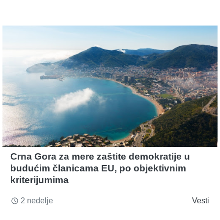
Crna Gora za mere zaštite demokratije u
budućim članicama EU, po objektivnim
kriterijumima
2 nedelje
Vesti
access_time