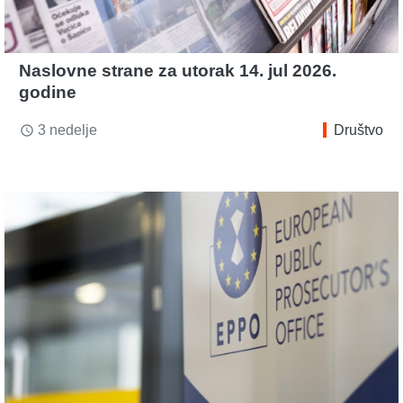
Naslovne strane za utorak 14. jul 2026.
godine
3 nedelje
Društvo
access_time