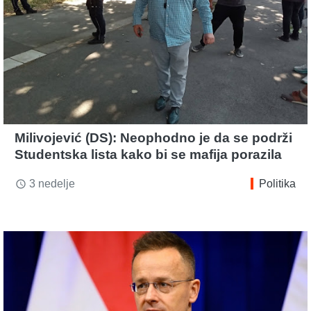
Milivojević (DS): Neophodno je da se podrži
Studentska lista kako bi se mafija porazila
3 nedelje
Politika
access_time