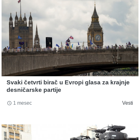
Svaki četvrti birač u Evropi glasa za krajnje
desničarske partije
1 mesec
Vesti
access_time