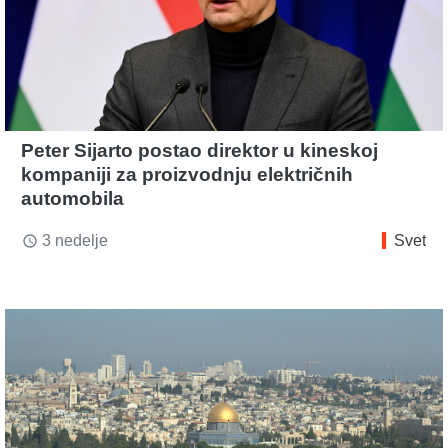
Peter Sijarto postao direktor u kineskoj
kompaniji za proizvodnju električnih
automobila
3 nedelje
Svet
access_time