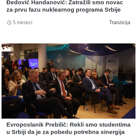
Đedović Handanović: Zatražili smo novac
za prvu fazu nuklearnog programa Srbije
5 meseci
Tranzicija
access_time
Evroposlanik Prebilič: Rekli smo studentima
u Srbiji da je za pobedu potrebna sinergija