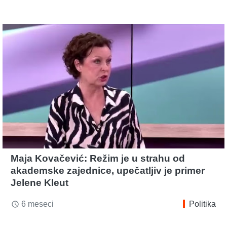
Maja Kovačević: Režim je u strahu od
akademske zajednice, upečatljiv je primer
Jelene Kleut
6 meseci
Politika
access_time