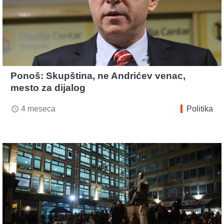
Ponoš: Skupština, ne Andrićev venac,
mesto za dijalog
4 meseca
Politika
access_time