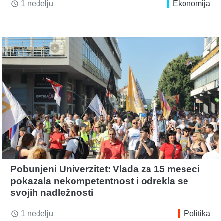
1 nedelju
Ekonomija
access_time
Pobunjeni Univerzitet: Vlada za 15 meseci
pokazala nekompetentnost i odrekla se
svojih nadležnosti
1 nedelju
Politika
access_time