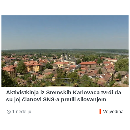
Aktivistkinja iz Sremskih Karlovaca tvrdi da
su joj članovi SNS-a pretili silovanjem
1 nedelju
Vojvodina
access_time