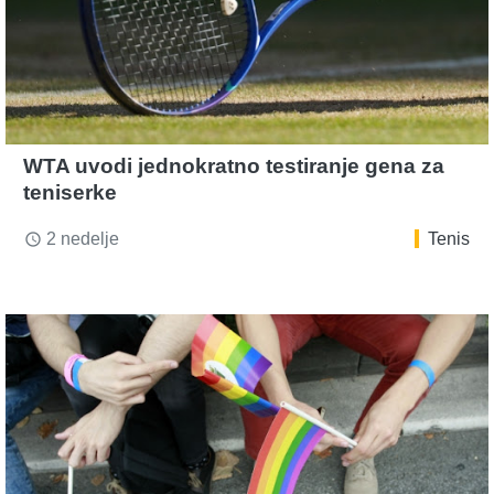
WTA uvodi jednokratno testiranje gena za
teniserke
2 nedelje
Tenis
access_time