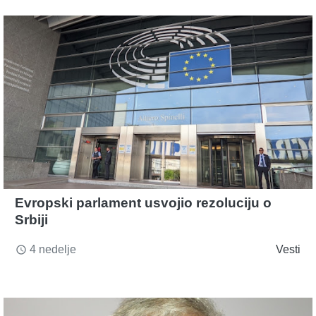
Evropski parlament usvojio rezoluciju o
Srbiji
4 nedelje
Vesti
access_time