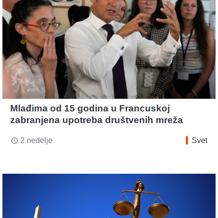
Mlađima od 15 godina u Francuskoj
zabranjena upotreba društvenih mreža
2 nedelje
Svet
access_time