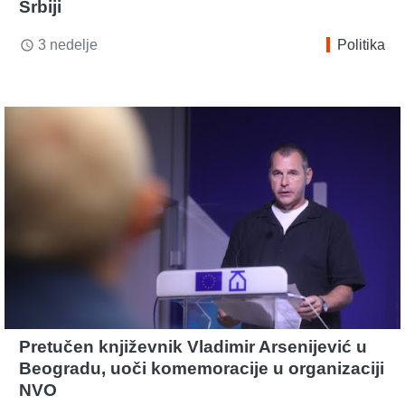
Srbiji
3 nedelje
Politika
access_time
Pretučen književnik Vladimir Arsenijević u
Beogradu, uoči komemoracije u organizaciji
NVO