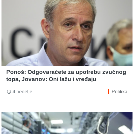
Ponoš: Odgovaraćete za upotrebu zvučnog
topa, Jovanov: Oni lažu i vređaju
4 nedelje
Politika
access_time