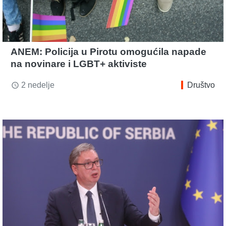
ANEM: Policija u Pirotu omogućila napade
na novinare i LGBT+ aktiviste
2 nedelje
Društvo
access_time