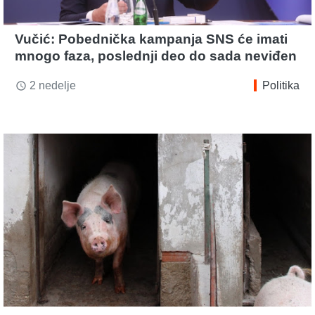
Vučić: Pobednička kampanja SNS će imati
mnogo faza, poslednji deo do sada neviđen
2 nedelje
Politika
access_time