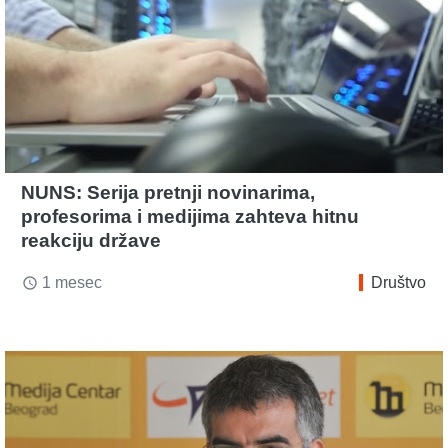
NUNS: Serija pretnji novinarima,
profesorima i medijima zahteva hitnu
reakciju države
1 mesec
Društvo
access_time