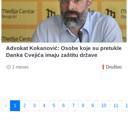
Advokat Kokanović: Osobe koje su pretukle
Danka Cvejića imaju zaštitu države
1 mesec
Društvo
access_time
‹
1
2
3
4
5
6
7
8
9
10
11
1