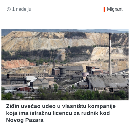
1 nedelju
Migranti
access_time
Ziđin uvećao udeo u vlasništu kompanije
koja ima istražnu licencu za rudnik kod
Novog Pazara