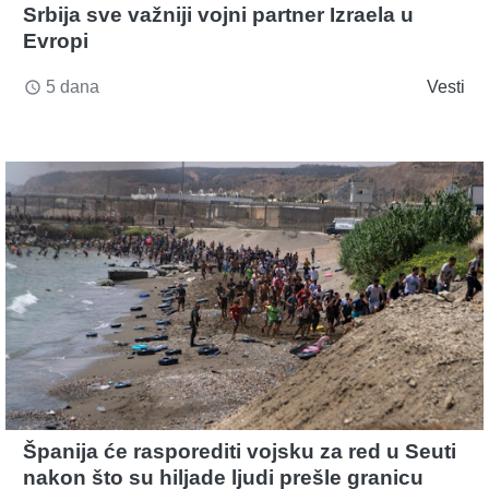
Srbija sve važniji vojni partner Izraela u
Evropi
5 dana
Vesti
access_time
Španija će rasporediti vojsku za red u Seuti
nakon što su hiljade ljudi prešle granicu