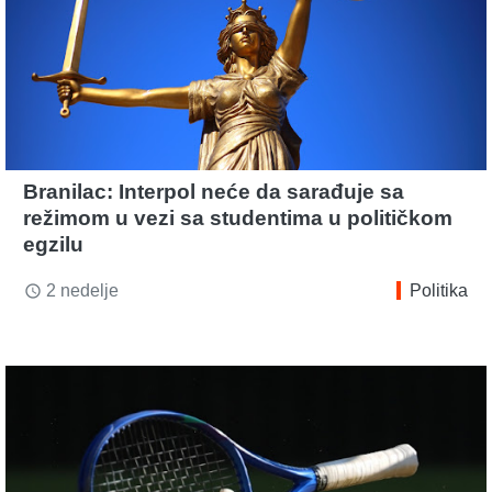
Branilac: Interpol neće da sarađuje sa
režimom u vezi sa studentima u političkom
egzilu
2 nedelje
Politika
access_time