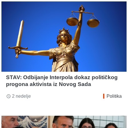
STAV: Odbijanje Interpola dokaz političkog
progona aktivista iz Novog Sada
2 nedelje
Politika
access_time