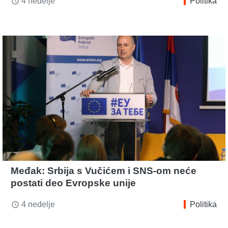
4 nedelje
Politika
access_time
Međak: Srbija s Vučićem i SNS-om neće
postati deo Evropske unije
4 nedelje
Politika
access_time