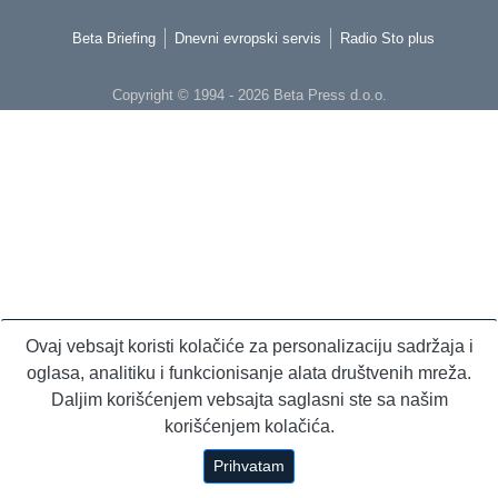
Beta Briefing
Dnevni evropski servis
Radio Sto plus
Copyright © 1994 - 2026 Beta Press d.o.o.
Ovaj vebsajt koristi kolačiće za personalizaciju sadržaja i
oglasa, analitiku i funkcionisanje alata društvenih mreža.
Daljim korišćenjem vebsajta saglasni ste sa našim
korišćenjem kolačića.
Prihvatam