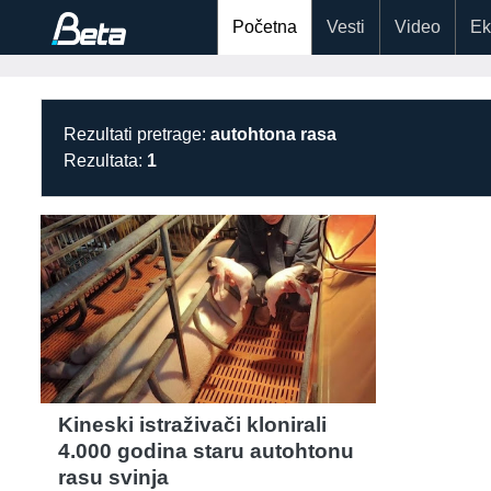
Početna
Vesti
Video
Ek
Rezultati pretrage:
autohtona rasa
Rezultata:
1
Kineski istraživači klonirali
4.000 godina staru autohtonu
rasu svinja