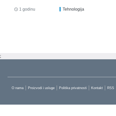
1 godinu
Tehnologija
access_time
;
O nama
Proizvodi i usluge
Politika privatnosti
Kontakt
RSS