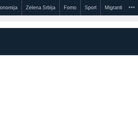
onomija
Zelena Srbija
Fomo
Sport
Migranti