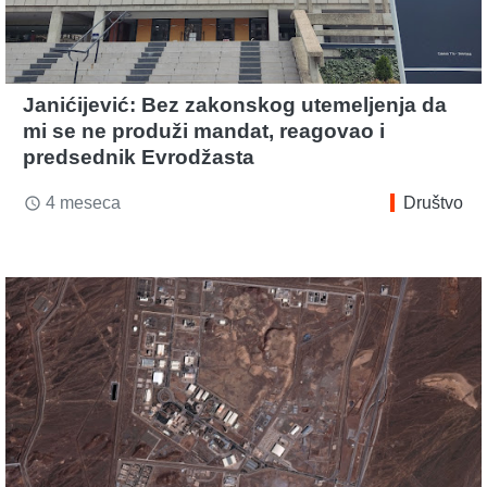
Janićijević: Bez zakonskog utemeljenja da
mi se ne produži mandat, reagovao i
predsednik Evrodžasta
4 meseca
Društvo
access_time