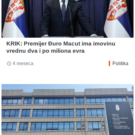
KRIK: Premijer Đuro Macut ima imovinu
vrednu dva i po miliona evra
4 meseca
Politika
access_time