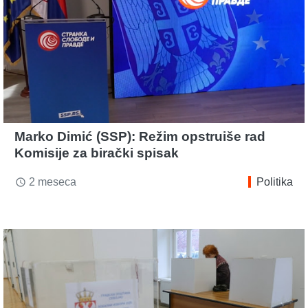
Marko Dimić (SSP): Režim opstruiše rad
Komisije za birački spisak
2 meseca
Politika
access_time