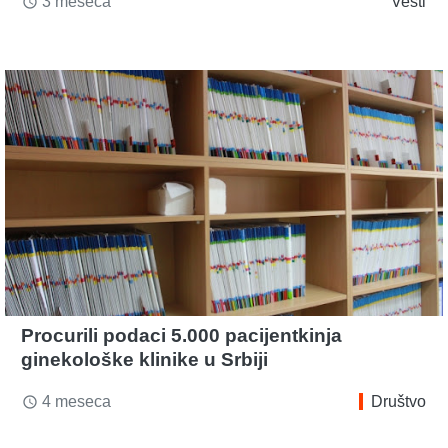
3 meseca
Vesti
access_time
Procurili podaci 5.000 pacijentkinja
ginekološke klinike u Srbiji
4 meseca
Društvo
access_time