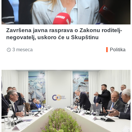
Završena javna rasprava o Zakonu roditelj-
negovatelj, uskoro će u Skupštinu
3 meseca
Politika
access_time