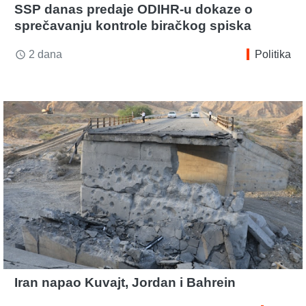
SSP danas predaje ODIHR-u dokaze o
sprečavanju kontrole biračkog spiska
2 dana
Politika
access_time
Iran napao Kuvajt, Jordan i Bahrein