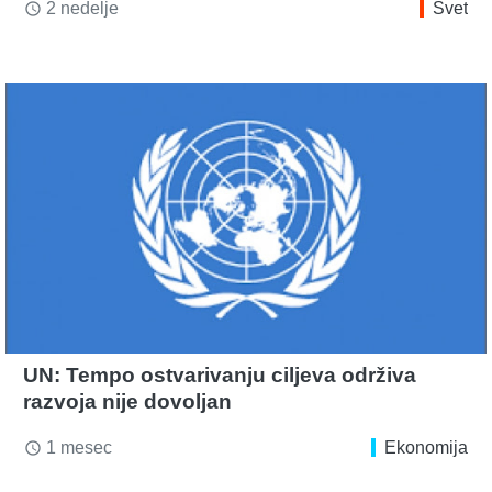
2 nedelje
Svet
access_time
UN: Tempo ostvarivanju ciljeva održiva
razvoja nije dovoljan
1 mesec
Ekonomija
access_time