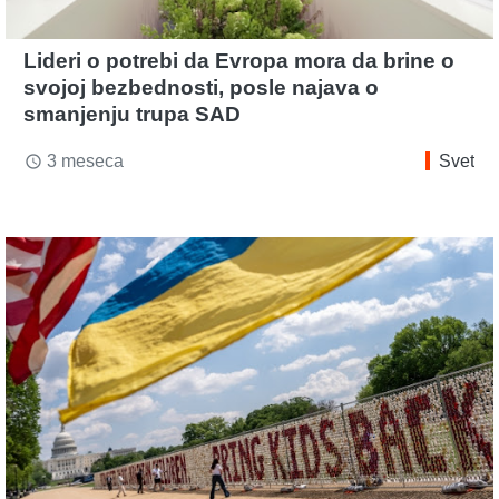
Lideri o potrebi da Evropa mora da brine o
svojoj bezbednosti, posle najava o
smanjenju trupa SAD
3 meseca
Svet
access_time