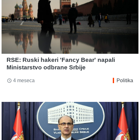
RSE: Ruski hakeri 'Fancy Bear' napali
Ministarstvo odbrane Srbije
4 meseca
Politika
access_time