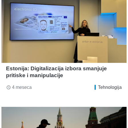
Estonija: Digitalizacija izbora smanjuje
pritiske i manipulacije
4 meseca
Tehnologija
access_time