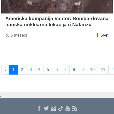
Američka kompanija Vantor: Bombardovana
iranska nuklearna lokacija u Natanzu
5 meseci
Svet
access_time
‹
1
2
3
4
5
6
7
8
9
10
11
1
;