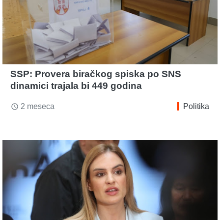
SSP: Provera biračkog spiska po SNS
dinamici trajala bi 449 godina
2 meseca
Politika
access_time