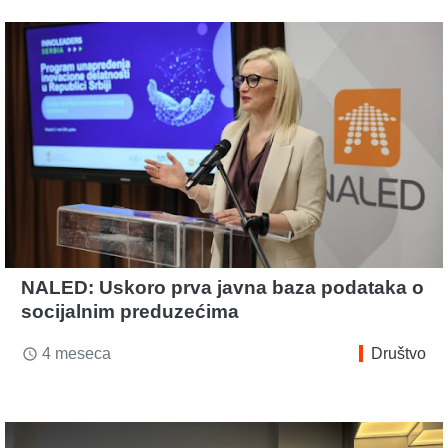
NALED: Uskoro prva javna baza podataka o
socijalnim preduzećima
4 meseca
Društvo
access_time