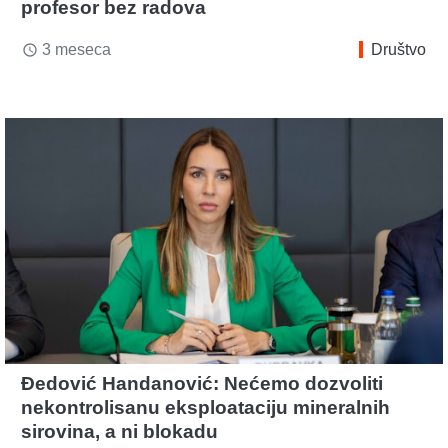
profesor bez radova
3 meseca
Društvo
access_time
Đedović Handanović: Nećemo dozvoliti
nekontrolisanu eksploataciju mineralnih
sirovina, a ni blokadu