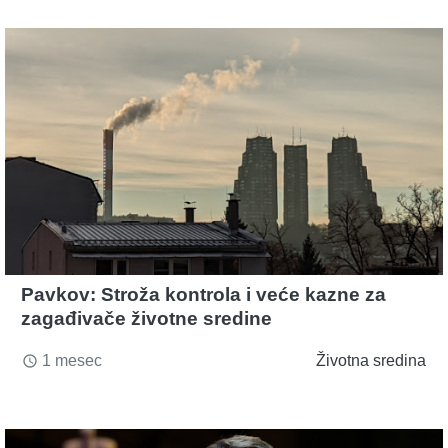
Pavkov: Stroža kontrola i veće kazne za
zagađivače životne sredine
1 mesec
Životna sredina
access_time