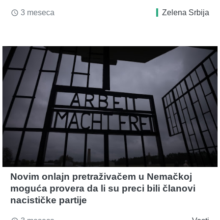
3 meseca
Zelena Srbija
access_time
Novim onlajn pretraživačem u Nemačkoj
moguća provera da li su preci bili članovi
nacističke partije