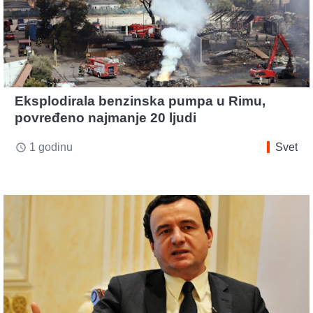
Eksplodirala benzinska pumpa u Rimu,
povređeno najmanje 20 ljudi
1 godinu
Svet
access_time