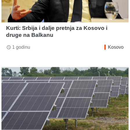
Kurti: Srbija i dalje pretnja za Kosovo i
druge na Balkanu
1 godinu
Kosovo
access_time