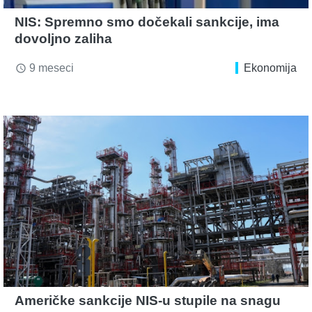
NIS: Spremno smo dočekali sankcije, ima
dovoljno zaliha
9 meseci
Ekonomija
access_time
Američke sankcije NIS-u stupile na snagu