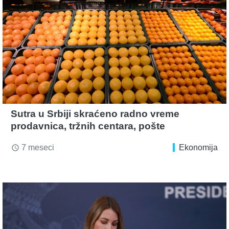
Sutra u Srbiji skraćeno radno vreme
prodavnica, tržnih centara, pošte
7 meseci
Ekonomija
access_time