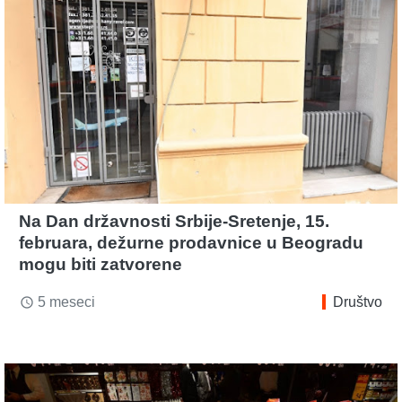
Na Dan državnosti Srbije-Sretenje, 15.
februara, dežurne prodavnice u Beogradu
mogu biti zatvorene
5 meseci
Društvo
access_time