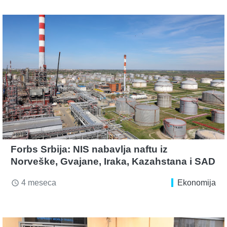
Forbs Srbija: NIS nabavlja naftu iz
Norveške, Gvajane, Iraka, Kazahstana i SAD
4 meseca
Ekonomija
access_time