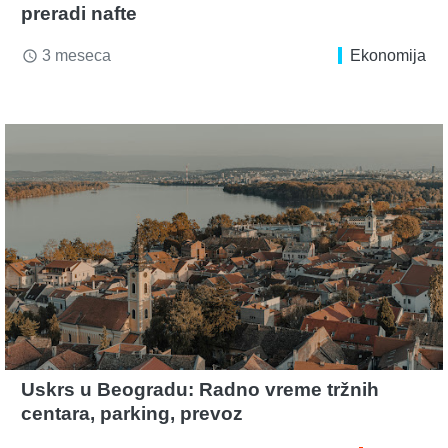
preradi nafte
3 meseca
Ekonomija
access_time
Uskrs u Beogradu: Radno vreme tržnih
centara, parking, prevoz