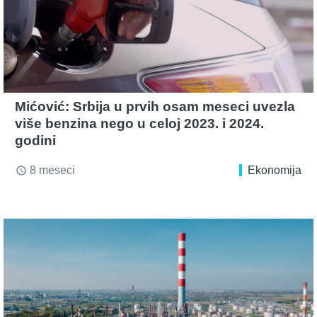
Mićović: Srbija u prvih osam meseci uvezla
više benzina nego u celoj 2023. i 2024.
godini
8 meseci
Ekonomija
access_time