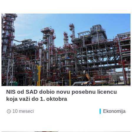
NIS od SAD dobio novu posebnu licencu
koja važi do 1. oktobra
10 meseci
Ekonomija
access_time