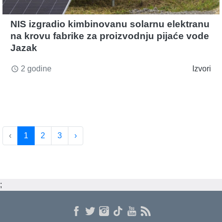
NIS izgradio kimbinovanu solarnu elektranu
na krovu fabrike za proizvodnju pijaće vode
Jazak
2 godine
Izvori
access_time
‹
1
2
3
›
;