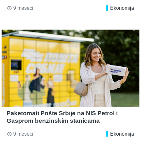
9 meseci
Ekonomija
access_time
Paketomati Pošte Srbije na NIS Petrol i
Gasprom benzinskim stanicama
9 meseci
Ekonomija
access_time