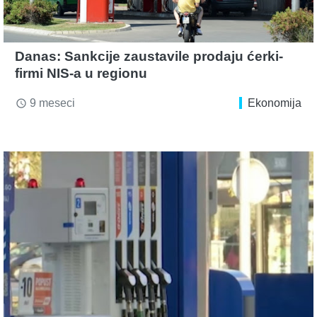
Danas: Sankcije zaustavile prodaju ćerki-
firmi NIS-a u regionu
9 meseci
Ekonomija
access_time