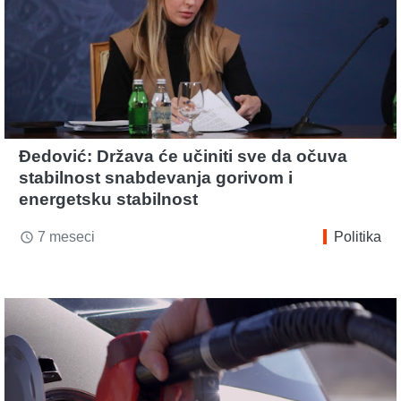
Đedović: Država će učiniti sve da očuva
stabilnost snabdevanja gorivom i
energetsku stabilnost
7 meseci
Politika
access_time