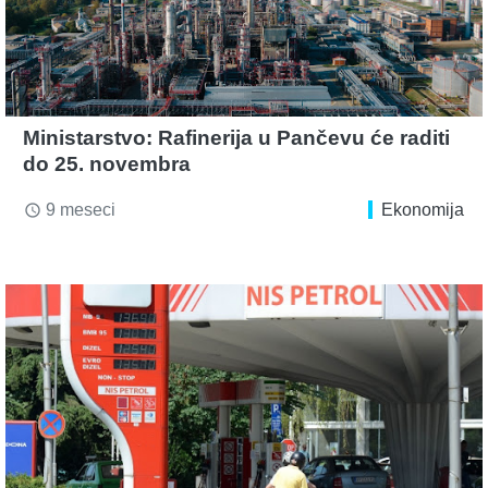
Ministarstvo: Rafinerija u Pančevu će raditi
do 25. novembra
9 meseci
Ekonomija
access_time