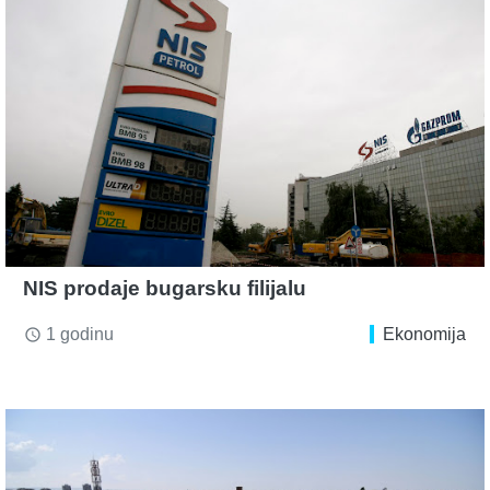
NIS prodaje bugarsku filijalu
1 godinu
Ekonomija
access_time