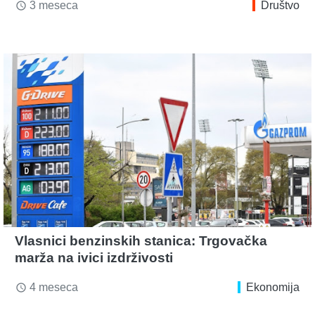
3 meseca
Društvo
access_time
Vlasnici benzinskih stanica: Trgovačka
marža na ivici izdrživosti
4 meseca
Ekonomija
access_time