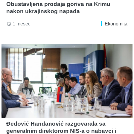
Obustavljena prodaja goriva na Krimu
nakon ukrajinskog napada
1 mesec
Ekonomija
access_time
Đedović Handanović razgovarala sa
generalnim direktorom NIS-a o nabavci i