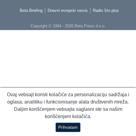
Beta Briefing
Dnevni evropski servis
Radio Sto plus
Copyright © 1994 - 2026 Beta Press d.o.o.
Ovaj vebsajt koristi kolačiće za personalizaciju sadržaja i
oglasa, analitiku i funkcionisanje alata društvenih mreža.
Daljim korišćenjem vebsajta saglasni ste sa našim
korišćenjem kolačića.
Prihvatam