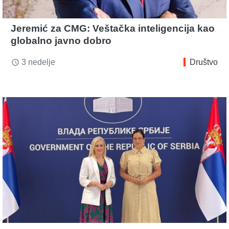
Jeremić za CMG: Veštačka inteligencija kao
globalno javno dobro
3 nedelje
Društvo
access_time