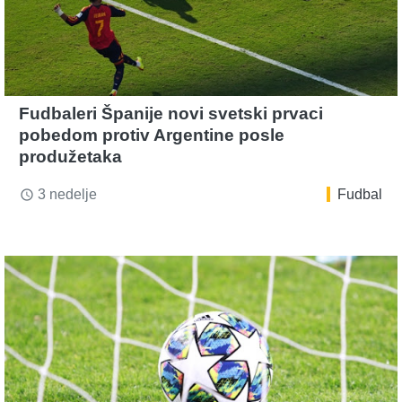
Fudbaleri Španije novi svetski prvaci
pobedom protiv Argentine posle
produžetaka
3 nedelje
Fudbal
access_time