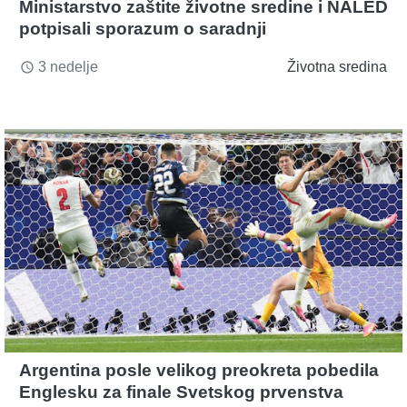
Ministarstvo zaštite životne sredine i NALED
potpisali sporazum o saradnji
3 nedelje
Životna sredina
access_time
Argentina posle velikog preokreta pobedila
Englesku za finale Svetskog prvenstva