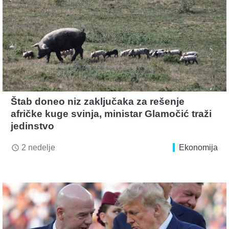
Štab doneo niz zaključaka za rešenje
afričke kuge svinja, ministar Glamočić traži
jedinstvo
2 nedelje
Ekonomija
access_time