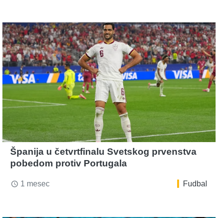
Španija u četvrtfinalu Svetskog prvenstva
pobedom protiv Portugala
1 mesec
Fudbal
access_time