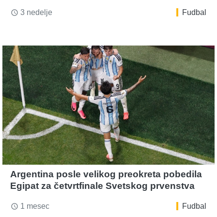
3 nedelje
Fudbal
access_time
Argentina posle velikog preokreta pobedila
Egipat za četvrtfinale Svetskog prvenstva
1 mesec
Fudbal
access_time