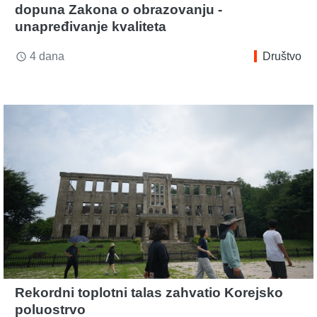
dopuna Zakona o obrazovanju -
unapređivanje kvaliteta
4 dana
Društvo
access_time
Rekordni toplotni talas zahvatio Korejsko
poluostrvo