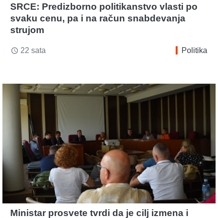
SRCE: Predizborno politikanstvo vlasti po
svaku cenu, pa i na račun snabdevanja
strujom
22 sata
Politika
access_time
Ministar prosvete tvrdi da je cilj izmena i