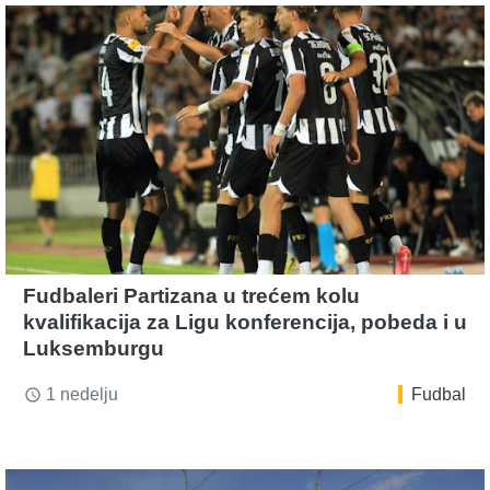
Fudbaleri Partizana u trećem kolu
kvalifikacija za Ligu konferencija, pobeda i u
Luksemburgu
1 nedelju
Fudbal
access_time