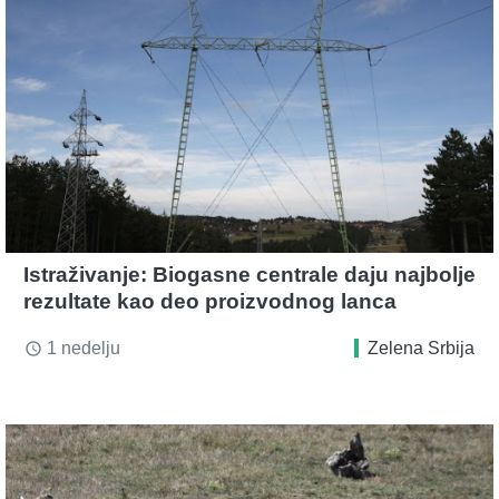
Istraživanje: Biogasne centrale daju najbolje
rezultate kao deo proizvodnog lanca
1 nedelju
Zelena Srbija
access_time