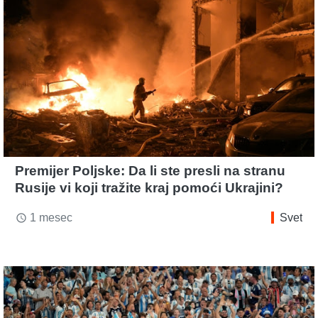
Premijer Poljske: Da li ste presli na stranu
Rusije vi koji tražite kraj pomoći Ukrajini?
1 mesec
Svet
access_time