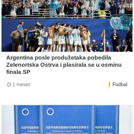
Argentina posle produžetaka pobedila
Zelenortska Ostrva i plasirala se u osminu
finala SP
1 mesec
Fudbal
access_time