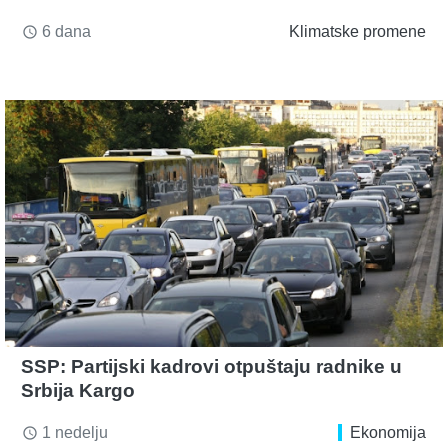
6 dana
Klimatske promene
access_time
SSP: Partijski kadrovi otpuštaju radnike u
Srbija Kargo
1 nedelju
Ekonomija
access_time