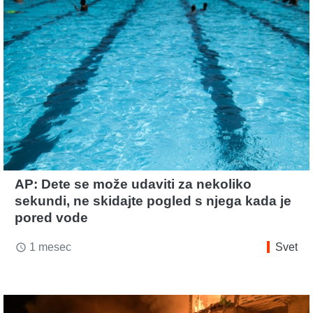
AP: Dete se može udaviti za nekoliko
sekundi, ne skidajte pogled s njega kada je
pored vode
1 mesec
Svet
access_time