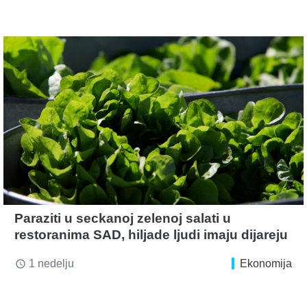
Paraziti u seckanoj zelenoj salati u
restoranima SAD, hiljade ljudi imaju dijareju
1 nedelju
Ekonomija
access_time