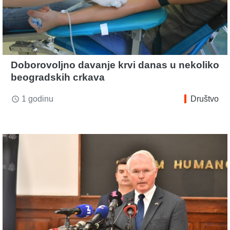
Doborovoljno davanje krvi danas u nekoliko
beogradskih crkava
1 godinu
Društvo
access_time