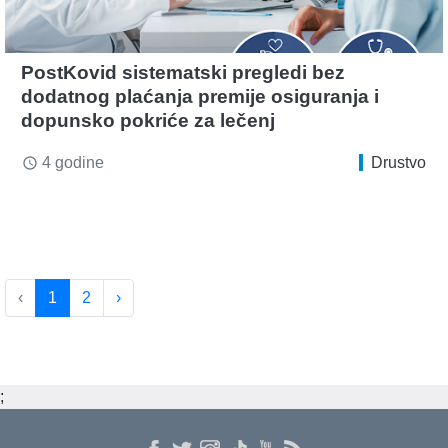
PostKovid sistematski pregledi bez
dodatnog plaćanja premije osiguranja i
dopunsko pokriće za lečenj
4 godine
Drustvo
access_time
‹
1
2
›
;