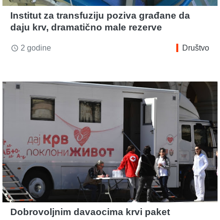
Institut za transfuziju poziva građane da
daju krv, dramatično male rezerve
2 godine
Društvo
access_time
Dobrovoljnim davaocima krvi paket