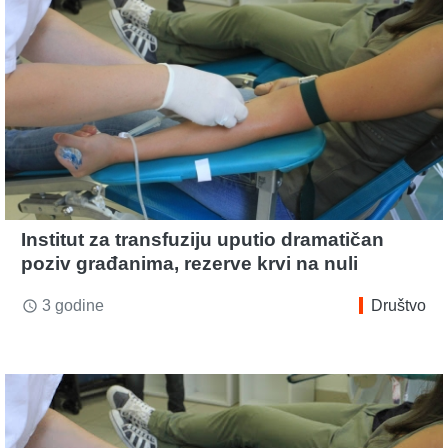
Institut za transfuziju uputio dramatičan
poziv građanima, rezerve krvi na nuli
3 godine
Društvo
access_time