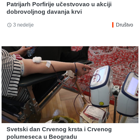
Patrijarh Porfirije učestvovao u akciji
dobrovoljnog davanja krvi
3 nedelje
Društvo
access_time
Svetski dan Crvenog krsta i Crvenog
polumeseca u Beogradu