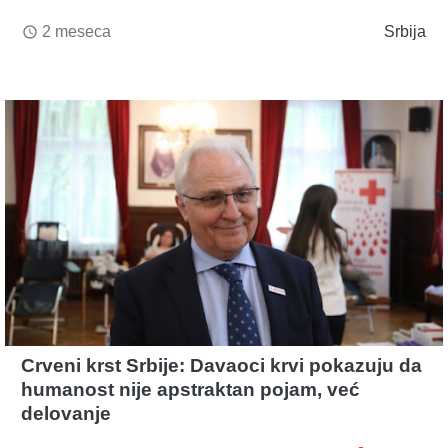
2 meseca
Srbija
access_time
Crveni krst Srbije: Davaoci krvi pokazuju da
humanost nije apstraktan pojam, već
delovanje