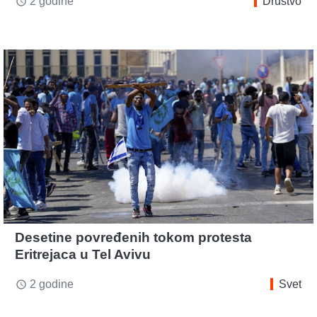
2 godine
Društvo
access_time
Desetine povređenih tokom protesta
Eritrejaca u Tel Avivu
2 godine
Svet
access_time