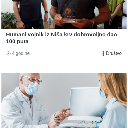
Humani vojnik iz Niša krv dobrovoljno dao
100 puta
4 godine
Društvo
access_time