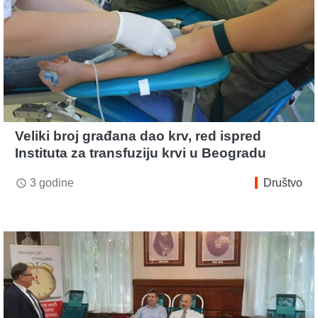
Veliki broj građana dao krv, red ispred
Instituta za transfuziju krvi u Beogradu
3 godine
Društvo
access_time