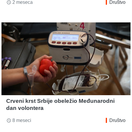
2 meseca
Društvo
access_time
Crveni krst Srbije obeležio Međunarodni
dan volontera
8 meseci
Društvo
access_time