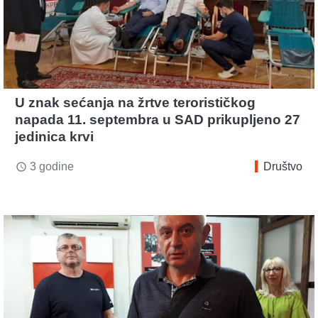
U znak sećanja na žrtve terorističkog
napada 11. septembra u SAD prikupljeno 27
jedinica krvi
3 godine
Društvo
access_time