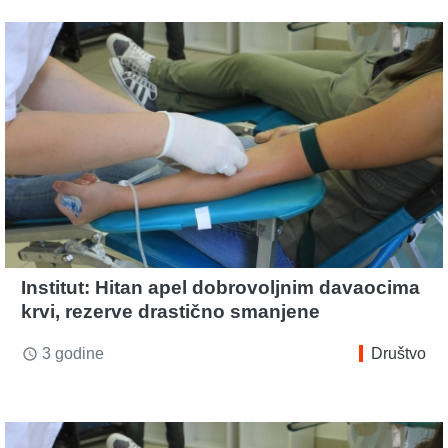
Institut: Hitan apel dobrovoljnim davaocima
krvi, rezerve drastično smanjene
3 godine
Društvo
access_time