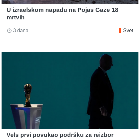
U izraelskom napadu na Pojas Gaze 18
mrtvih
3 dana
Svet
access_time
Vels prvi povukao podršku za reizbor