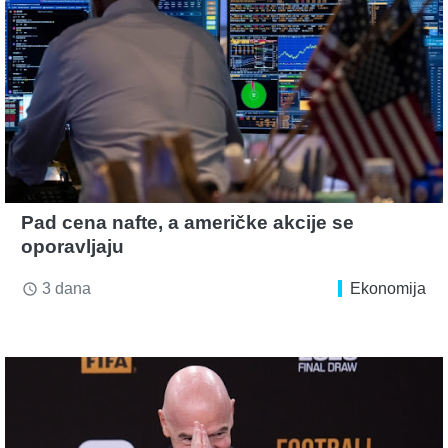
Pad cena nafte, a američke akcije se
oporavljaju
3 dana
Ekonomija
access_time