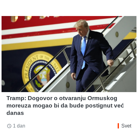
Tramp: Dogovor o otvaranju Ormuskog
moreuza mogao bi da bude postignut već
danas
1 dan
Svet
access_time