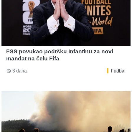
FSS povukao podršku Infantinu za novi
mandat na čelu Fifa
3 dana
Fudbal
access_time