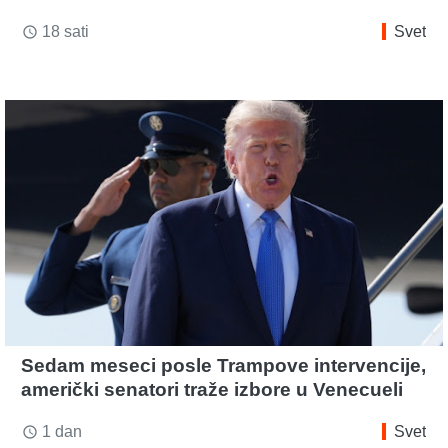
18 sati
Svet
access_time
Sedam meseci posle Trampove intervencije,
američki senatori traže izbore u Venecueli
1 dan
Svet
access_time