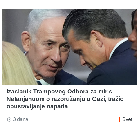
Izaslanik Trampovog Odbora za mir s
Netanjahuom o razoružanju u Gazi, tražio
obustavljanje napada
3 dana
Svet
access_time