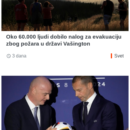
Oko 60.000 ljudi dobilo nalog za evakuaciju
zbog požara u državi Vašington
3 dana
Svet
access_time