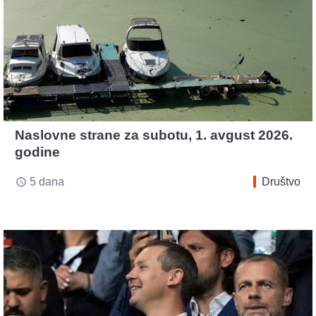
Naslovne strane za subotu, 1. avgust 2026.
godine
5 dana
Društvo
access_time