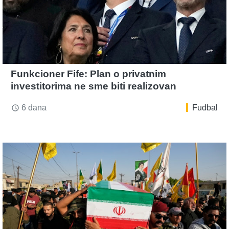
Funkcioner Fife: Plan o privatnim
investitorima ne sme biti realizovan
6 dana
Fudbal
access_time