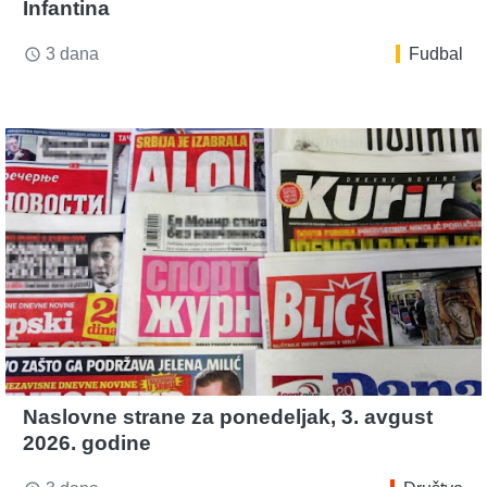
Infantina
3 dana
Fudbal
access_time
Naslovne strane za ponedeljak, 3. avgust
2026. godine