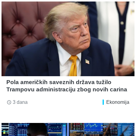
Pola američkih saveznih država tužilo
Trampovu administraciju zbog novih carina
3 dana
Ekonomija
access_time