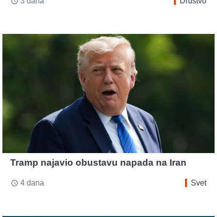
3 dana
Društvo
access_time
Tramp najavio obustavu napada na Iran
4 dana
Svet
access_time