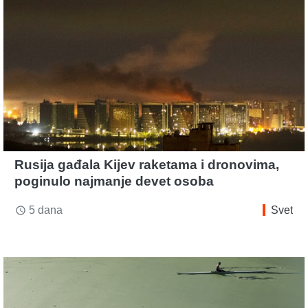
Rusija gađala Kijev raketama i dronovima,
poginulo najmanje devet osoba
5 dana
Svet
access_time