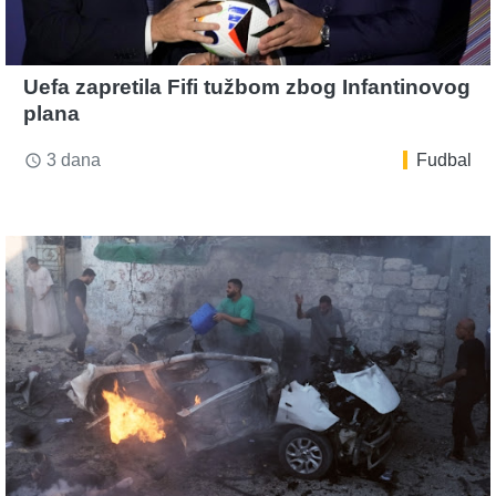
Uefa zapretila Fifi tužbom zbog Infantinovog
plana
3 dana
Fudbal
access_time