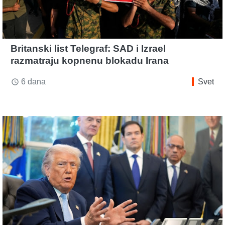
Britanski list Telegraf: SAD i Izrael
razmatraju kopnenu blokadu Irana
6 dana
Svet
access_time