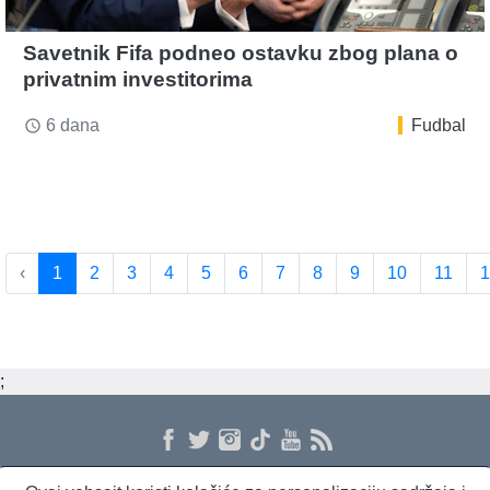
Savetnik Fifa podneo ostavku zbog plana o
privatnim investitorima
6 dana
Fudbal
access_time
‹
1
2
3
4
5
6
7
8
9
10
11
1
;