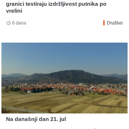
granici testiraju izdržljivost putnika po
vrelini
6 dana
Društvo
access_time
Na današnji dan 21. jul