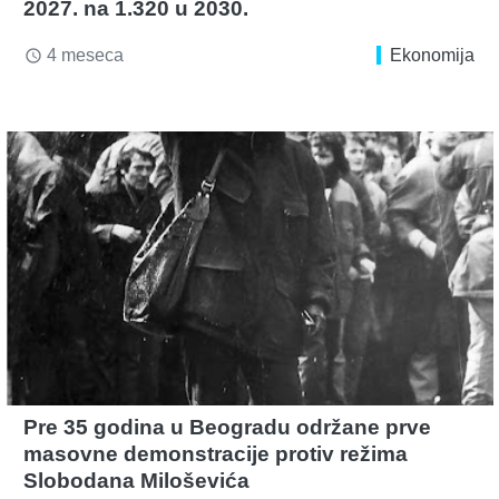
2027. na 1.320 u 2030.
4 meseca
Ekonomija
access_time
Pre 35 godina u Beogradu održane prve
masovne demonstracije protiv režima
Slobodana Miloševića