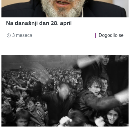
Na današnji dan 28. april
3 meseca
Dogodilo se
access_time