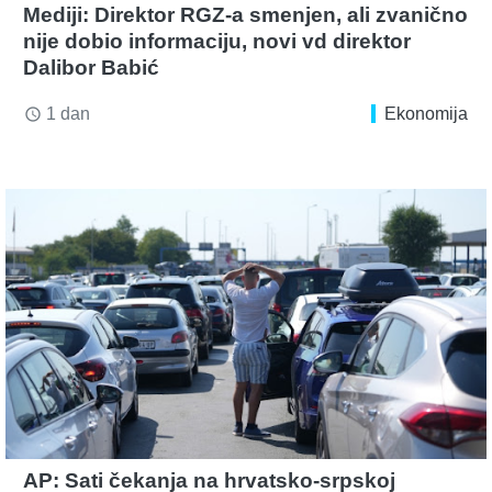
Mediji: Direktor RGZ-a smenjen, ali zvanično
nije dobio informaciju, novi vd direktor
Dalibor Babić
1 dan
Ekonomija
access_time
AP: Sati čekanja na hrvatsko-srpskoj