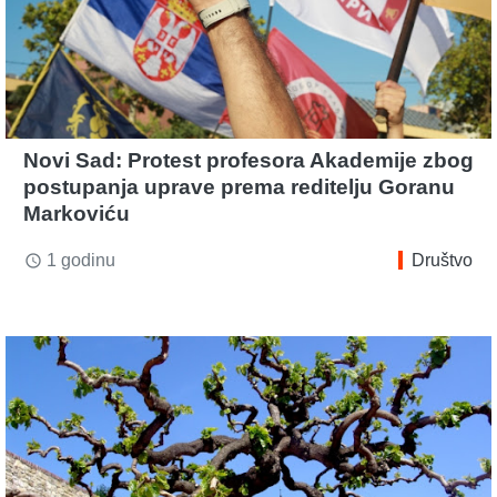
Novi Sad: Protest profesora Akademije zbog
postupanja uprave prema reditelju Goranu
Markoviću
1 godinu
Društvo
access_time