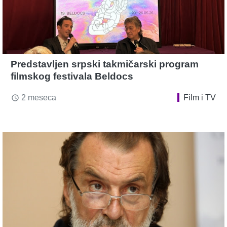
Predstavljen srpski takmičarski program
filmskog festivala Beldocs
2 meseca
Film i TV
access_time