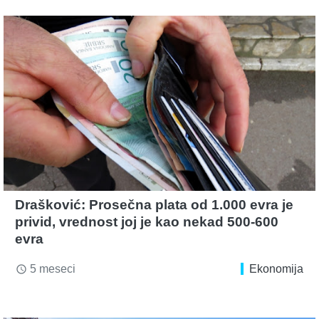
Drašković: Prosečna plata od 1.000 evra je
privid, vrednost joj je kao nekad 500-600
evra
5 meseci
Ekonomija
access_time