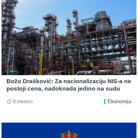
Božo Drašković: Za nacionalizaciju NIS-a ne
postoji cena, nadoknada jedino na sudu
9 meseci
Ekonomija
access_time