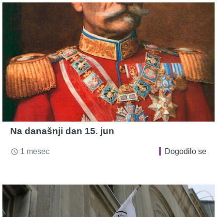
Na današnji dan 15. jun
1 mesec
Dogodilo se
access_time