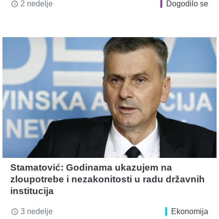
2 nedelje
Dogodilo se
access_time
Stamatović: Godinama ukazujem na
zloupotrebe i nezakonitosti u radu državnih
institucija
3 nedelje
Ekonomija
access_time