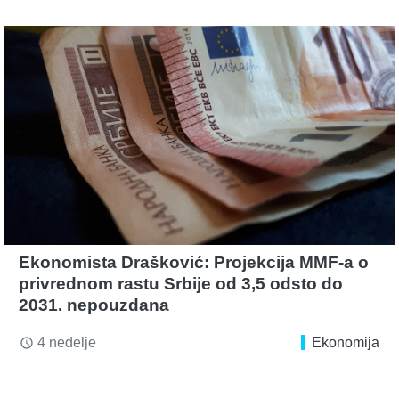
Ekonomista Drašković: Projekcija MMF-a o
privrednom rastu Srbije od 3,5 odsto do
2031. nepouzdana
4 nedelje
Ekonomija
access_time