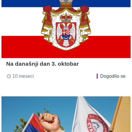
Na današnji dan 3. oktobar
10 meseci
Dogodilo se
access_time