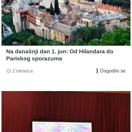
Na današnji dan 1. jun: Od Hilandara do
Pariskog sporazuma
2 meseca
Dogodilo se
access_time