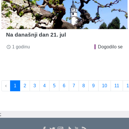
Na današnji dan 21. jul
1 godinu
Dogodilo se
access_time
‹
1
2
3
4
5
6
7
8
9
10
11
1
;