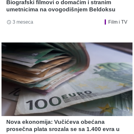
Biografski filmovi o domaćim i stranim
umetnicima na ovogodišnjem Beldoksu
3 meseca
Film i TV
access_time
Nova ekonomija: Vučićeva obećana
prosečna plata srozala se sa 1.400 evra u