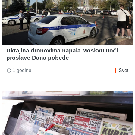
Ukrajina dronovima napala Moskvu uoči
proslave Dana pobede
1 godinu
Svet
access_time