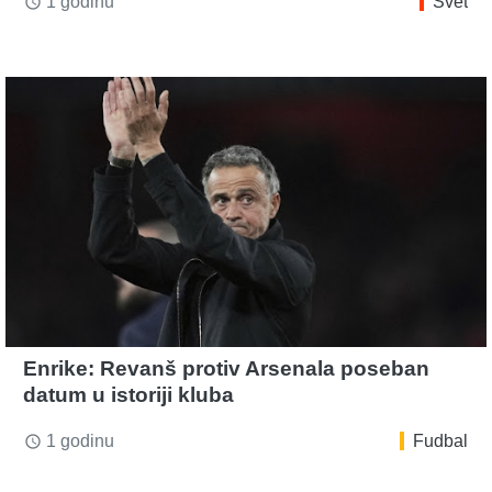
1 godinu
Svet
access_time
Enrike: Revanš protiv Arsenala poseban
datum u istoriji kluba
1 godinu
Fudbal
access_time