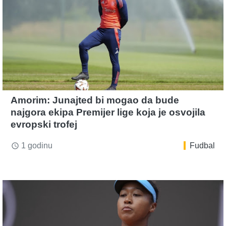
Amorim: Junajted bi mogao da bude
najgora ekipa Premijer lige koja je osvojila
evropski trofej
1 godinu
Fudbal
access_time