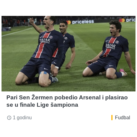
Pari Sen Žermen pobedio Arsenal i plasirao
se u finale Lige šampiona
1 godinu
Fudbal
access_time