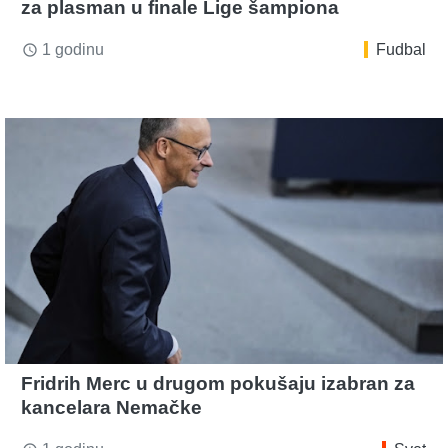
za plasman u finale Lige šampiona
1 godinu
Fudbal
access_time
Fridrih Merc u drugom pokušaju izabran za
kancelara Nemačke