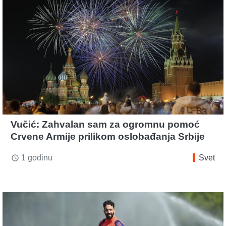
Vučić: Zahvalan sam za ogromnu pomoć
Crvene Armije prilikom oslobađanja Srbije
1 godinu
Svet
access_time