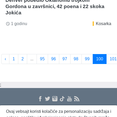
Denver pobedio Oklahomu trojkom
Gordona u završnici, 42 poena i 22 skoka
Jokića
1 godinu
Kosarka
access_time
‹
1
2
...
95
96
97
98
99
100
101
;
Ovaj vebsajt koristi kolačiće za personalizaciju sadržaja i
O nama
Proizvodi i usluge
Politika privatnosti
Kontakt
RSS