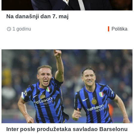
Na današnji dan 7. maj
1 godinu
Politika
access_time
Inter posle produžetaka savladao Barselonu