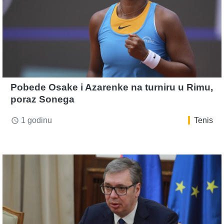
Pobede Osake i Azarenke na turniru u Rimu,
poraz Sonega
1 godinu
Tenis
access_time