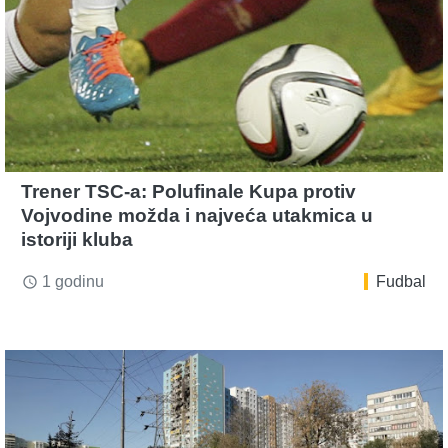
Trener TSC-a: Polufinale Kupa protiv
Vojvodine možda i najveća utakmica u
istoriji kluba
1 godinu
Fudbal
access_time