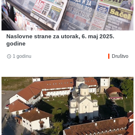
Naslovne strane za utorak, 6. maj 2025.
godine
1 godinu
Društvo
access_time