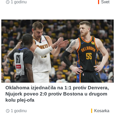
1 godinu
Svet
access_time
Oklahoma izjednačila na 1:1 protiv Denvera,
Njujork poveo 2:0 protiv Bostona u drugom
kolu plej-ofa
1 godinu
Kosarka
access_time