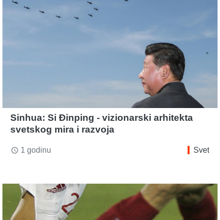
Sinhua: Si Đinping - vizionarski arhitekta
svetskog mira i razvoja
1 godinu
Svet
access_time