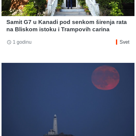
Samit G7 u Kanadi pod senkom širenja rata
na Bliskom istoku i Trampovih carina
1 godinu
Svet
access_time