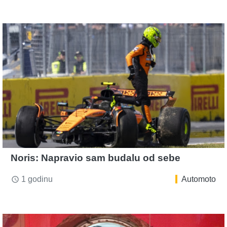
Noris: Napravio sam budalu od sebe
1 godinu
Automoto
access_time