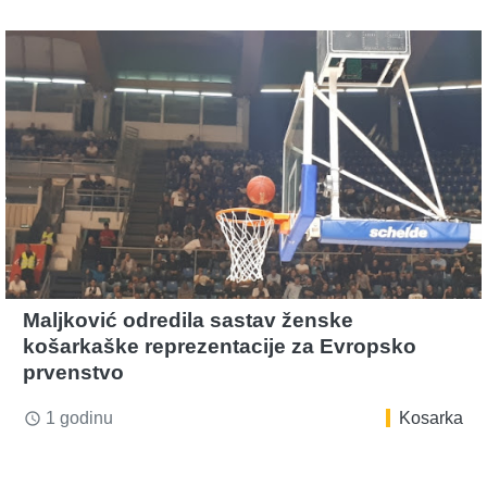
Maljković odredila sastav ženske
košarkaške reprezentacije za Evropsko
prvenstvo
1 godinu
Kosarka
access_time