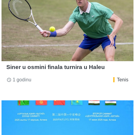
Siner u osmini finala turnira u Haleu
1 godinu
Tenis
access_time