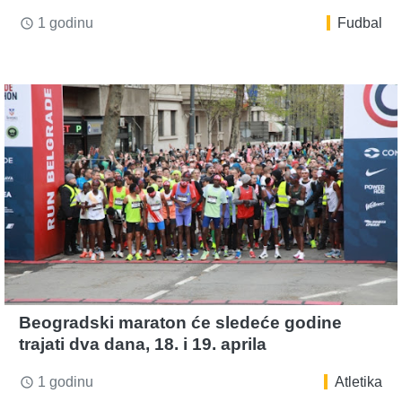
1 godinu
Fudbal
access_time
Beogradski maraton će sledeće godine
trajati dva dana, 18. i 19. aprila
1 godinu
Atletika
access_time