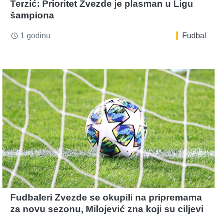
Terzić: Prioritet Zvezde je plasman u Ligu
šampiona
1 godinu
Fudbal
access_time
Fudbaleri Zvezde se okupili na pripremama
za novu sezonu, Milojević zna koji su ciljevi