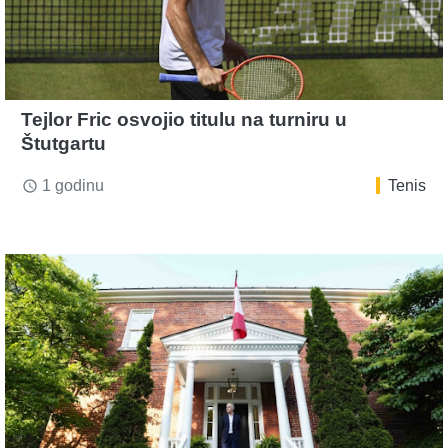
Tejlor Fric osvojio titulu na turniru u
Štutgartu
1 godinu
Tenis
access_time