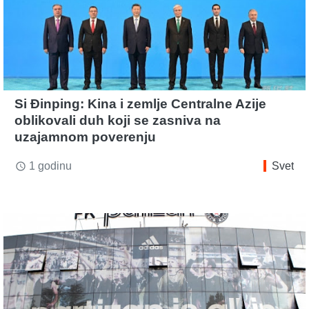
Si Đinping: Kina i zemlje Centralne Azije
oblikovali duh koji se zasniva na
uzajamnom poverenju
1 godinu
Svet
access_time