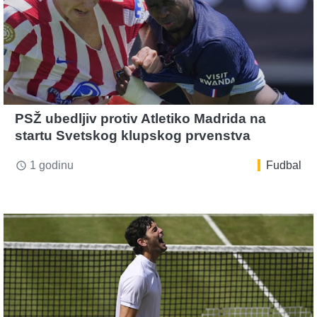
PSŽ ubedljiv protiv Atletiko Madrida na
startu Svetskog klupskog prvenstva
1 godinu
Fudbal
access_time