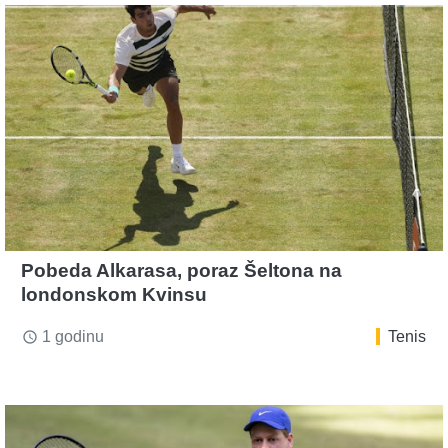
Pobeda Alkarasa, poraz Šeltona na
londonskom Kvinsu
1 godinu
Tenis
access_time