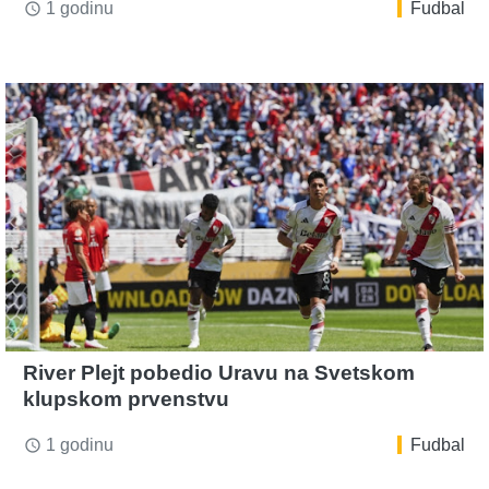
1 godinu
Fudbal
access_time
River Plejt pobedio Uravu na Svetskom
klupskom prvenstvu
1 godinu
Fudbal
access_time