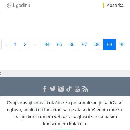
1 godinu
Kosarka
access_time
‹
1
2
...
84
85
86
87
88
89
90
;
Ovaj vebsajt koristi kolačiće za personalizaciju sadržaja i
O nama
Proizvodi i usluge
Politika privatnosti
Kontakt
RSS
oglasa, analitiku i funkcionisanje alata društvenih mreža.
Daljim korišćenjem vebsajta saglasni ste sa našim
korišćenjem kolačića.
Beta Briefing
Dnevni evropski servis
Radio Sto plus