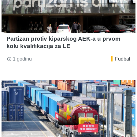
Partizan protiv kiparskog AEK-a u prvom
kolu kvalifikacija za LE
1 godinu
Fudbal
access_time
play_arrow