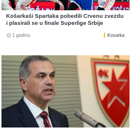
Košarkaši Spartaka pobedili Crvenu zvezdu
i plasirali se u finale Superlige Srbije
1 godinu
Kosarka
access_time