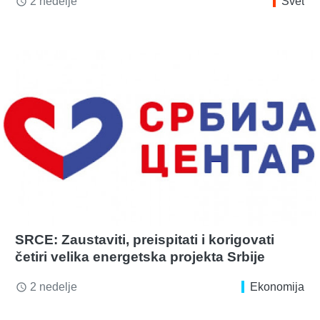
2 nedelje
Svet
access_time
SRCE: Zaustaviti, preispitati i korigovati
četiri velika energetska projekta Srbije
2 nedelje
Ekonomija
access_time