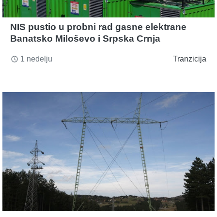
NIS pustio u probni rad gasne elektrane
Banatsko Miloševo i Srpska Crnja
1 nedelju
Tranzicija
access_time