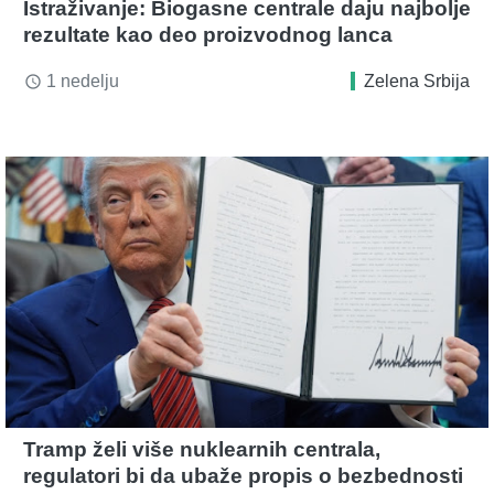
Istraživanje: Biogasne centrale daju najbolje
rezultate kao deo proizvodnog lanca
1 nedelju
Zelena Srbija
access_time
Tramp želi više nuklearnih centrala,
regulatori bi da ubaže propis o bezbednosti