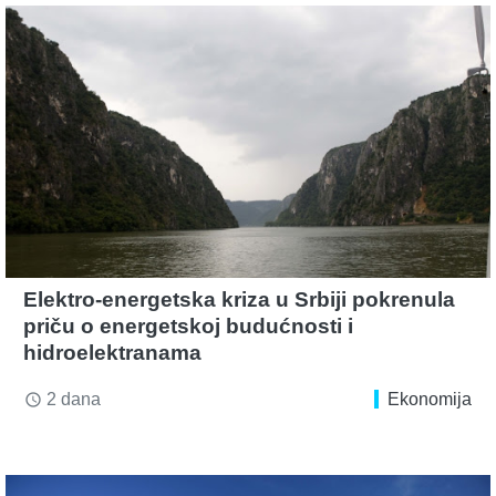
Elektro-energetska kriza u Srbiji pokrenula
priču o energetskoj budućnosti i
hidroelektranama
2 dana
Ekonomija
access_time