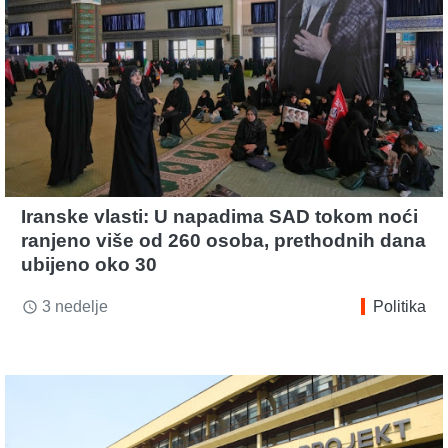
Iranske vlasti: U napadima SAD tokom noći
ranjeno više od 260 osoba, prethodnih dana
ubijeno oko 30
3 nedelje
Politika
access_time