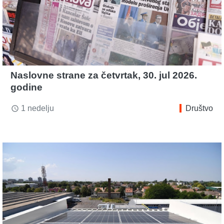
Naslovne strane za četvrtak, 30. jul 2026.
godine
1 nedelju
Društvo
access_time