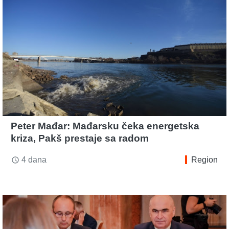
Peter Mađar: Mađarsku čeka energetska
kriza, Pakš prestaje sa radom
4 dana
Region
access_time