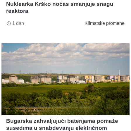
Nuklearka Krško noćas smanjuje snagu
reaktora
1 dan
Klimatske promene
access_time
Bugarska zahvaljujući baterijama pomaže
susedima u snabdevanju električnom