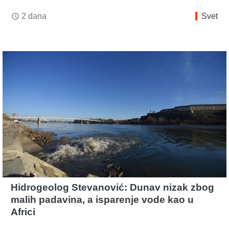
2 dana
Svet
access_time
Hidrogeolog Stevanović: Dunav nizak zbog
malih padavina, a isparenje vode kao u
Africi