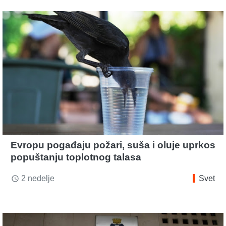
Evropu pogađaju požari, suša i oluje uprkos
popuštanju toplotnog talasa
2 nedelje
Svet
access_time