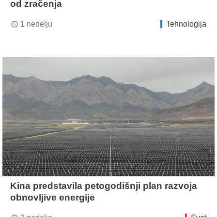
od zračenja
1 nedelju
Tehnologija
access_time
Kina predstavila petogodišnji plan razvoja
obnovljive energije