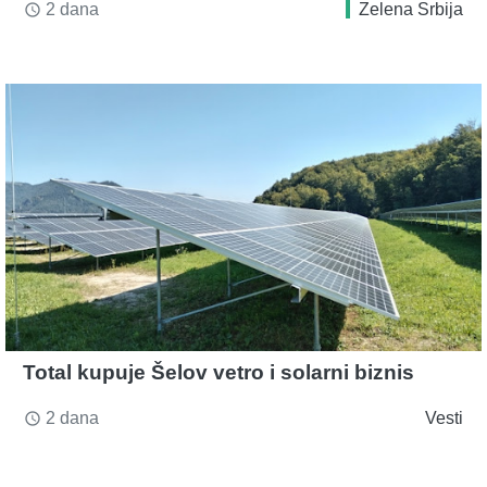
2 dana
Zelena Srbija
access_time
Total kupuje Šelov vetro i solarni biznis
2 dana
Vesti
access_time