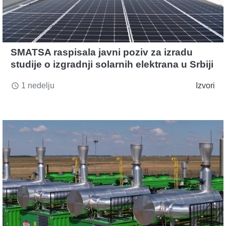
SMATSA raspisala javni poziv za izradu
studije o izgradnji solarnih elektrana u Srbiji
1 nedelju
Izvori
access_time