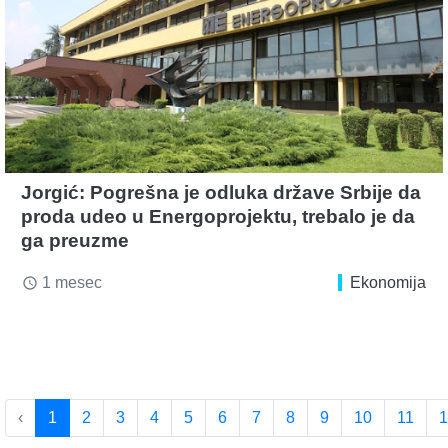
Jorgić: Pogrešna je odluka države Srbije da
proda udeo u Energoprojektu, trebalo je da
ga preuzme
1 mesec
Ekonomija
access_time
‹
1
2
3
4
5
6
7
8
9
10
11
1