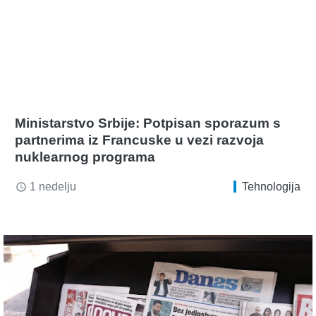
Ministarstvo Srbije: Potpisan sporazum s
partnerima iz Francuske u vezi razvoja
nuklearnog programa
1 nedelju
Tehnologija
access_time