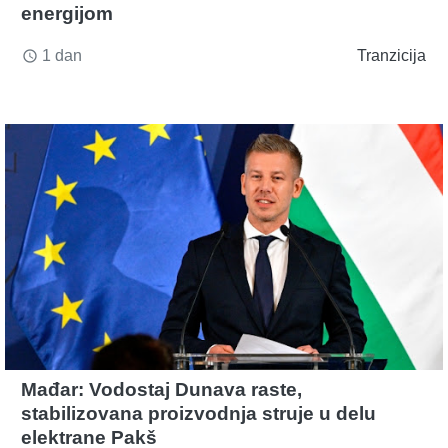
energijom
1 dan
Tranzicija
access_time
Mađar: Vodostaj Dunava raste,
stabilizovana proizvodnja struje u delu
elektrane Pakš