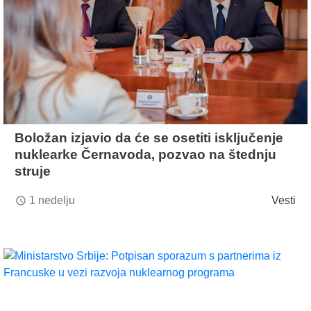
Boložan izjavio da će se osetiti isključenje
nuklearke Černavoda, pozvao na štednju
struje
1 nedelju
Vesti
access_time