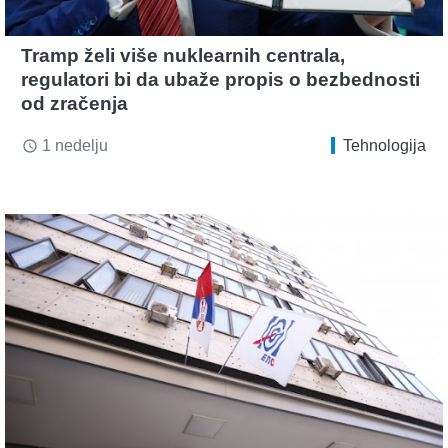
Tramp želi više nuklearnih centrala,
regulatori bi da ubaže propis o bezbednosti
od zračenja
1 nedelju
Tehnologija
access_time