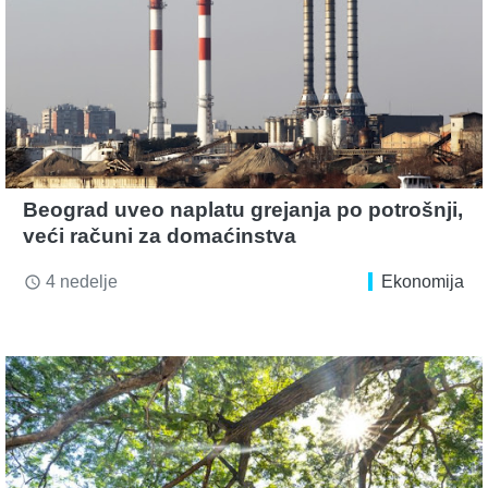
Beograd uveo naplatu grejanja po potrošnji,
veći računi za domaćinstva
4 nedelje
Ekonomija
access_time