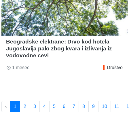
Beogradske elektrane: Drvo kod hotela
Jugoslavija palo zbog kvara i izlivanja iz
vodovodne cevi
1 mesec
Društvo
access_time
‹
1
2
3
4
5
6
7
8
9
10
11
1