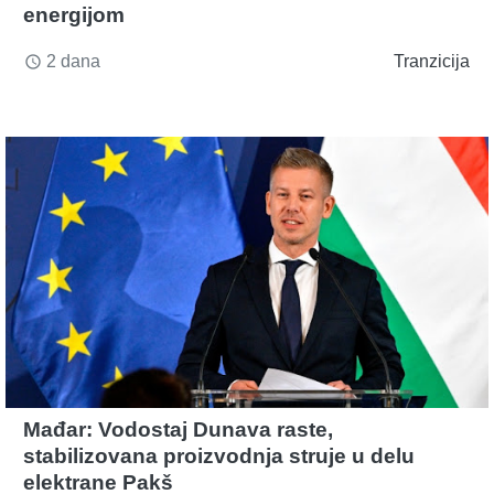
energijom
2 dana
Tranzicija
access_time
Mađar: Vodostaj Dunava raste,
stabilizovana proizvodnja struje u delu
elektrane Pakš