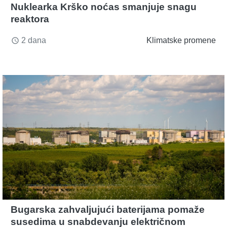
Nuklearka Krško noćas smanjuje snagu
reaktora
2 dana
Klimatske promene
access_time
Bugarska zahvaljujući baterijama pomaže
susedima u snabdevanju električnom