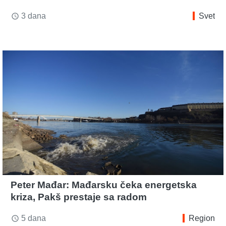
3 dana
Svet
access_time
Peter Mađar: Mađarsku čeka energetska
kriza, Pakš prestaje sa radom
5 dana
Region
access_time