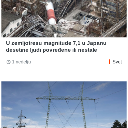
U zemljotresu magnitude 7,1 u Japanu
desetine ljudi povređene ili nestale
1 nedelju
Svet
access_time