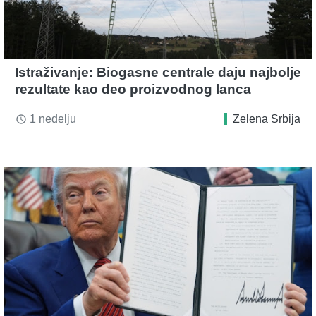
Istraživanje: Biogasne centrale daju najbolje
rezultate kao deo proizvodnog lanca
1 nedelju
Zelena Srbija
access_time