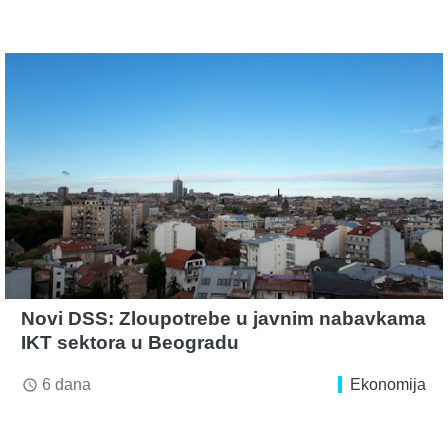
Novi DSS: Zloupotrebe u javnim nabavkama
IKT sektora u Beogradu
6 dana
Ekonomija
access_time