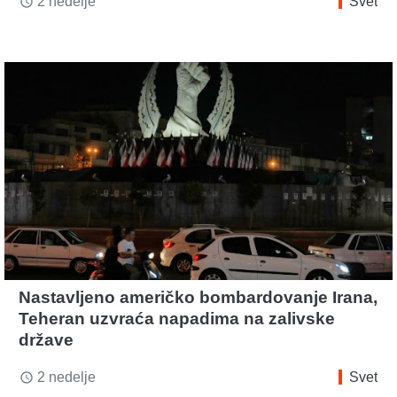
2 nedelje
Svet
access_time
Nastavljeno američko bombardovanje Irana,
Teheran uzvraća napadima na zalivske
države
2 nedelje
Svet
access_time