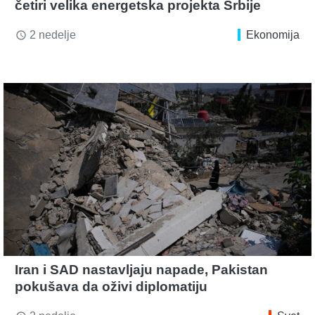
četiri velika energetska projekta Srbije
2 nedelje
Ekonomija
access_time
Iran i SAD nastavljaju napade, Pakistan
pokušava da oživi diplomatiju