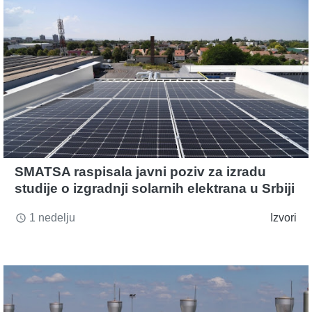
SMATSA raspisala javni poziv za izradu
studije o izgradnji solarnih elektrana u Srbiji
1 nedelju
Izvori
access_time