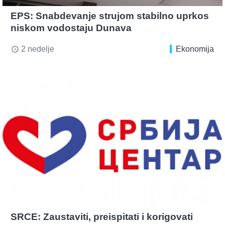
EPS: Snabdevanje strujom stabilno uprkos
niskom vodostaju Dunava
2 nedelje
Ekonomija
access_time
SRCE: Zaustaviti, preispitati i korigovati