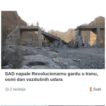
SAD napale Revolucionarnu gardu u Iranu,
osmi dan vazdušnih udara
2 nedelje
Svet
access_time