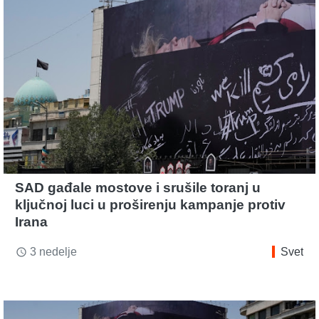
SAD gađale mostove i srušile toranj u
ključnoj luci u proširenju kampanje protiv
Irana
3 nedelje
Svet
access_time