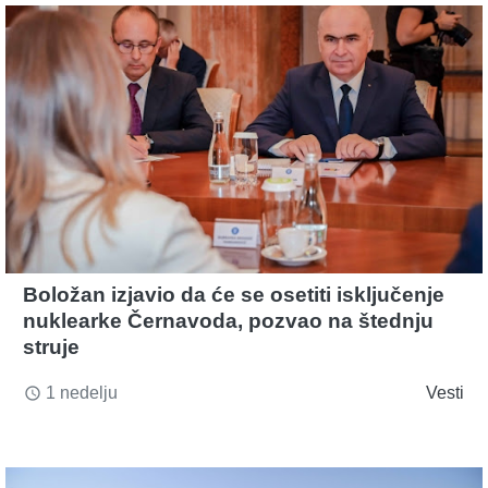
Boložan izjavio da će se osetiti isključenje
nuklearke Černavoda, pozvao na štednju
struje
1 nedelju
Vesti
access_time