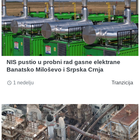
NIS pustio u probni rad gasne elektrane
Banatsko Miloševo i Srpska Crnja
1 nedelju
Tranzicija
access_time