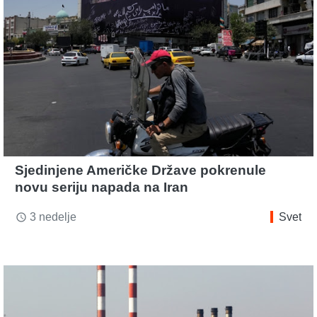
Sjedinjene Američke Države pokrenule
novu seriju napada na Iran
3 nedelje
Svet
access_time