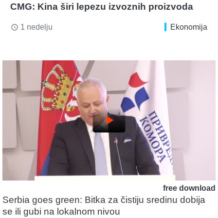
CMG: Kina širi lepezu izvoznih proizvoda
1 nedelju
Ekonomija
access_time
play_arrow
free download
Serbia goes green: Bitka za čistiju sredinu dobija
se ili gubi na lokalnom nivou