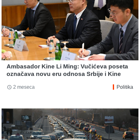
Ambasador Kine Li Ming: Vučićeva poseta
označava novu eru odnosa Srbije i Kine
2 meseca
Politika
access_time