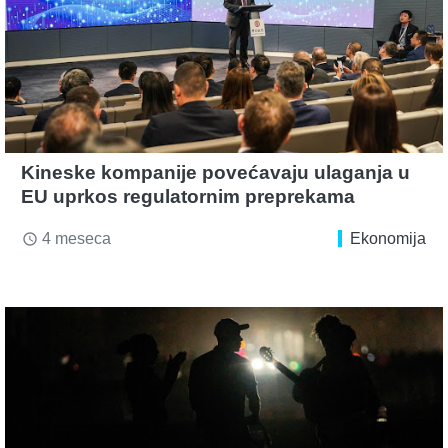
Kineske kompanije povećavaju ulaganja u
EU uprkos regulatornim preprekama
4 meseca
Ekonomija
access_time