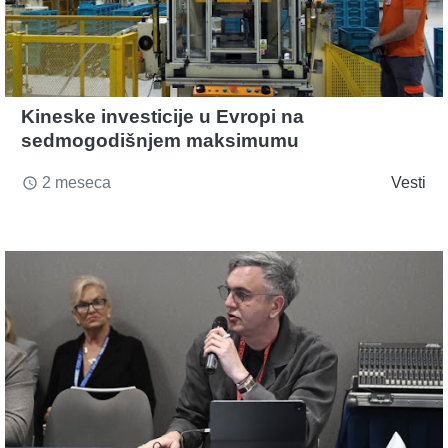
Kineske investicije u Evropi na
sedmogodišnjem maksimumu
2 meseca
Vesti
access_time