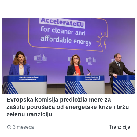
Evropska komisija predložila mere za
zaštitu potrošača od energetske krize i bržu
zelenu tranziciju
3 meseca
Tranzicija
access_time