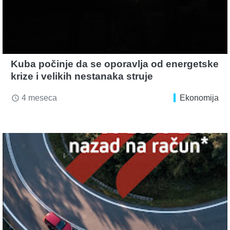
Kuba počinje da se oporavlja od energetske
krize i velikih nestanaka struje
4 meseca
Ekonomija
access_time