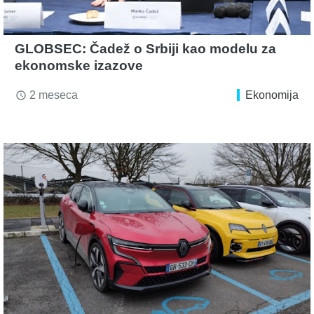
GLOBSEC: Čadež o Srbiji kao modelu za
ekonomske izazove
2 meseca
Ekonomija
access_time