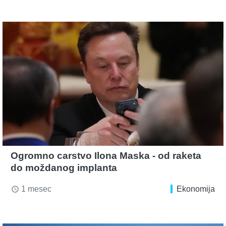
Ogromno carstvo Ilona Maska - od raketa
do moždanog implanta
1 mesec
Ekonomija
access_time