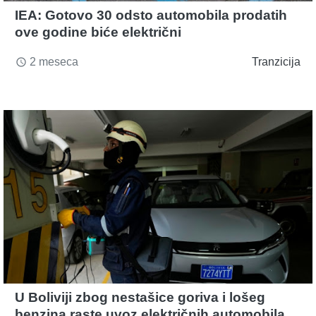
IEA: Gotovo 30 odsto automobila prodatih
ove godine biće električni
2 meseca
Tranzicija
access_time
U Boliviji zbog nestašice goriva i lošeg
benzina raste uvoz električnih automobila