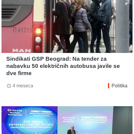
Sindikati GSP Beograd: Na tender za
nabavku 50 električnih autobusa javile se
dve firme
4 meseca
Politika
access_time