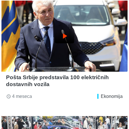
play_arrow
Pošta Srbije predstavila 100 električnih
dostavnih vozila
4 meseca
Ekonomija
access_time