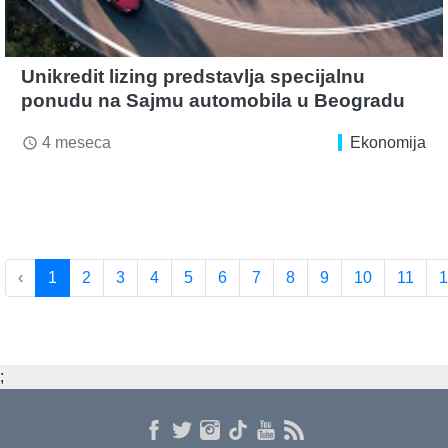
Unikredit lizing predstavlja specijalnu
ponudu na Sajmu automobila u Beogradu
4 meseca
Ekonomija
access_time
‹
1
2
3
4
5
6
7
8
9
10
11
1
;