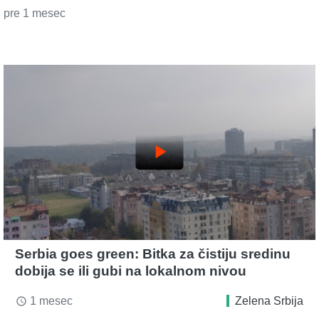
pre 1 mesec
play_arrow
Serbia goes green: Bitka za čistiju sredinu
dobija se ili gubi na lokalnom nivou
1 mesec
Zelena Srbija
access_time