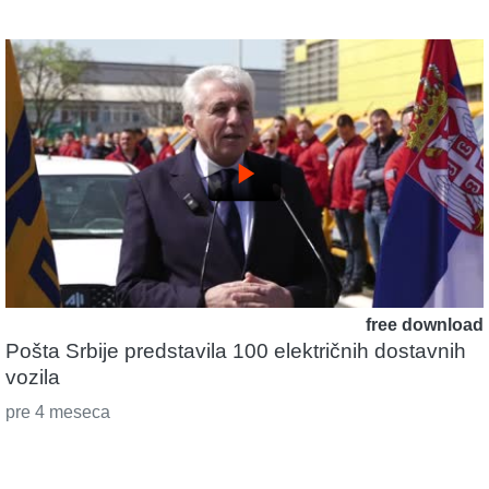
play_arrow
free download
Pošta Srbije predstavila 100 električnih dostavnih
vozila
pre 4 meseca