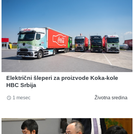
Električni šleperi za proizvode Koka-kole
HBC Srbija
1 mesec
Životna sredina
access_time