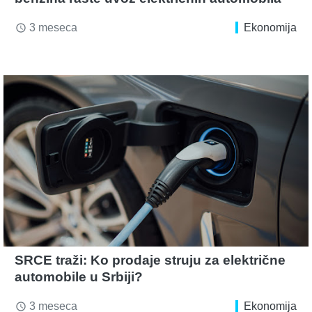
3 meseca
Ekonomija
access_time
SRCE traži: Ko prodaje struju za električne
automobile u Srbiji?
3 meseca
Ekonomija
access_time