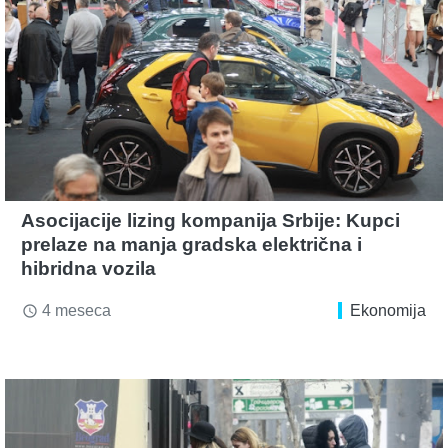
Asocijacije lizing kompanija Srbije: Kupci
prelaze na manja gradska električna i
hibridna vozila
4 meseca
Ekonomija
access_time