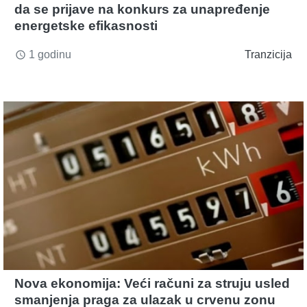
da se prijave na konkurs za unapređenje
energetske efikasnosti
1 godinu
Tranzicija
access_time
Nova ekonomija: Veći računi za struju usled
smanjenja praga za ulazak u crvenu zonu