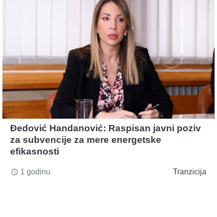
Đedović Handanović: Raspisan javni poziv
za subvencije za mere energetske
efikasnosti
1 godinu
Tranzicija
access_time