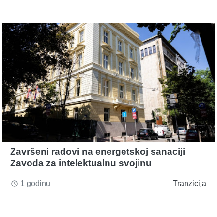
Završeni radovi na energetskoj sanaciji
Zavoda za intelektualnu svojinu
1 godinu
Tranzicija
access_time