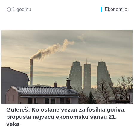
1 godinu
Ekonomija
access_time
Gutereš: Ko ostane vezan za fosilna goriva,
propušta najveću ekonomsku šansu 21.
veka