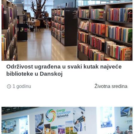
Održivost ugrađena u svaki kutak najveće
biblioteke u Danskoj
1 godinu
Životna sredina
access_time