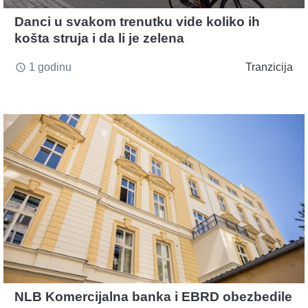
Danci u svakom trenutku vide koliko ih
košta struja i da li je zelena
1 godinu
Tranzicija
access_time
NLB Komercijalna banka i EBRD obezbedile