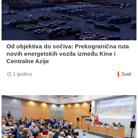
Od objektiva do sočiva: Prekogranična ruta
novih energetskih vozila između Kine i
Centralne Azije
1 godinu
Svet
access_time