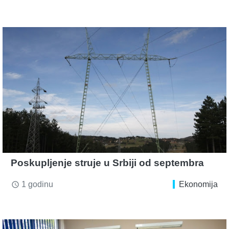
Poskupljenje struje u Srbiji od septembra
1 godinu
Ekonomija
access_time