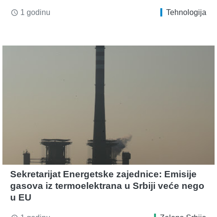
1 godinu
Tehnologija
access_time
Sekretarijat Energetske zajednice: Emisije
gasova iz termoelektrana u Srbiji veće nego
u EU