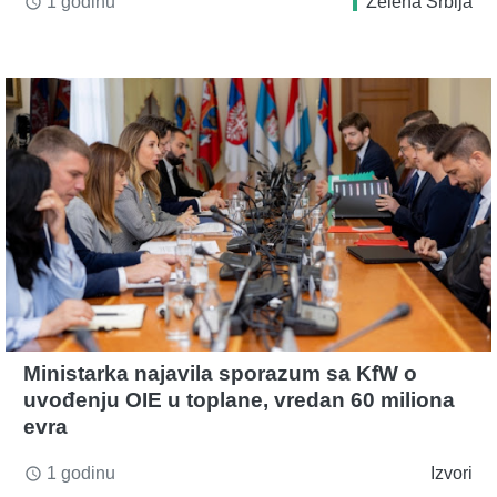
1 godinu
Zelena Srbija
access_time
Ministarka najavila sporazum sa KfW o
uvođenju OIE u toplane, vredan 60 miliona
evra
1 godinu
Izvori
access_time