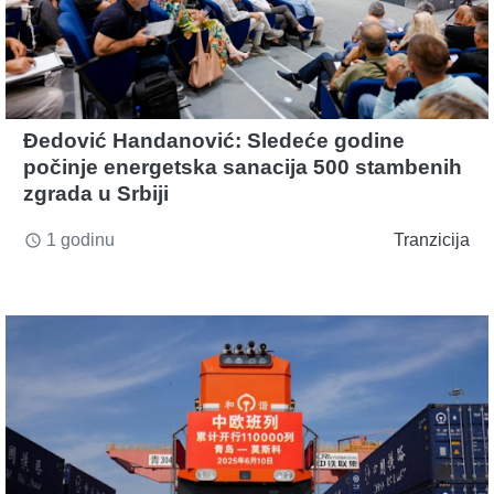
Đedović Handanović: Sledeće godine
počinje energetska sanacija 500 stambenih
zgrada u Srbiji
1 godinu
Tranzicija
access_time