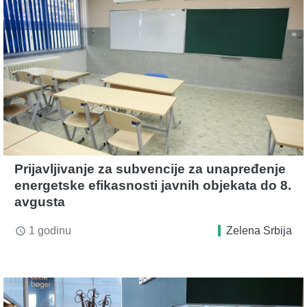
Prijavljivanje za subvencije za unapređenje
energetske efikasnosti javnih objekata do 8.
avgusta
1 godinu
Zelena Srbija
access_time