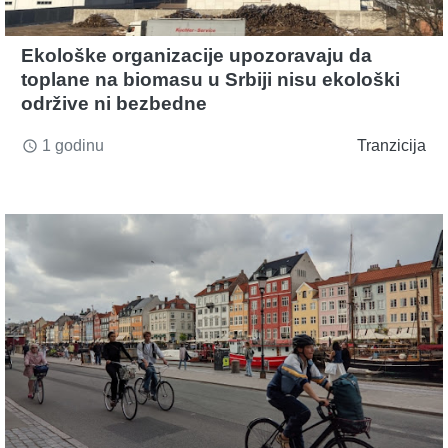
Ekološke organizacije upozoravaju da
toplane na biomasu u Srbiji nisu ekološki
održive ni bezbedne
1 godinu
Tranzicija
access_time