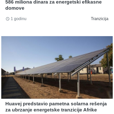
586 miliona dinara za energetski efikasne
domove
1 godinu
Tranzicija
access_time
Huavej predstavio pametna solarna rešenja
za ubrzanje energetske tranzicije Afrike