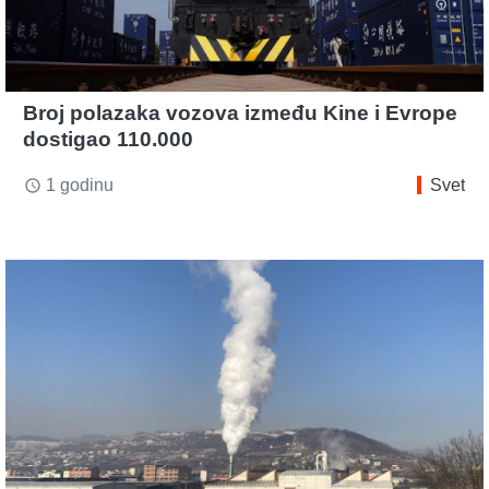
Broj polazaka vozova između Kine i Evrope
dostigao 110.000
1 godinu
Svet
access_time