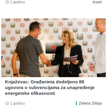
1 godinu
Izvori
access_time
play_arrow
Knjaževac: Građanima dodeljeno 88
ugovora o subvencijama za unapređenje
energetske efikasnosti
1 godinu
Zelena Srbija
access_time