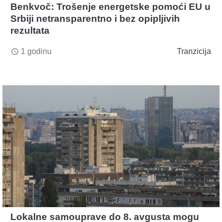
Benkvoč: Trošenje energetske pomoći EU u
Srbiji netransparentno i bez opipljivih
rezultata
1 godinu
Tranzicija
access_time
Lokalne samouprave do 8. avgusta mogu