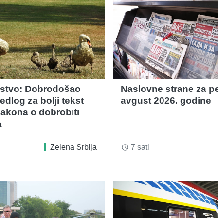
rstvo: Dobrodošao
Naslovne strane za pe
edlog za bolji tekst
avgust 2026. godine
akona o dobrobiti
a
Zelena Srbija
7 sati
access_time