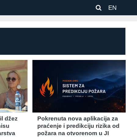
EN
il džez
Pokrenuta nova aplikacija za
nisu
praćenje i predikciju rizika od
arstva
požara na otvorenom u JI