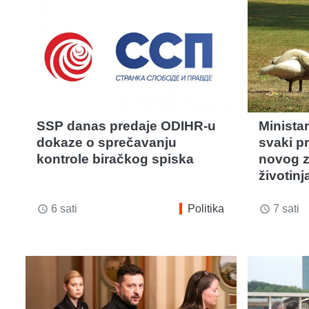
SSP danas predaje ODIHR-u
Minista
dokaze o sprečavanju
svaki pr
kontrole biračkog spiska
novog z
životinj
6 sati
Politika
7 sati
access_time
access_time