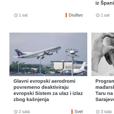
iz Špani
1 sat
Društvo
1 sat
access_time
access_time
Glavni evropski aerodromi
Progra
povremeno deaktiviraju
mađarsk
evropski Sistem za ulaz i izlaz
Taru na
zbog kašnjenja
Sarajev
2 sata
Svet
3 sata
access_time
access_time