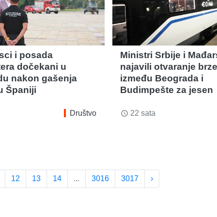
sci i posada
Ministri Srbije i Mađa
tera dočekani u
najavili otvaranje brz
du nakon gašenja
između Beograda i
u Španiji
Budimpešte za jesen
Društvo
22 sata
access_time
12
13
14
...
3016
3017
›