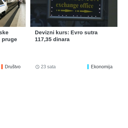
rske
Devizni kurs: Evro sutra
e pruge
117,35 dinara
Društvo
23 sata
Ekonomija
access_time