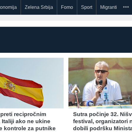
onomija
Zelena Srbija
Fomo
Sport
Migranti
 preti recipročnim
Sutra počinje 32. Nišv
taliji ako ne ukine
festival, organizatori 
e kontrole za putnike
dobili podršku Minist