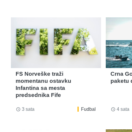
FS Norveške traži
Crna Gor
momentanu ostavku
paketu 
Infantina sa mesta
predsednika Fife
3 sata
Fudbal
4 sata
access_time
access_time