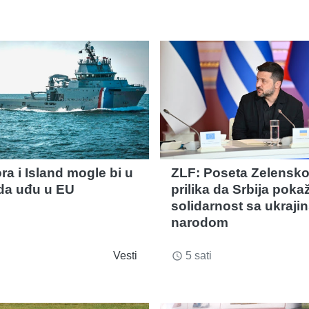
a i Island mogle bi u
ZLF: Poseta Zelensko
da uđu u EU
prilika da Srbija poka
solidarnost sa ukraji
narodom
Vesti
5 sati
access_time