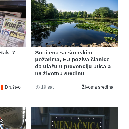
tak, 7.
Suočena sa šumskim
požarima, EU poziva članice
da ulažu u prevenciju uticaja
na životnu sredinu
Društvo
19 sati
Životna sredina
access_time