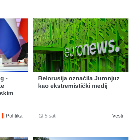
g -
Belorusija označila Juronjuz
že
kao ekstremistički medij
nskim
Politika
5 sati
Vesti
access_time