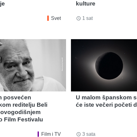
je
kulture
Svet
1 sat
access_time
m posvećen
U malom španskom s
om reditelju Beli
će iste večeri početi 
 ovogodišnjem
o Film Festivalu
Film i TV
3 sata
access_time