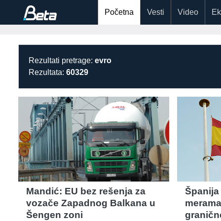
Početna
Vesti
Video
Ek
Rezultati pretrage:
evro
Rezultata:
60329
Mandić: EU bez rešenja za
Španija
vozače Zapadnog Balkana u
merama I
Šengen zoni
graničn