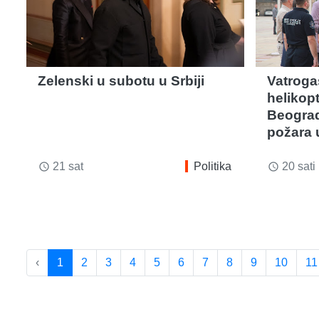
Zelenski u subotu u Srbiji
Vatroga
helikop
Beogra
požara 
21 sat
Politika
20 sati
access_time
access_time
‹
1
2
3
4
5
6
7
8
9
10
11