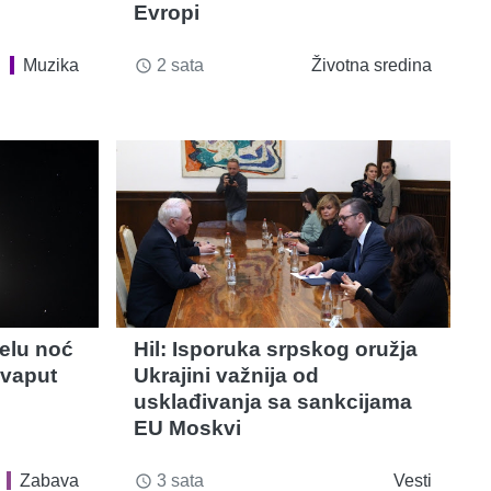
Evropi
Muzika
2 sata
Životna sredina
access_time
elu noć
Hil: Isporuka srpskog oružja
dvaput
Ukrajini važnija od
usklađivanja sa sankcijama
EU Moskvi
Zabava
3 sata
Vesti
access_time