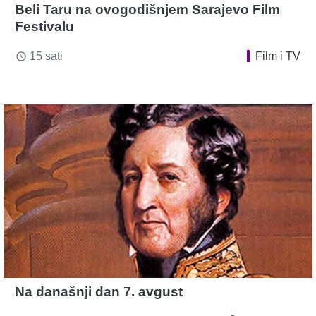
Beli Taru na ovogodišnjem Sarajevo Film
Festivalu
15 sati
Film i TV
access_time
Na današnji dan 7. avgust