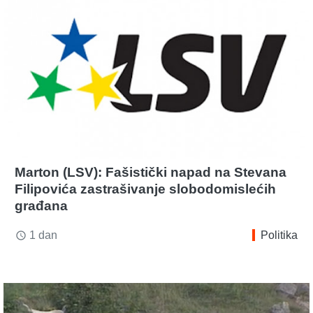
Marton (LSV): Fašistički napad na Stevana
Filipovića zastrašivanje slobodomislećih
građana
1 dan
Politika
access_time