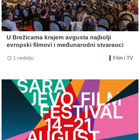
U Brežicama krajem avgusta najbolji
evropski filmovi i međunarodni stvaraoci
1 nedelju
Film i TV
access_time