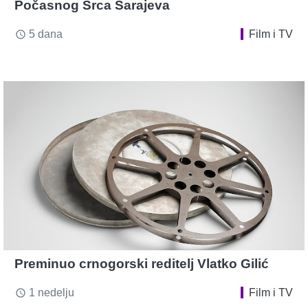
Počasnog Srca Sarajeva
5 dana
Film i TV
access_time
Preminuo crnogorski reditelj Vlatko Gilić
1 nedelju
Film i TV
access_time