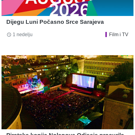
Dijegu Luni Počasno Srce Sarajeva
1 nedelju
Film i TV
access_time