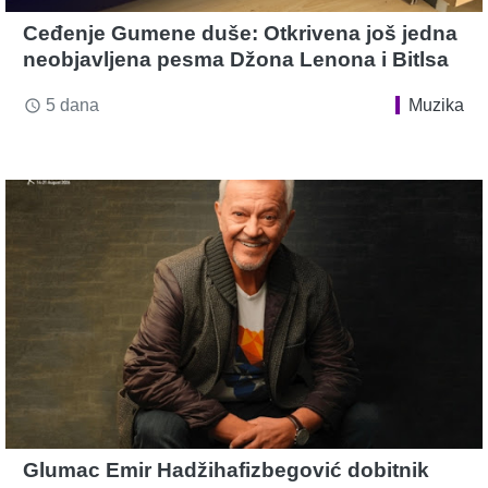
Ceđenje Gumene duše: Otkrivena još jedna
neobjavljena pesma Džona Lenona i Bitlsa
5 dana
Muzika
access_time
Glumac Emir Hadžihafizbegović dobitnik