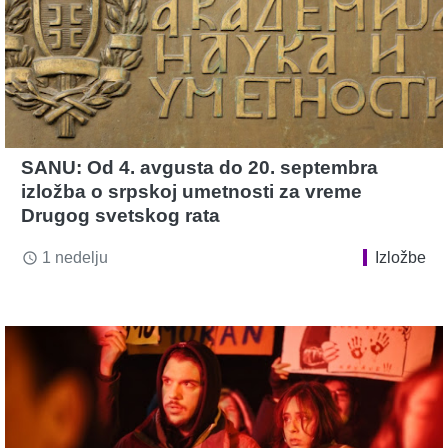
SANU: Od 4. avgusta do 20. septembra
izložba o srpskoj umetnosti za vreme
Drugog svetskog rata
1 nedelju
Izložbe
access_time