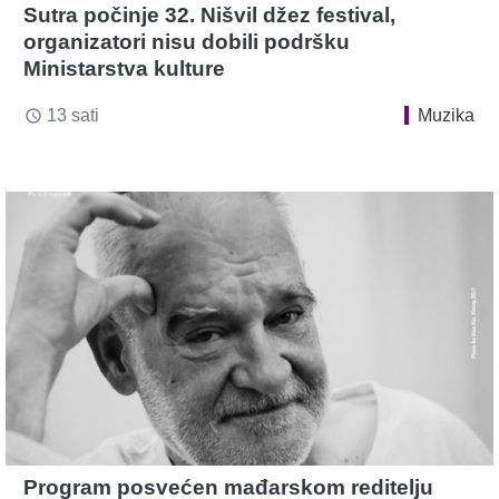
Sutra počinje 32. Nišvil džez festival,
organizatori nisu dobili podršku
Ministarstva kulture
13 sati
Muzika
access_time
Program posvećen mađarskom reditelju