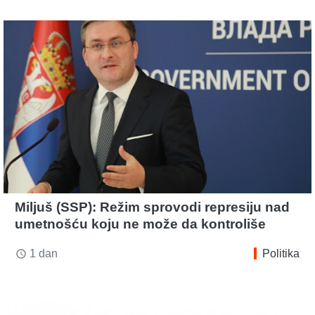
Miljuš (SSP): Režim sprovodi represiju nad
umetnošću koju ne može da kontroliše
1 dan
Politika
access_time