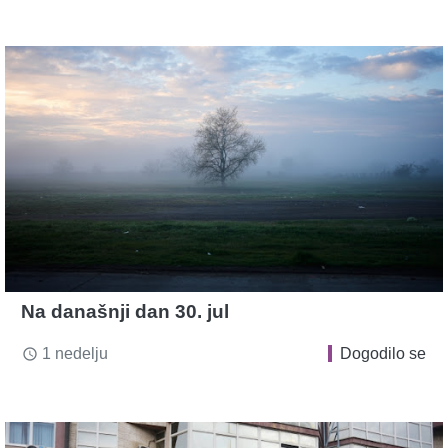
Na današnji dan 30. jul
1 nedelju
Dogodilo se
access_time