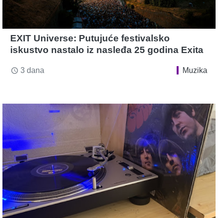
EXIT Universe: Putujuće festivalsko
iskustvo nastalo iz nasleđa 25 godina Exita
3 dana
Muzika
access_time