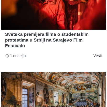
Svetska premijera filma o studentskim
protestima u Srbiji na Sarajevo Film
Festivalu
1 nedelju
Vesti
access_time