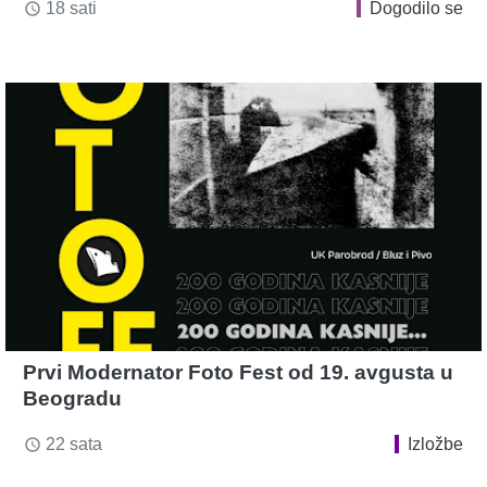
18 sati
Dogodilo se
access_time
Prvi Modernator Foto Fest od 19. avgusta u
Beogradu
22 sata
Izložbe
access_time