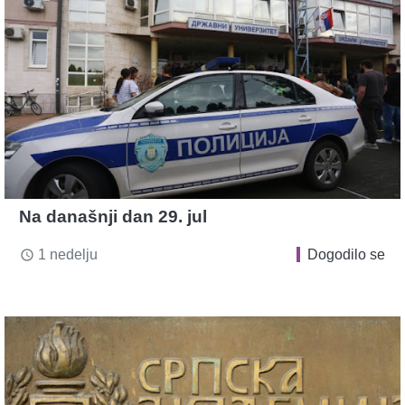
Na današnji dan 29. jul
1 nedelju
Dogodilo se
access_time