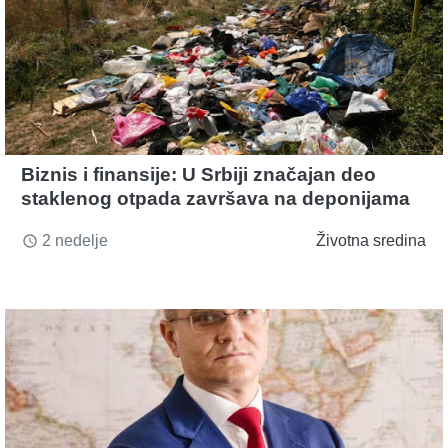
Biznis i finansije: U Srbiji značajan deo
staklenog otpada završava na deponijama
2 nedelje
Životna sredina
access_time