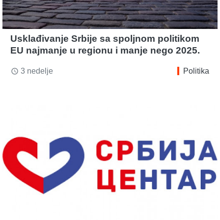
Usklađivanje Srbije sa spoljnom politikom
EU najmanje u regionu i manje nego 2025.
3 nedelje
Politika
access_time