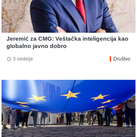
Jeremić za CMG: Veštačka inteligencija kao
globalno javno dobro
3 nedelje
Društvo
access_time