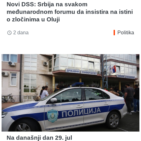
Novi DSS: Srbija na svakom
međunarodnom forumu da insistira na istini
o zločinima u Oluji
2 dana
Politika
access_time
Na današnji dan 29. jul