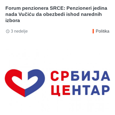
Forum penzionera SRCE: Penzioneri jedina
nada Vučiću da obezbedi ishod narednih
izbora
3 nedelje
Politika
access_time