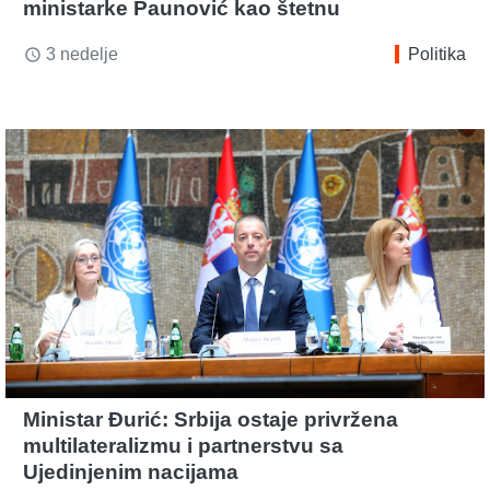
ministarke Paunović kao štetnu
3 nedelje
Politika
access_time
Ministar Đurić: Srbija ostaje privržena
multilateralizmu i partnerstvu sa
Ujedinjenim nacijama