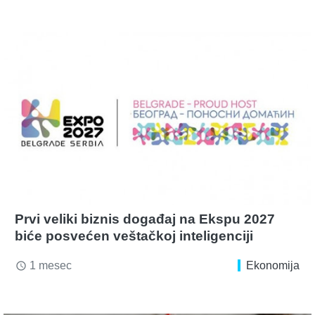
Prvi veliki biznis događaj na Ekspu 2027
biće posvećen veštačkoj inteligenciji
1 mesec
Ekonomija
access_time