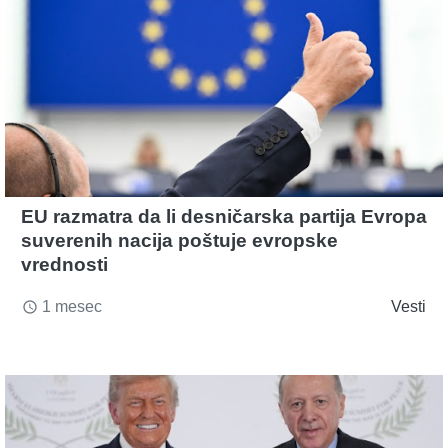
EU razmatra da li desničarska partija Evropa
suverenih nacija poštuje evropske
vrednosti
1 mesec
Vesti
access_time