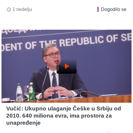
1 nedelju
Dogodilo se
access_time
play_arrow
Vučić: Ukupno ulaganje Češke u Srbiju od
2010. 640 miliona evra, ima prostora za
unapređenje