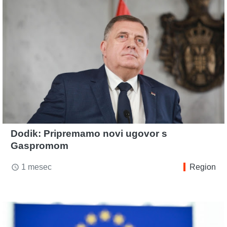
Dodik: Pripremamo novi ugovor s
Gaspromom
1 mesec
Region
access_time