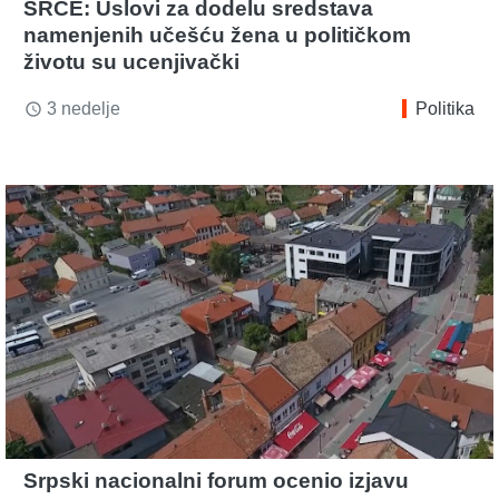
SRCE: Uslovi za dodelu sredstava
namenjenih učešću žena u političkom
životu su ucenjivački
3 nedelje
Politika
access_time
Srpski nacionalni forum ocenio izjavu