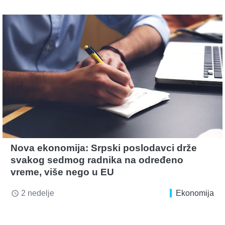
Nova ekonomija: Srpski poslodavci drže
svakog sedmog radnika na određeno
vreme, više nego u EU
2 nedelje
Ekonomija
access_time