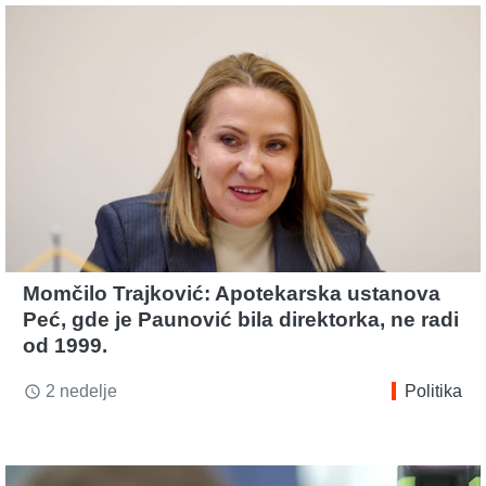
Momčilo Trajković: Apotekarska ustanova
Peć, gde je Paunović bila direktorka, ne radi
od 1999.
2 nedelje
Politika
access_time