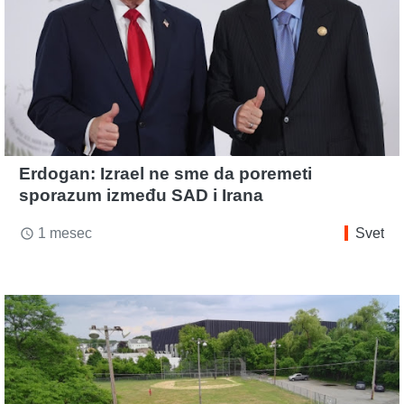
Erdogan: Izrael ne sme da poremeti
sporazum između SAD i Irana
1 mesec
Svet
access_time