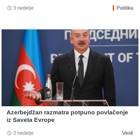
3 nedelje
Politika
access_time
Azerbejdžan razmatra potpuno povlačenje
iz Saveta Evrope
3 nedelje
Vesti
access_time