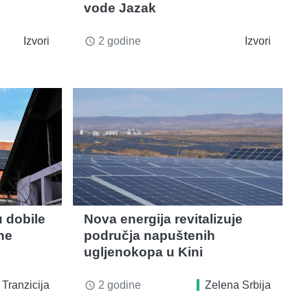
vode Jazak
Izvori
2 godine
Izvori
access_time
 dobile
Nova energija revitalizuje
ne
područja napuštenih
ugljenokopa u Kini
Tranzicija
2 godine
Zelena Srbija
access_time