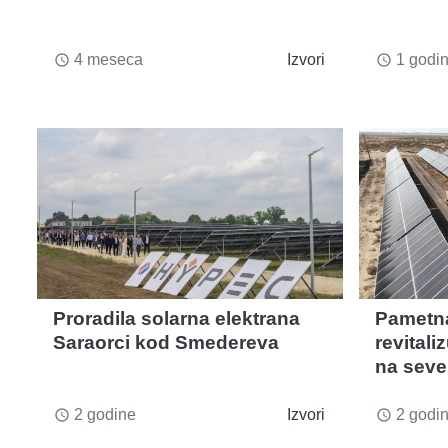
4 meseca
Izvori
1 godi
access_time
access_time
Proradila solarna elektrana
Pametn
Saraorci kod Smedereva
revitali
na seve
2 godine
Izvori
2 godi
access_time
access_time