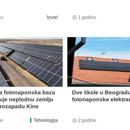
nu
Izvori
1 godinu
access_time
a fotonaponska baza
Dve škole u Beogradu
zuje neplodnu zemlju
fotonaponske elektra
rozapadu Kine
ne
Tehnologija
2 godine
access_time