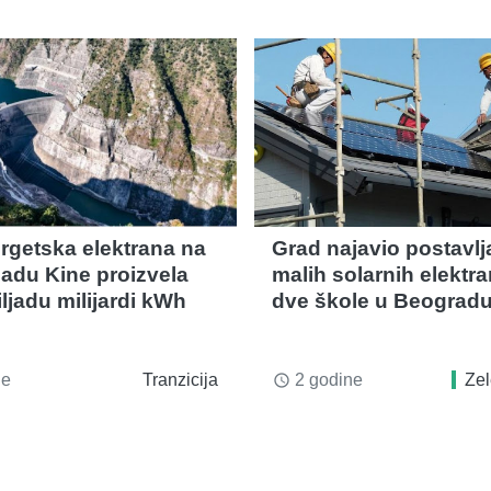
rgetska elektrana na
Grad najavio postavlj
adu Kine proizvela
malih solarnih elektr
ljadu milijardi kWh
dve škole u Beograd
ne
Tranzicija
2 godine
Zel
access_time