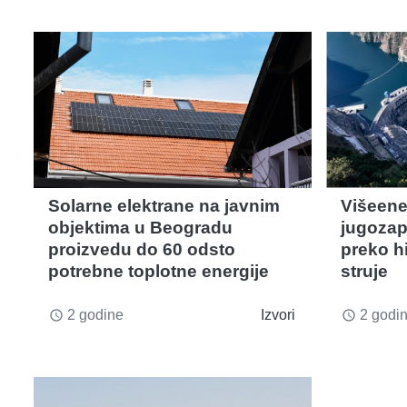
Solarne elektrane na javnim
Višeene
objektima u Beogradu
jugozap
proizvedu do 60 odsto
preko hi
potrebne toplotne energije
struje
2 godine
Izvori
2 godi
access_time
access_time