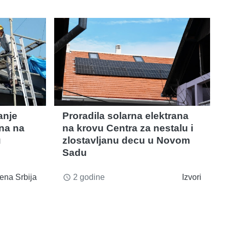
anje
Proradila solarna elektrana
ana na
na krovu Centra za nestalu i
u
zlostavljanu decu u Novom
Sadu
ena Srbija
2 godine
Izvori
access_time