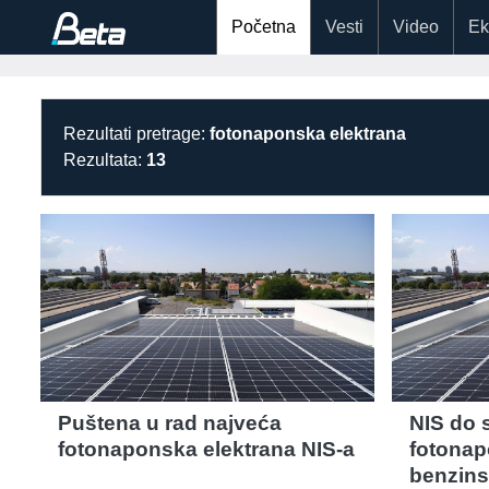
Početna
Vesti
Video
Ek
Rezultati pretrage:
fotonaponska elektrana
Rezultata:
13
Puštena u rad najveća
NIS do 
fotonaponska elektrana NIS-a
fotonap
benzins