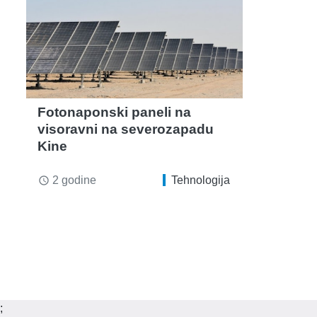
Fotonaponski paneli na
visoravni na severozapadu
Kine
2 godine
Tehnologija
access_time
;