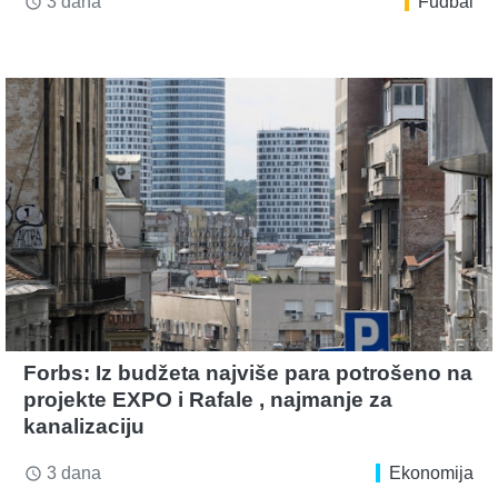
3 dana
Fudbal
access_time
Forbs: Iz budžeta najviše para potrošeno na
projekte EXPO i Rafale , najmanje za
kanalizaciju
3 dana
Ekonomija
access_time