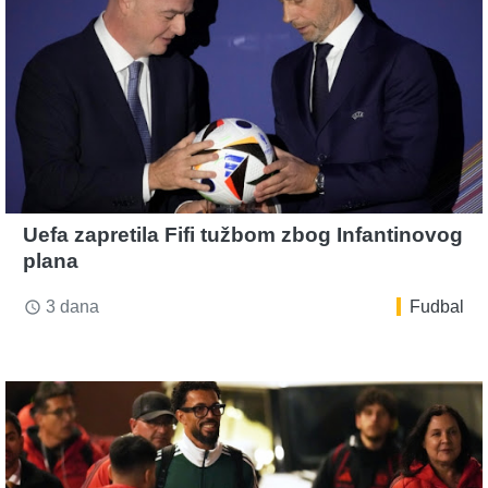
Uefa zapretila Fifi tužbom zbog Infantinovog
plana
3 dana
Fudbal
access_time