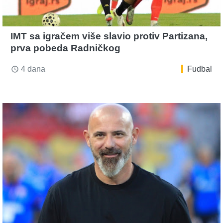
IMT sa igračem više slavio protiv Partizana,
prva pobeda Radničkog
4 dana
Fudbal
access_time