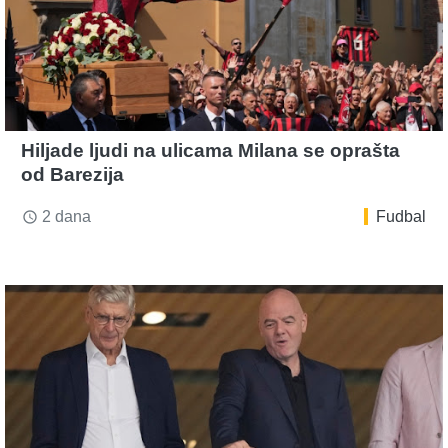
Hiljade ljudi na ulicama Milana se oprašta
od Barezija
2 dana
Fudbal
access_time