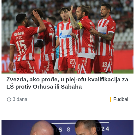
Zvezda, ako prođe, u plej-ofu kvalifikacija za
LŠ protiv Orhusa ili Sabaha
3 dana
Fudbal
access_time