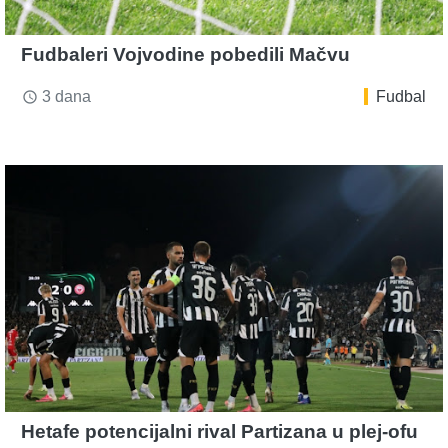
Fudbaleri Vojvodine pobedili Mačvu
3 dana
Fudbal
access_time
Hetafe potencijalni rival Partizana u plej-ofu