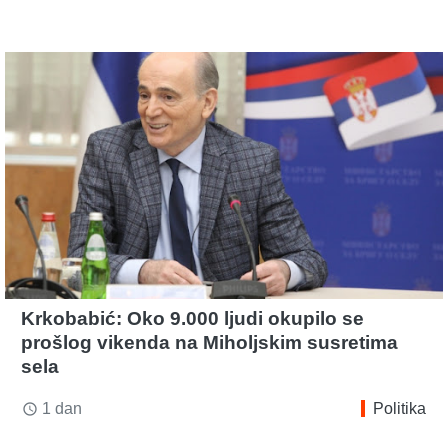
Krkobabić: Oko 9.000 ljudi okupilo se
prošlog vikenda na Miholjskim susretima
sela
1 dan
Politika
access_time