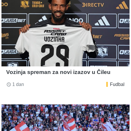
Vozinja spreman za novi izazov u Čileu
1 dan
Fudbal
access_time