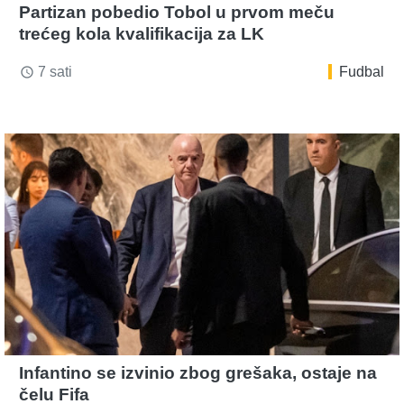
Partizan pobedio Tobol u prvom meču
trećeg kola kvalifikacija za LK
7 sati
Fudbal
access_time
Infantino se izvinio zbog grešaka, ostaje na
čelu Fifa