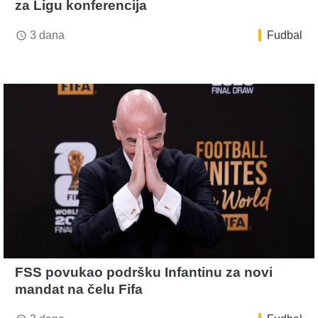
za Ligu konferencija
3 dana
Fudbal
access_time
FSS povukao podršku Infantinu za novi
mandat na čelu Fifa