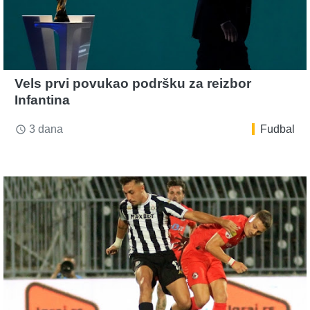
Vels prvi povukao podršku za reizbor
Infantina
3 dana
Fudbal
access_time