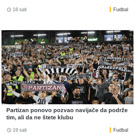
18 sati
Fudbal
access_time
Partizan ponovo pozvao navijače da podrže
tim, ali da ne štete klubu
19 sati
Fudbal
access_time