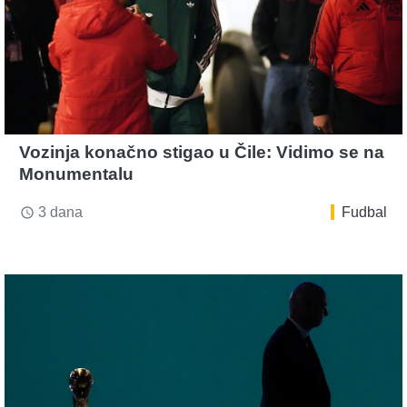
Vozinja konačno stigao u Čile: Vidimo se na
Monumentalu
3 dana
Fudbal
access_time