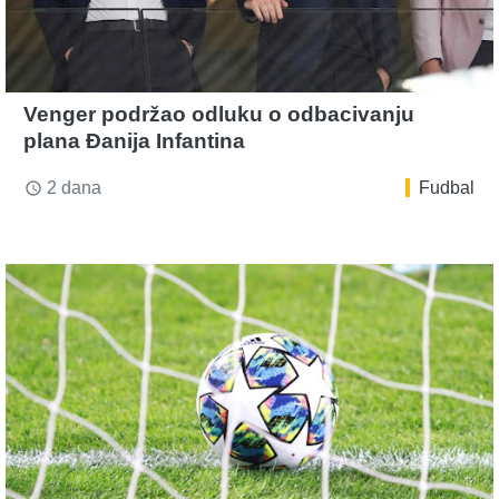
Venger podržao odluku o odbacivanju
plana Đanija Infantina
2 dana
Fudbal
access_time