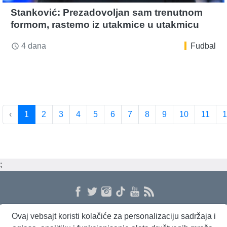
Stanković: Prezadovoljan sam trenutnom
formom, rastemo iz utakmice u utakmicu
4 dana
Fudbal
access_time
‹
1
2
3
4
5
6
7
8
9
10
11
1
;
Ovaj vebsajt koristi kolačiće za personalizaciju sadržaja i
O nama
Proizvodi i usluge
Politika privatnosti
Kontakt
RSS