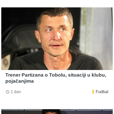
Trener Partizana o Tobolu, situaciji u klubu,
pojačanjima
1 dan
Fudbal
access_time