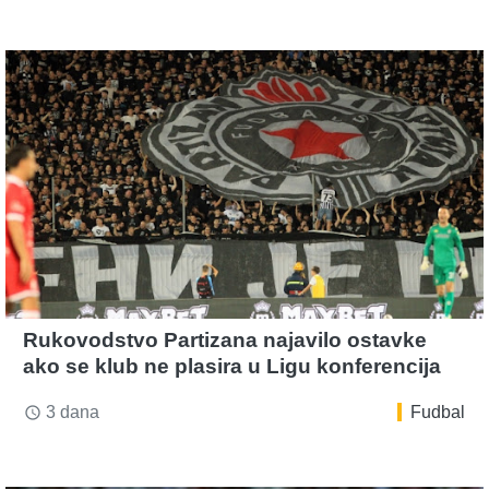
Rukovodstvo Partizana najavilo ostavke
ako se klub ne plasira u Ligu konferencija
3 dana
Fudbal
access_time