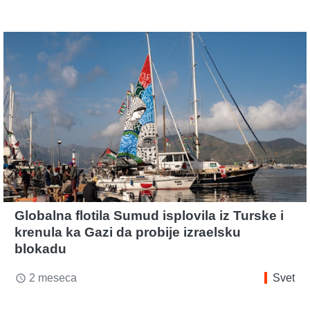
Globalna flotila Sumud isplovila iz Turske i
krenula ka Gazi da probije izraelsku
blokadu
2 meseca
Svet
access_time