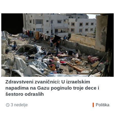
Zdravstveni zvaničnici: U izraelskim
napadima na Gazu poginulo troje dece i
šestoro odraslih
3 nedelje
Politika
access_time