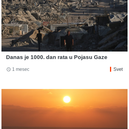
Danas je 1000. dan rata u Pojasu Gaze
1 mesec
Svet
access_time