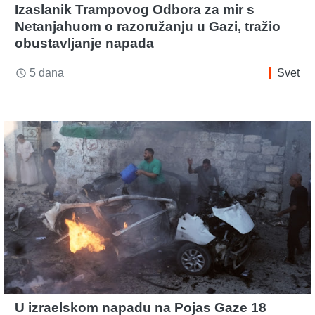
Izaslanik Trampovog Odbora za mir s
Netanjahuom o razoružanju u Gazi, tražio
obustavljanje napada
5 dana
Svet
access_time
U izraelskom napadu na Pojas Gaze 18