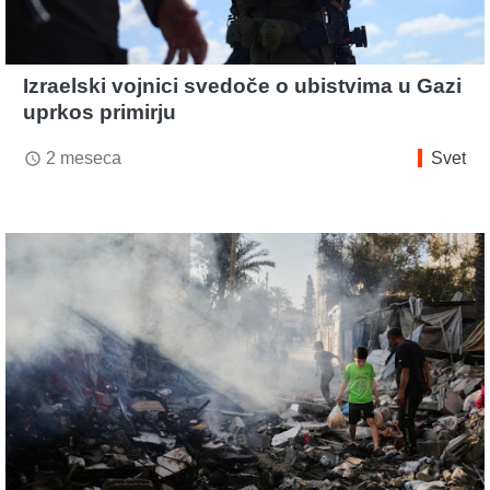
Izraelski vojnici svedoče o ubistvima u Gazi
uprkos primirju
2 meseca
Svet
access_time