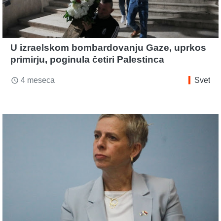
U izraelskom bombardovanju Gaze, uprkos
primirju, poginula četiri Palestinca
4 meseca
Svet
access_time