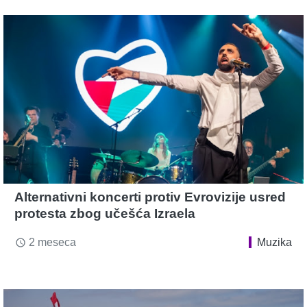
Alternativni koncerti protiv Evrovizije usred
protesta zbog učešća Izraela
2 meseca
Muzika
access_time