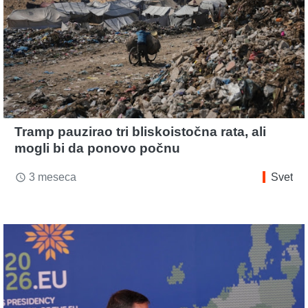
Tramp pauzirao tri bliskoistočna rata, ali
mogli bi da ponovo počnu
3 meseca
Svet
access_time