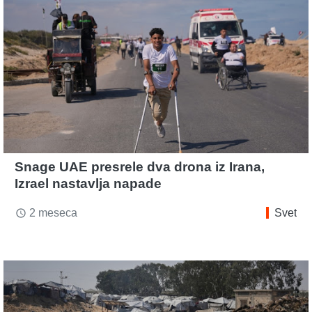
Snage UAE presrele dva drona iz Irana,
Izrael nastavlja napade
2 meseca
Svet
access_time