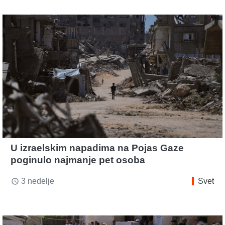
U izraelskim napadima na Pojas Gaze
poginulo najmanje pet osoba
3 nedelje
Svet
access_time