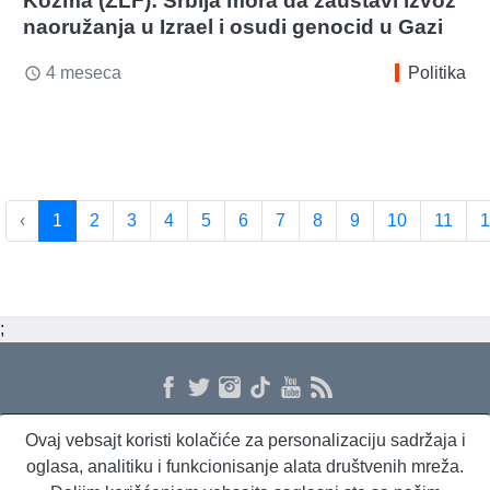
Kozma (ZLF): Srbija mora da zaustavi izvoz
naoružanja u Izrael i osudi genocid u Gazi
4 meseca
Politika
access_time
‹
1
2
3
4
5
6
7
8
9
10
11
1
;
Ovaj vebsajt koristi kolačiće za personalizaciju sadržaja i
O nama
Proizvodi i usluge
Politika privatnosti
Kontakt
RSS
oglasa, analitiku i funkcionisanje alata društvenih mreža.