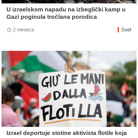
U izraelskom napadu na izbeglički kamp u
Gazi poginula tročlana porodica
2 meseca
Svet
access_time
Izrael deportuje stotine aktivista flotile koja