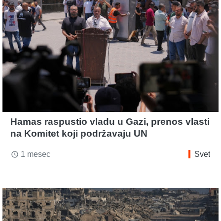
Hamas raspustio vladu u Gazi, prenos vlasti
na Komitet koji podržavaju UN
1 mesec
Svet
access_time