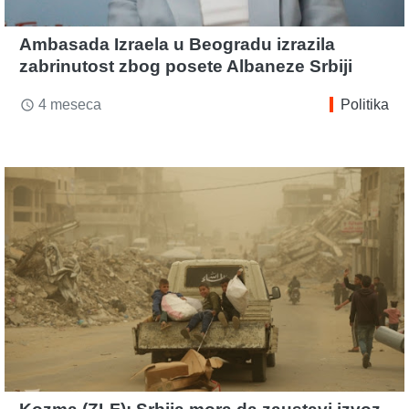
Ambasada Izraela u Beogradu izrazila
zabrinutost zbog posete Albaneze Srbiji
4 meseca
Politika
access_time