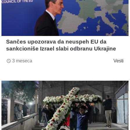
Sančes upozorava da neuspeh EU da
sankcioniše Izrael slabi odbranu Ukrajine
3 meseca
Vesti
access_time