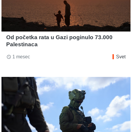
Od početka rata u Gazi poginulo 73.000
Palestinaca
1 mesec
Svet
access_time