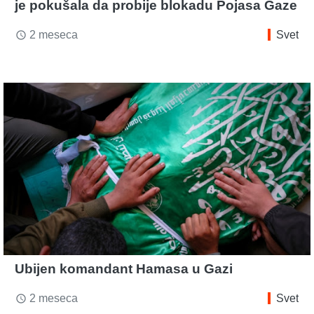
je pokušala da probije blokadu Pojasa Gaze
2 meseca
Svet
access_time
Ubijen komandant Hamasa u Gazi
2 meseca
Svet
access_time