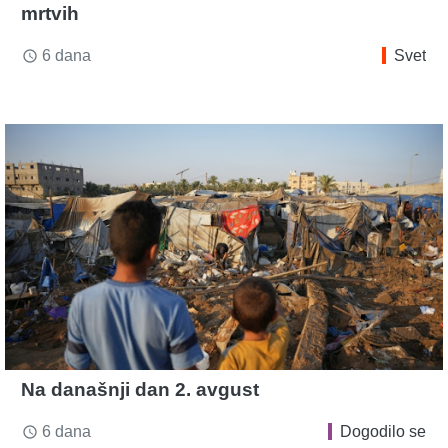
mrtvih
6 dana
Svet
access_time
Na današnji dan 2. avgust
6 dana
Dogodilo se
access_time