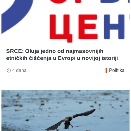
SRCE: Oluja jedno od najmasovnijih
etničkih čišćenja u Evropi u novijoj istoriji
4 dana
Politika
access_time