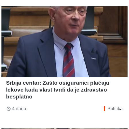
Srbija centar: Zašto osiguranici plaćaju
lekove kada vlast tvrdi da je zdravstvo
besplatno
4 dana
Politika
access_time