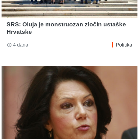
SRS: Oluja je monstruozan zločin ustaške
Hrvatske
4 dana
Politika
access_time