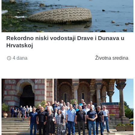
Rekordno niski vodostaji Drave i Dunava u
Hrvatskoj
4 dana
Životna sredina
access_time