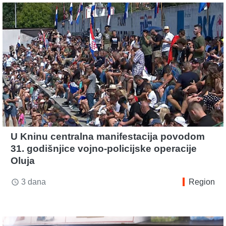
U Kninu centralna manifestacija povodom
31. godišnjice vojno-policijske operacije
Oluja
3 dana
Region
access_time