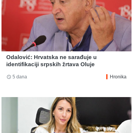
Odalović: Hrvatska ne sarađuje u
identifikaciji srpskih žrtava Oluje
5 dana
Hronika
access_time