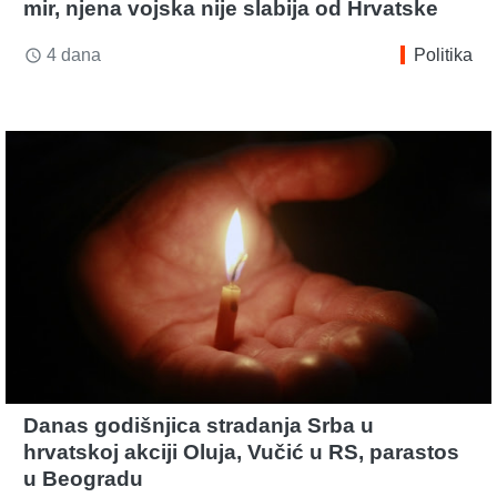
mir, njena vojska nije slabija od Hrvatske
4 dana
Politika
access_time
Danas godišnjica stradanja Srba u
hrvatskoj akciji Oluja, Vučić u RS, parastos
u Beogradu