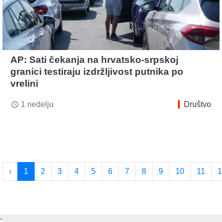
AP: Sati čekanja na hrvatsko-srpskoj
granici testiraju izdržljivost putnika po
vrelini
1 nedelju
Društvo
access_time
‹
1
2
3
4
5
6
7
8
9
10
11
1
;