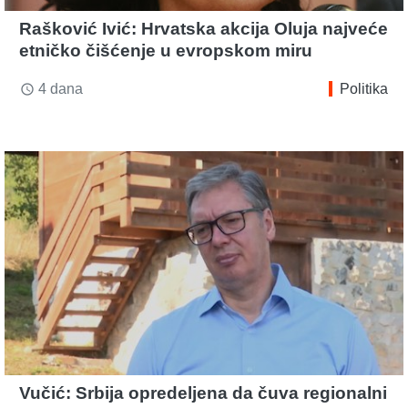
Rašković Ivić: Hrvatska akcija Oluja najveće
etničko čišćenje u evropskom miru
4 dana
Politika
access_time
Vučić: Srbija opredeljena da čuva regionalni