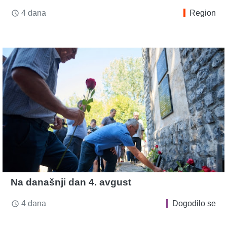
4 dana
Region
access_time
Na današnji dan 4. avgust
4 dana
Dogodilo se
access_time