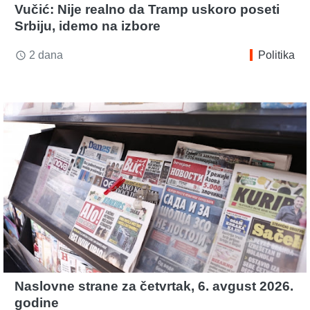
Vučić: Nije realno da Tramp uskoro poseti
Srbiju, idemo na izbore
2 dana
Politika
access_time
Naslovne strane za četvrtak, 6. avgust 2026.
godine