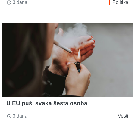
3 dana
Politika
access_time
U EU puši svaka šesta osoba
3 dana
Vesti
access_time