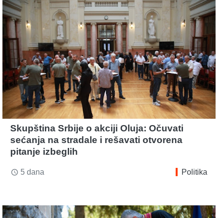
Skupština Srbije o akciji Oluja: Očuvati
sećanja na stradale i rešavati otvorena
pitanje izbeglih
5 dana
Politika
access_time