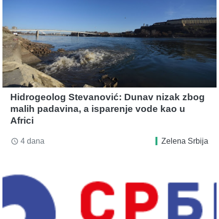
Hidrogeolog Stevanović: Dunav nizak zbog
malih padavina, a isparenje vode kao u
Africi
4 dana
Zelena Srbija
access_time