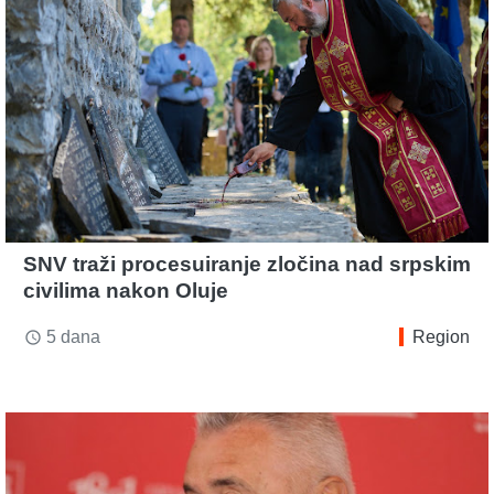
SNV traži procesuiranje zločina nad srpskim
civilima nakon Oluje
5 dana
Region
access_time