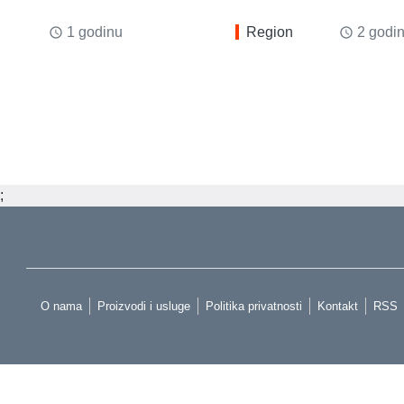
1 godinu
Region
2 godi
access_time
access_time
;
O nama
Proizvodi i usluge
Politika privatnosti
Kontakt
RSS