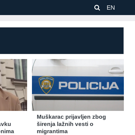
EN
Muškarac prijavljen zbog
avku
širenja lažnih vesti o
onima
migrantima