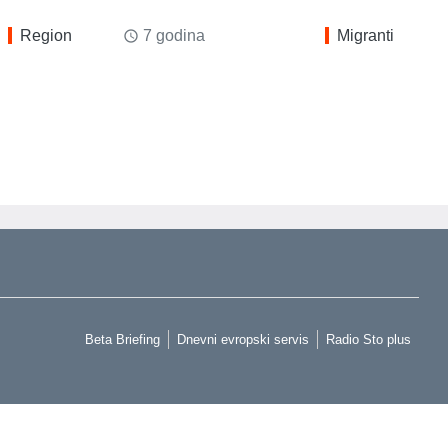
Region
7 godina
Migranti
access_time
Beta Briefing
Dnevni evropski servis
Radio Sto plus