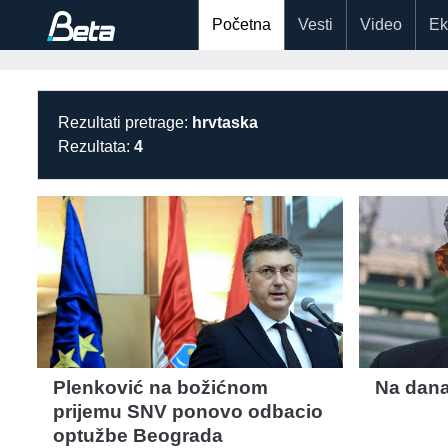
Početna
Vesti
Video
Ek
Rezultati pretrage:
hrvtaska
Rezultata:
4
Plenković na božićnom
Na dana
prijemu SNV ponovo odbacio
optužbe Beograda