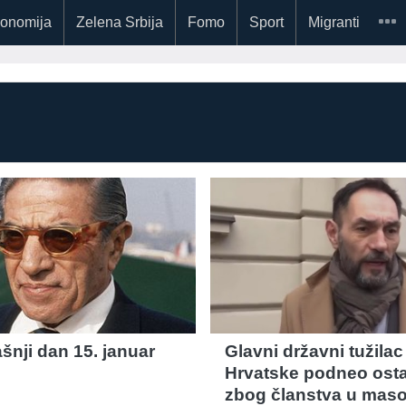
onomija
Zelena Srbija
Fomo
Sport
Migranti
šnji dan 15. januar
Glavni državni tužilac
Hrvatske podneo ost
zbog članstva u mas