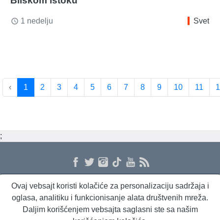
Bliskom istoku
1 nedelju
Svet
access_time
‹
1
2
3
4
5
6
7
8
9
10
11
1
;
Ovaj vebsajt koristi kolačiće za personalizaciju sadržaja i
O nama
Proizvodi i usluge
Politika privatnosti
Kontakt
RSS
oglasa, analitiku i funkcionisanje alata društvenih mreža.
Daljim korišćenjem vebsajta saglasni ste sa našim