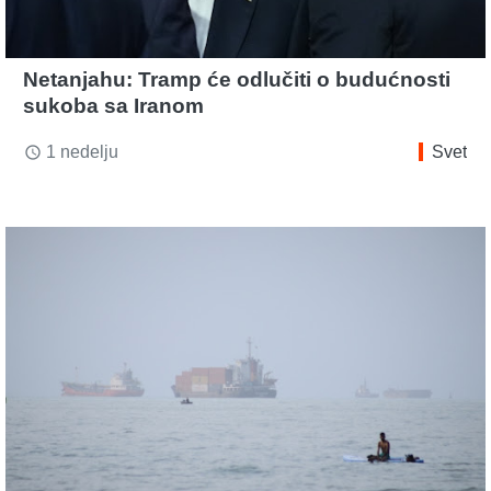
Netanjahu: Tramp će odlučiti o budućnosti
sukoba sa Iranom
1 nedelju
Svet
access_time