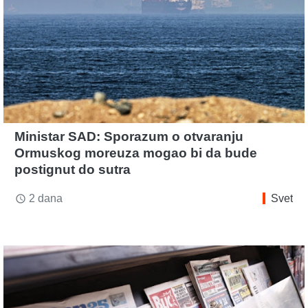
Ministar SAD: Sporazum o otvaranju
Ormuskog moreuza mogao bi da bude
postignut do sutra
2 dana
Svet
access_time