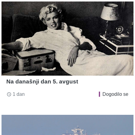
Na današnji dan 5. avgust
1 dan
Dogodilo se
access_time