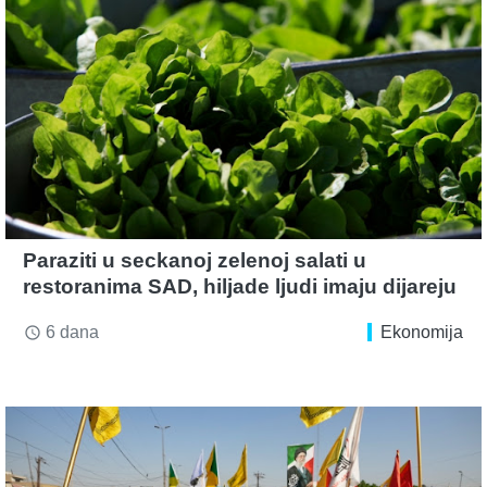
Paraziti u seckanoj zelenoj salati u
restoranima SAD, hiljade ljudi imaju dijareju
6 dana
Ekonomija
access_time