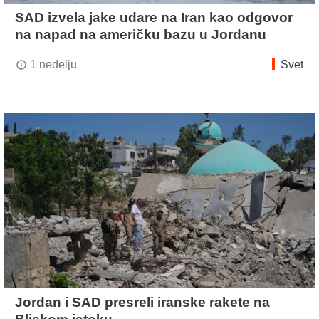
SAD izvela jake udare na Iran kao odgovor
na napad na američku bazu u Jordanu
1 nedelju
Svet
access_time
Jordan i SAD presreli iranske rakete na