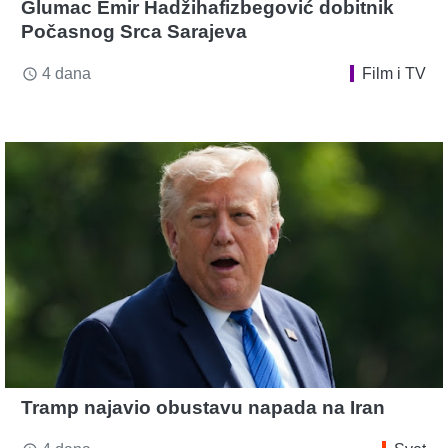
Glumac Emir Hadžihafizbegović dobitnik
Počasnog Srca Sarajeva
4 dana
Film i TV
access_time
Tramp najavio obustavu napada na Iran