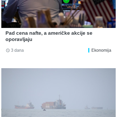
Pad cena nafte, a američke akcije se
oporavljaju
3 dana
Ekonomija
access_time