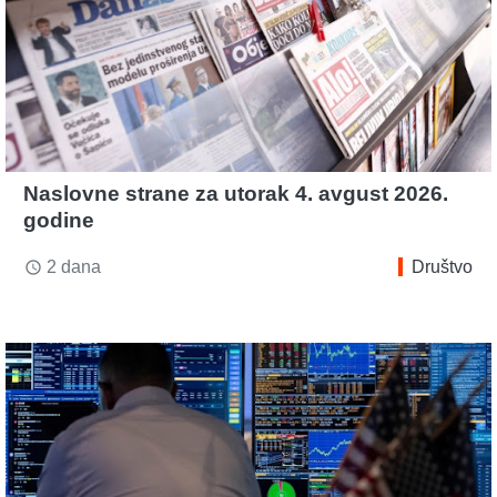
Naslovne strane za utorak 4. avgust 2026.
godine
2 dana
Društvo
access_time