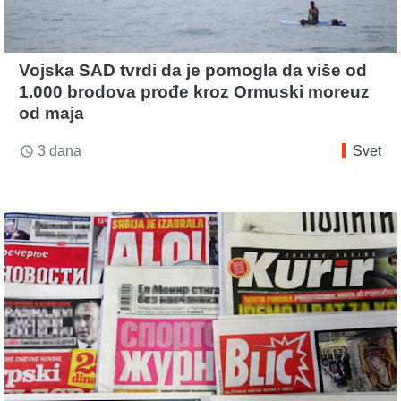
Vojska SAD tvrdi da je pomogla da više od
1.000 brodova prođe kroz Ormuski moreuz
od maja
3 dana
Svet
access_time