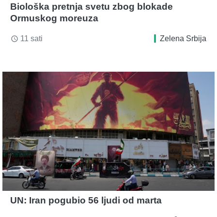
Biološka pretnja svetu zbog blokade
Ormuskog moreuza
11 sati
Zelena Srbija
access_time
UN: Iran pogubio 56 ljudi od marta