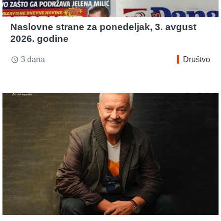
Naslovne strane za ponedeljak, 3. avgust
2026. godine
3 dana
Društvo
access_time