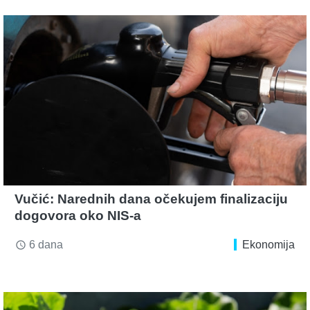
Vučić: Narednih dana očekujem finalizaciju
dogovora oko NIS-a
6 dana
Ekonomija
access_time