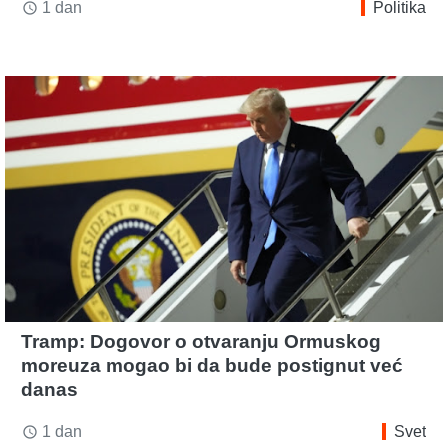
1 dan
Politika
access_time
Tramp: Dogovor o otvaranju Ormuskog
moreuza mogao bi da bude postignut već
danas
1 dan
Svet
access_time