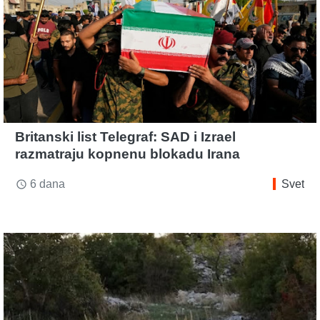
Britanski list Telegraf: SAD i Izrael
razmatraju kopnenu blokadu Irana
6 dana
Svet
access_time