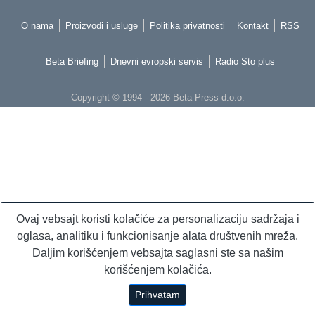
O nama
Proizvodi i usluge
Politika privatnosti
Kontakt
RSS
Beta Briefing
Dnevni evropski servis
Radio Sto plus
Copyright © 1994 - 2026 Beta Press d.o.o.
Ovaj vebsajt koristi kolačiće za personalizaciju sadržaja i
oglasa, analitiku i funkcionisanje alata društvenih mreža.
Daljim korišćenjem vebsajta saglasni ste sa našim
korišćenjem kolačića.
Prihvatam