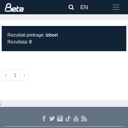
EN
Rezultati pretrage:
izbori
Rezultata:
0
‹
1
›
;