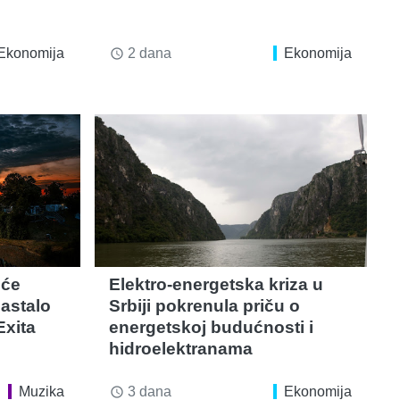
Ekonomija
2 dana
Ekonomija
access_time
uće
Elektro-energetska kriza u
nastalo
Srbiji pokrenula priču o
Exita
energetskoj budućnosti i
hidroelektranama
Muzika
3 dana
Ekonomija
access_time