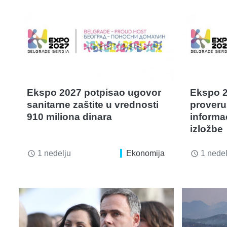
Ekspo 2027 potpisao ugovor
Ekspo 2
sanitarne zaštite u vrednosti
proveru 
910 miliona dinara
informa
izložbe
1 nedelju
Ekonomija
1 nedel
access_time
access_time