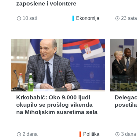
zaposlene i volontere
10 sati
Ekonomija
23 sata
access_time
access_time
Krkobabić: Oko 9.000 ljudi
Delegac
okupilo se prošlog vikenda
posetil
na Miholjskim susretima sela
2 dana
Politika
3 dana
access_time
access_time