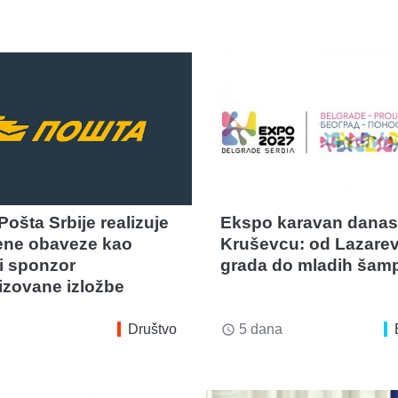
ošta Srbije realizuje
Ekspo karavan danas
ene obaveze kao
Kruševcu: od Lazare
i sponzor
grada do mladih šam
lizovane izložbe
Društvo
5 dana
access_time