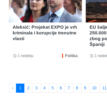
Aleksić: Projekat EXPO je vrh
EU šalj
kriminala i korupcije trenutne
250.000
vlasti
zbog po
Španiji
1 nedelju
Politika
1 nedel
access_time
access_time
‹
1
2
3
4
5
6
7
8
9
10
11