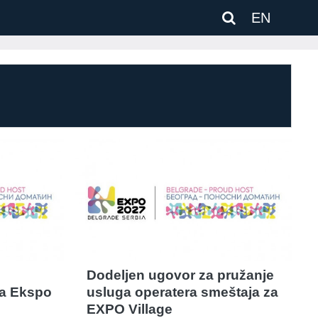
EN
Dodeljen ugovor za pružanje
za Ekspo
usluga operatera smeštaja za
EXPO Village