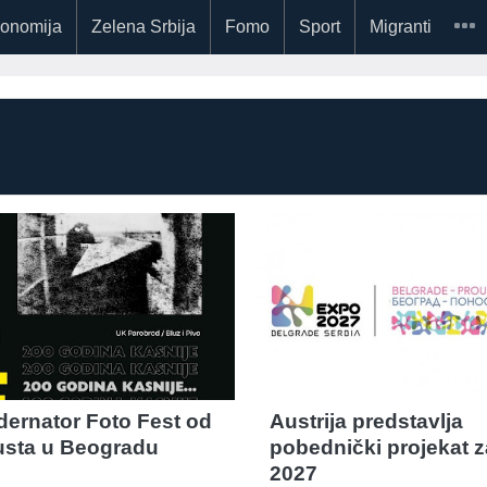
onomija
Zelena Srbija
Fomo
Sport
Migranti
dernator Foto Fest od
Austrija predstavlja
usta u Beogradu
pobednički projekat 
2027