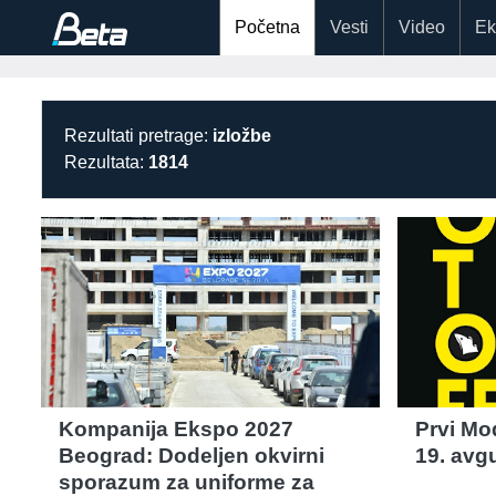
Početna
Vesti
Video
Ek
Rezultati pretrage:
izložbe
Rezultata:
1814
Kompanija Ekspo 2027
Prvi Mo
Beograd: Dodeljen okvirni
19. avg
sporazum za uniforme za