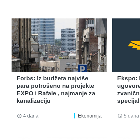
Forbs: Iz budžeta najviše
Ekspo: P
para potrošeno na projekte
ugovor
EXPO i Rafale , najmanje za
zvaničn
kanalizaciju
specija
4 dana
Ekonomija
5 dana
access_time
access_time