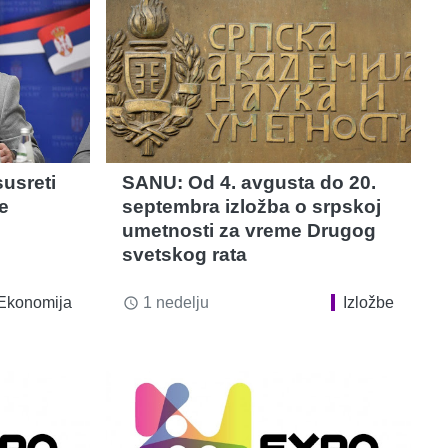
susreti
SANU: Od 4. avgusta do 20.
e
septembra izložba o srpskoj
umetnosti za vreme Drugog
svetskog rata
Ekonomija
1 nedelju
Izložbe
access_time