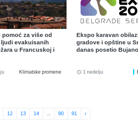
e pomoć za više od
Ekspo karavan obilaz
 ljudi evakuisanih
gradove i opštine u Srb
žara u Francuskoj i
danas posetio Bujan
ju
Klimatske promene
1 nedelju
access_time
12
13
14
...
90
91
›