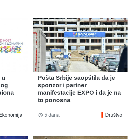
 u
Pošta Srbije saopštila da je
vog
sponzor i partner
piona
manifestacije EXPO i da je na
to ponosna
Ekonomija
5 dana
Društvo
access_time