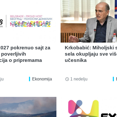
027 pokrenuo sajt za
Krkobabić: Miholjski 
poverljivih
sela okupljaju sve viš
cija o pripremama
učesnika
ju
Ekonomija
1 nedelju
access_time