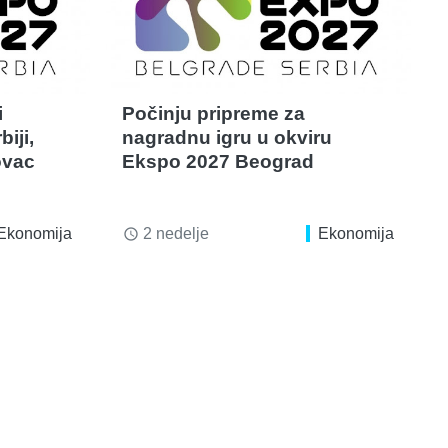
i
Počinju pripreme za
iji,
nagradnu igru u okviru
ovac
Ekspo 2027 Beograd
Ekonomija
2 nedelje
Ekonomija
access_time