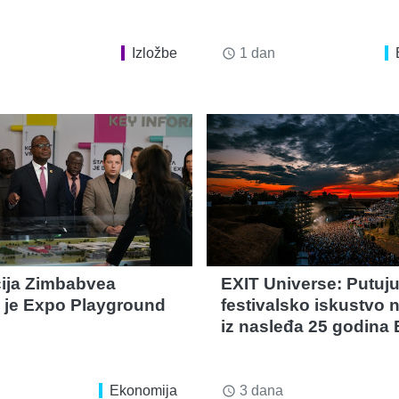
Izložbe
1 dan
access_time
ija Zimbabvea
EXIT Universe: Putuj
a je Expo Playground
festivalsko iskustvo 
iz nasleđa 25 godina 
Ekonomija
3 dana
access_time