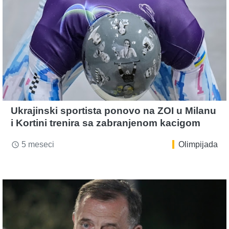
Ukrajinski sportista ponovo na ZOI u Milanu
i Kortini trenira sa zabranjenom kacigom
5 meseci
Olimpijada
access_time