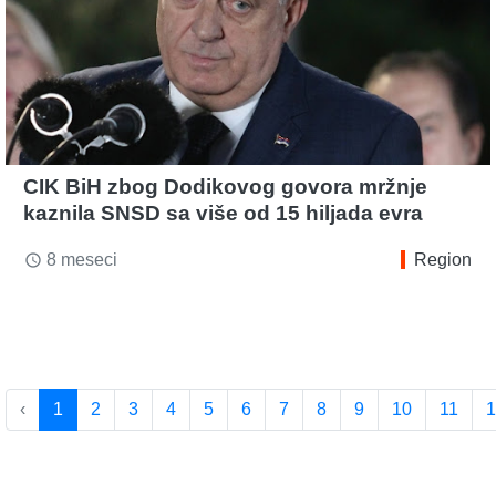
CIK BiH zbog Dodikovog govora mržnje
kaznila SNSD sa više od 15 hiljada evra
8 meseci
Region
access_time
‹
1
2
3
4
5
6
7
8
9
10
11
1