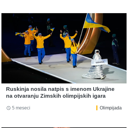
Ruskinja nosila natpis s imenom Ukrajine
na otvaranju Zimskih olimpijskih igara
5 meseci
Olimpijada
access_time