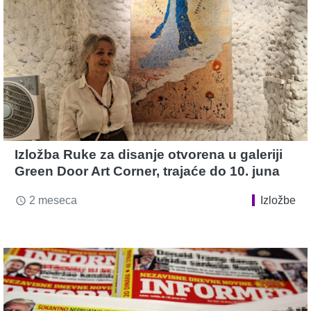
Izložba Ruke za disanje otvorena u galeriji
Green Door Art Corner, trajaće do 10. juna
2 meseca
Izložbe
access_time