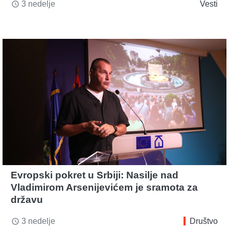
3 nedelje
Vesti
access_time
Evropski pokret u Srbiji: Nasilje nad
Vladimirom Arsenijevićem je sramota za
državu
3 nedelje
Društvo
access_time