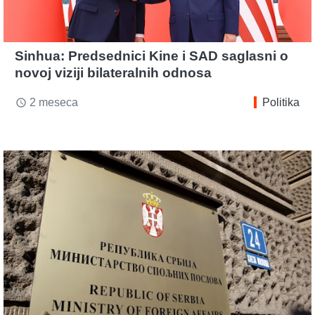
Sinhua: Predsednici Kine i SAD saglasni o
novoj viziji bilateralnih odnosa
2 meseca
Politika
access_time