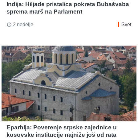
Indija: Hiljade pristalica pokreta Bubašvaba
sprema marš na Parlament
2 nedelje
Svet
access_time
Eparhija: Poverenje srpske zajednice u
kosovske institucije najniže još od rata