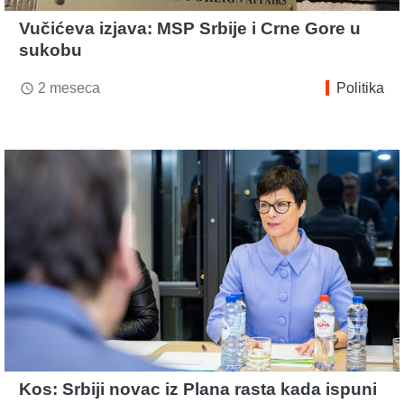
Vučićeva izjava: MSP Srbije i Crne Gore u
sukobu
2 meseca
Politika
access_time
Kos: Srbiji novac iz Plana rasta kada ispuni