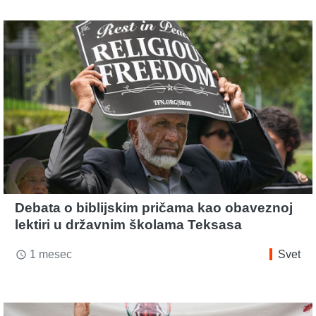
Debata o biblijskim pričama kao obaveznoj
lektiri u državnim školama Teksasa
1 mesec
Svet
access_time