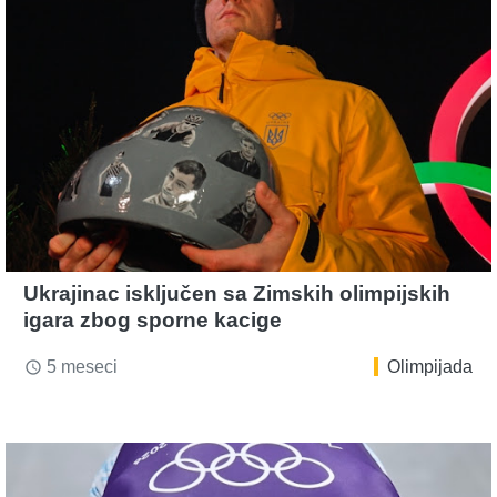
Ukrajinac isključen sa Zimskih olimpijskih
igara zbog sporne kacige
5 meseci
Olimpijada
access_time