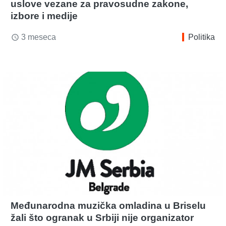
uslove vezane za pravosudne zakone,
izbore i medije
3 meseca
Politika
access_time
Međunarodna muzička omladina u Briselu
žali što ogranak u Srbiji nije organizator