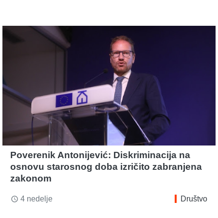
Poverenik Antonijević: Diskriminacija na
osnovu starosnog doba izričito zabranjena
zakonom
4 nedelje
Društvo
access_time