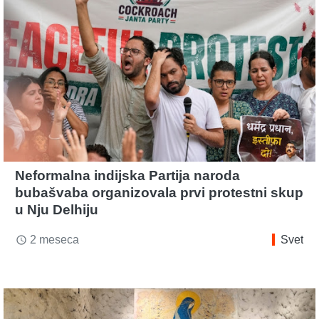
Neformalna indijska Partija naroda
bubašvaba organizovala prvi protestni skup
u Nju Delhiju
2 meseca
Svet
access_time