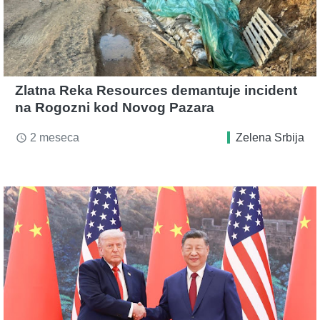
Zlatna Reka Resources demantuje incident
na Rogozni kod Novog Pazara
2 meseca
Zelena Srbija
access_time