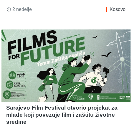
2 nedelje
Kosovo
access_time
Sarajevo Film Festival otvorio projekat za
mlade koji povezuje film i zaštitu životne
sredine