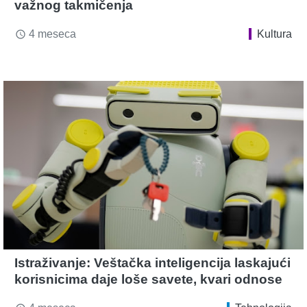
važnog takmičenja
4 meseca
Kultura
access_time
Istraživanje: Veštačka inteligencija laskajući
korisnicima daje loše savete, kvari odnose