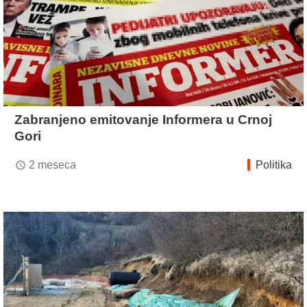
Zabranjeno emitovanje Informera u Crnoj
Gori
2 meseca
Politika
access_time