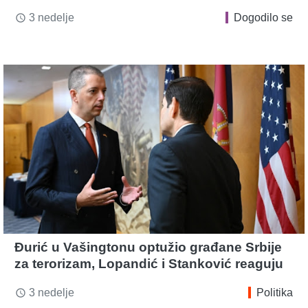
3 nedelje
Dogodilo se
access_time
Đurić u Vašingtonu optužio građane Srbije
za terorizam, Lopandić i Stanković reaguju
3 nedelje
Politika
access_time