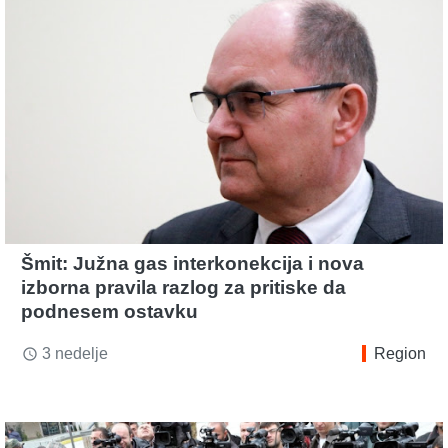
Šmit: Južna gas interkonekcija i nova
izborna pravila razlog za pritiske da
podnesem ostavku
3 nedelje
Region
access_time