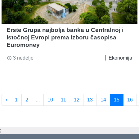
Erste Grupa najbolja banka u Centralnoj i
Istočnoj Evropi prema izboru časopisa
Euromoney
3 nedelje
Ekonomija
access_time
‹
1
2
...
10
11
12
13
14
15
16
;