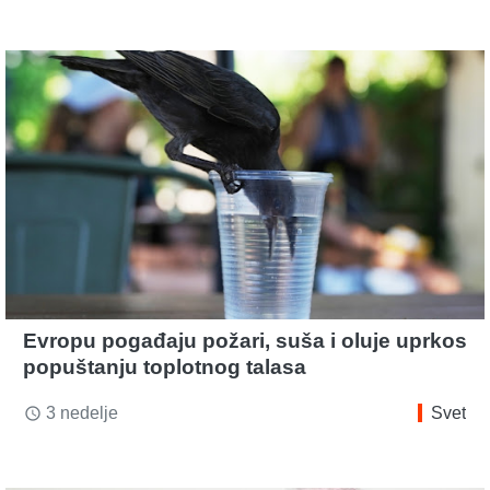
Evropu pogađaju požari, suša i oluje uprkos
popuštanju toplotnog talasa
3 nedelje
Svet
access_time