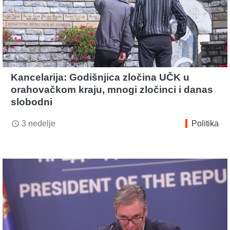
Kancelarija: Godišnjica zločina UČK u
orahovačkom kraju, mnogi zločinci i danas
slobodni
3 nedelje
Politika
access_time