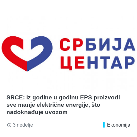
SRCE: Iz godine u godinu EPS proizvodi
sve manje električne energije, što
nadoknađuje uvozom
3 nedelje
Ekonomija
access_time