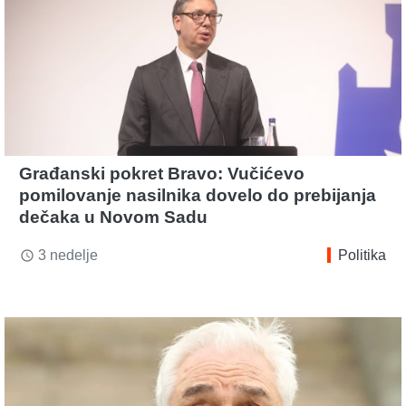
Građanski pokret Bravo: Vučićevo
pomilovanje nasilnika dovelo do prebijanja
dečaka u Novom Sadu
3 nedelje
Politika
access_time