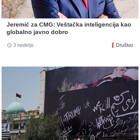
Jeremić za CMG: Veštačka inteligencija kao
globalno javno dobro
3 nedelje
Društvo
access_time