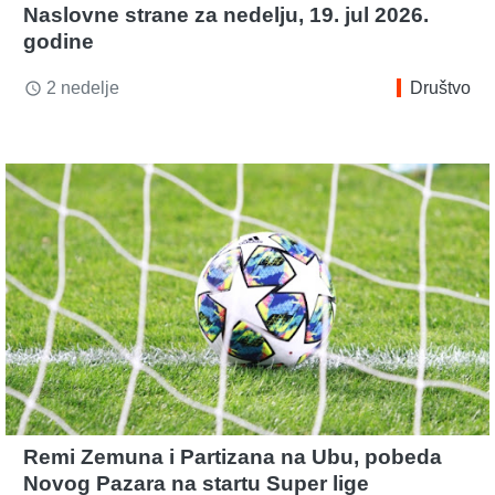
Naslovne strane za nedelju, 19. jul 2026.
godine
2 nedelje
Društvo
access_time
Remi Zemuna i Partizana na Ubu, pobeda
Novog Pazara na startu Super lige