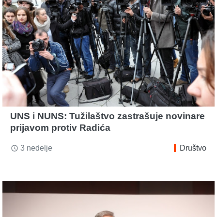
UNS i NUNS: Tužilaštvo zastrašuje novinare
prijavom protiv Radića
3 nedelje
Društvo
access_time