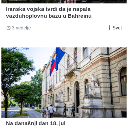
Iranska vojska tvrdi da je napala
vazduhoplovnu bazu u Bahreinu
3 nedelje
Svet
access_time
Na današnji dan 18. jul