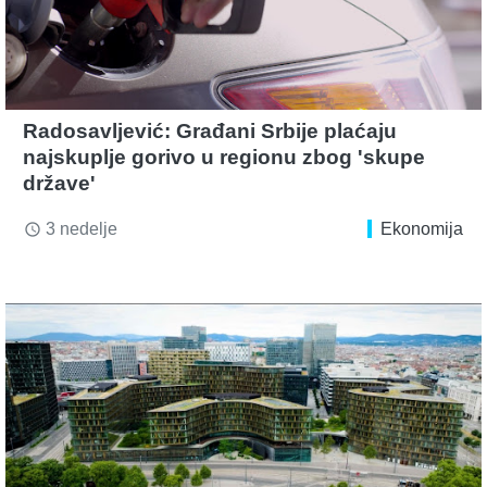
Radosavljević: Građani Srbije plaćaju
najskuplje gorivo u regionu zbog 'skupe
države'
3 nedelje
Ekonomija
access_time