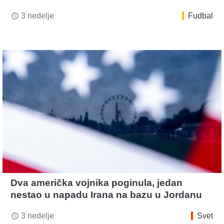
3 nedelje
Fudbal
access_time
Dva američka vojnika poginula, jedan
nestao u napadu Irana na bazu u Jordanu
3 nedelje
Svet
access_time