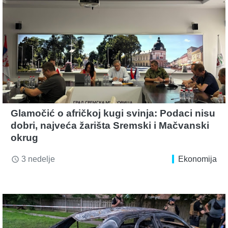
Glamočić o afričkoj kugi svinja: Podaci nisu
dobri, najveća žarišta Sremski i Mačvanski
okrug
3 nedelje
Ekonomija
access_time