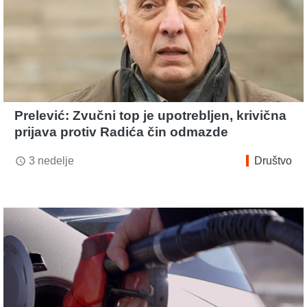
Prelević: Zvučni top je upotrebljen, krivična
prijava protiv Radića čin odmazde
3 nedelje
Društvo
access_time