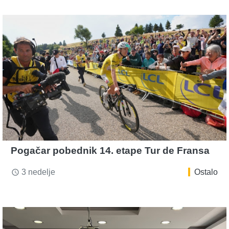
Pogačar pobednik 14. etape Tur de Fransa
3 nedelje
Ostalo
access_time