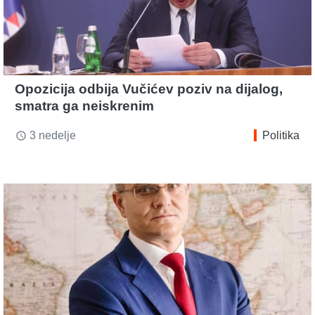
Opozicija odbija Vučićev poziv na dijalog,
smatra ga neiskrenim
3 nedelje
Politika
access_time