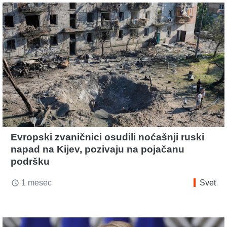
Evropski zvaničnici osudili noćašnji ruski
napad na Kijev, pozivaju na pojačanu
podršku
1 mesec
Svet
access_time