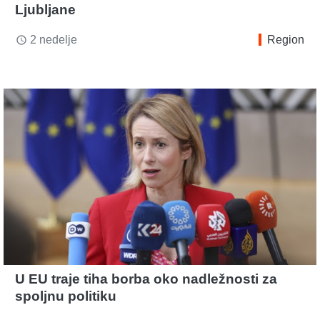
Ljubljane
2 nedelje
Region
access_time
U EU traje tiha borba oko nadležnosti za
spoljnu politiku