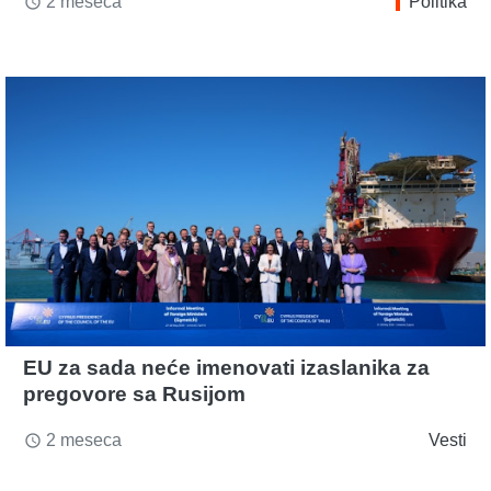
2 meseca
Politika
access_time
EU za sada neće imenovati izaslanika za
pregovore sa Rusijom
2 meseca
Vesti
access_time