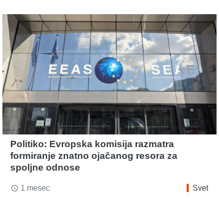
Politiko: Evropska komisija razmatra
formiranje znatno ojačanog resora za
spoljne odnose
1 mesec
Svet
access_time