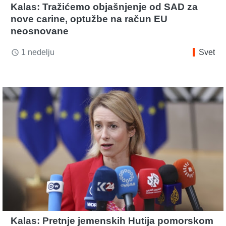
Kalas: Tražićemo objašnjenje od SAD za
nove carine, optužbe na račun EU
neosnovane
1 nedelju
Svet
access_time
Kalas: Pretnje jemenskih Hutija pomorskom