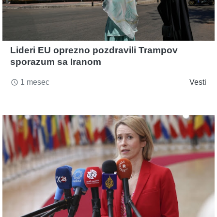
Lideri EU oprezno pozdravili Trampov
sporazum sa Iranom
1 mesec
Vesti
access_time