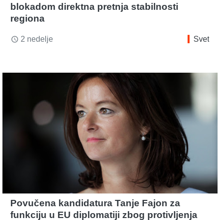
blokadom direktna pretnja stabilnosti
regiona
2 nedelje
Svet
access_time
Povučena kandidatura Tanje Fajon za
funkciju u EU diplomatiji zbog protivljenja