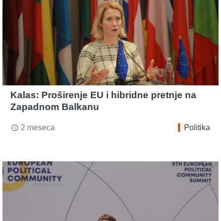
Kalas: Proširenje EU i hibridne pretnje na
Zapadnom Balkanu
2 meseca
Politika
access_time