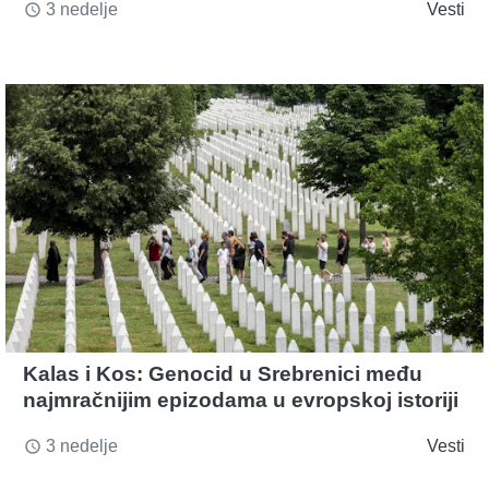
3 nedelje
Vesti
access_time
Kalas i Kos: Genocid u Srebrenici među
najmračnijim epizodama u evropskoj istoriji
3 nedelje
Vesti
access_time