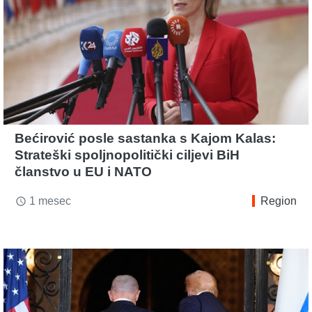
Bećirović posle sastanka s Kajom Kalas:
Strateški spoljnopolitički ciljevi BiH
članstvo u EU i NATO
1 mesec
Region
access_time