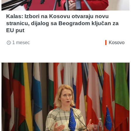
Kalas: Izbori na Kosovu otvaraju novu
stranicu, dijalog sa Beogradom ključan za
EU put
1 mesec
Kosovo
access_time