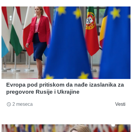
Evropa pod pritiskom da nađe izaslanika za
pregovore Rusije i Ukrajine
2 meseca
Vesti
access_time