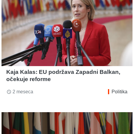
Kaja Kalas: EU podržava Zapadni Balkan,
očekuje reforme
2 meseca
Politika
access_time