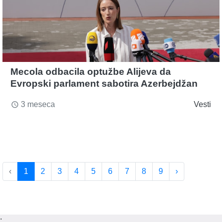
Mecola odbacila optužbe Alijeva da
Evropski parlament sabotira Azerbejdžan
3 meseca
Vesti
access_time
‹
1
2
3
4
5
6
7
8
9
›
;