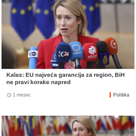
Kalas: EU najveća garancija za region, BiH
ne pravi korake napred
1 mesec
Politika
access_time