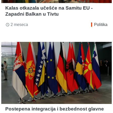
Kalas otkazala učešće na Samitu EU -
Zapadni Balkan u Tivtu
2 meseca
Politika
access_time
Postepena integracija i bezbednost glavne