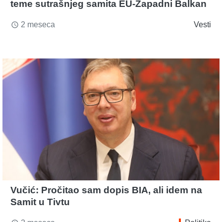
teme sutrašnjeg samita EU-Zapadni Balkan
2 meseca
Vesti
access_time
Vučić: Pročitao sam dopis BIA, ali idem na
Samit u Tivtu