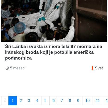
Šri Lanka izvukla iz mora tela 87 mornara sa
iranskog broda koji je potopila američka
podmornica
5 meseci
Svet
access_time
‹
1
2
3
4
5
6
7
8
9
10
11
1