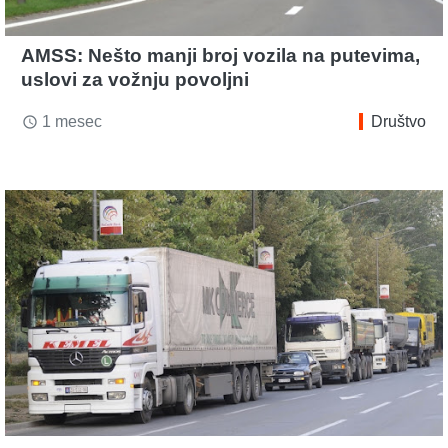
AMSS: Nešto manji broj vozila na putevima,
uslovi za vožnju povoljni
1 mesec
Društvo
access_time