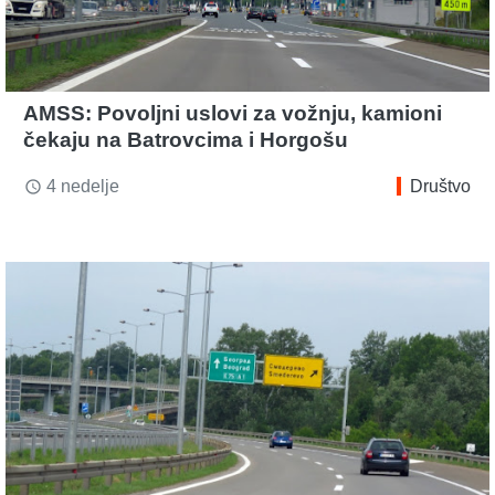
AMSS: Povoljni uslovi za vožnju, kamioni
čekaju na Batrovcima i Horgošu
4 nedelje
Društvo
access_time