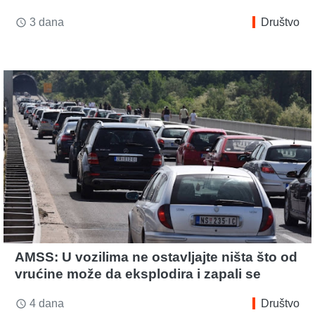
3 dana
Društvo
access_time
AMSS: U vozilima ne ostavljajte ništa što od
vrućine može da eksplodira i zapali se
4 dana
Društvo
access_time