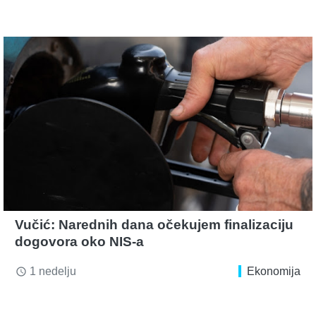
Vučić: Narednih dana očekujem finalizaciju
dogovora oko NIS-a
1 nedelju
Ekonomija
access_time