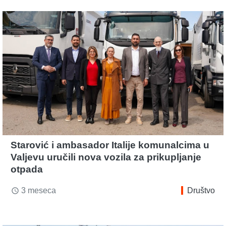
Starović i ambasador Italije komunalcima u
Valjevu uručili nova vozila za prikupljanje
otpada
3 meseca
Društvo
access_time