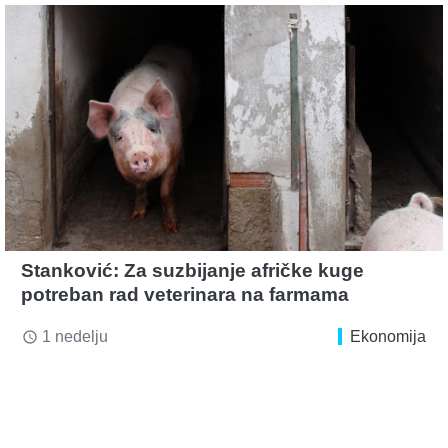
Stanković: Za suzbijanje afričke kuge
potreban rad veterinara na farmama
1 nedelju
Ekonomija
access_time