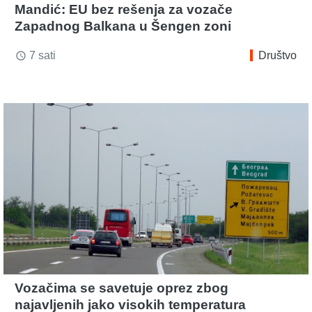
Mandić: EU bez rešenja za vozače
Zapadnog Balkana u Šengen zoni
7 sati
Društvo
access_time
Vozačima se savetuje oprez zbog
najavljenih jako visokih temperatura