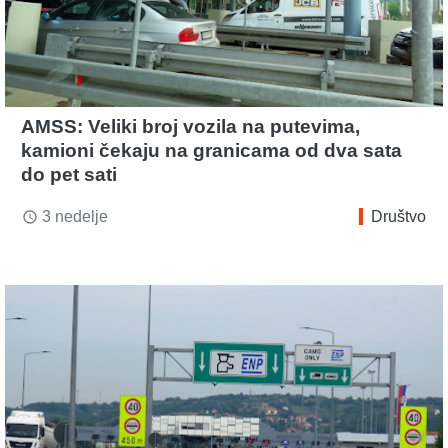
AMSS: Veliki broj vozila na putevima,
kamioni čekaju na granicama od dva sata
do pet sati
3 nedelje
Društvo
access_time