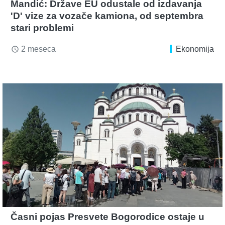
Mandić: Države EU odustale od izdavanja
'D' vize za vozače kamiona, od septembra
stari problemi
2 meseca
Ekonomija
access_time
Časni pojas Presvete Bogorodice ostaje u