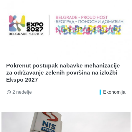
Pokrenut postupak nabavke mehanizacije
za održavanje zelenih površina na izložbi
Ekspo 2027
2 nedelje
Ekonomija
access_time