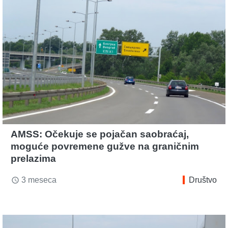
AMSS: Očekuje se pojačan saobraćaj,
moguće povremene gužve na graničnim
prelazima
3 meseca
Društvo
access_time