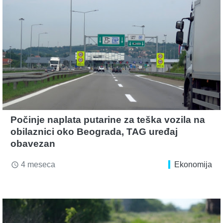
Počinje naplata putarine za teška vozila na
obilaznici oko Beograda, TAG uređaj
obavezan
4 meseca
Ekonomija
access_time