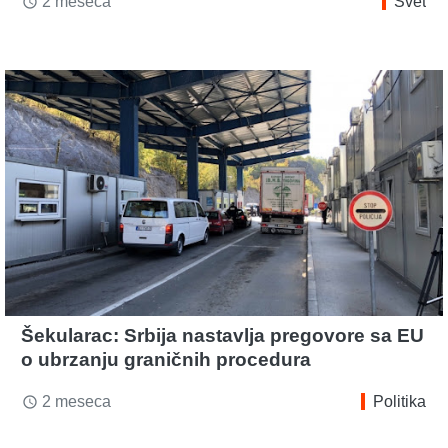
2 meseca
Svet
access_time
Šekularac: Srbija nastavlja pregovore sa EU
o ubrzanju graničnih procedura
2 meseca
Politika
access_time