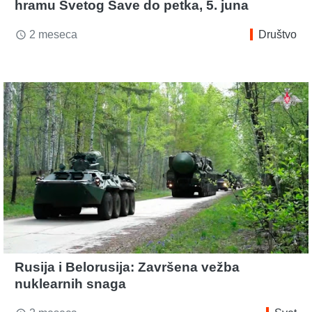
hramu Svetog Save do petka, 5. juna
2 meseca
Društvo
access_time
Rusija i Belorusija: Završena vežba
nuklearnih snaga