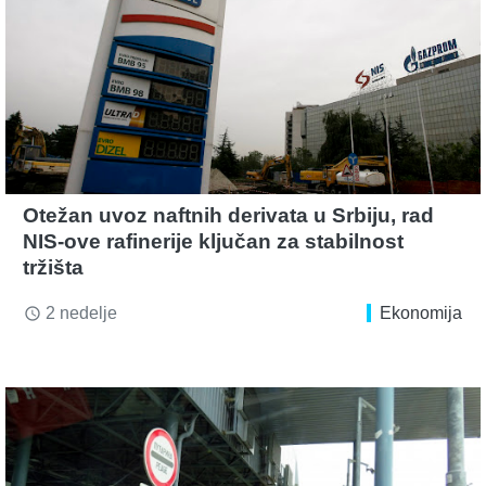
Otežan uvoz naftnih derivata u Srbiju, rad
NIS-ove rafinerije ključan za stabilnost
tržišta
2 nedelje
Ekonomija
access_time