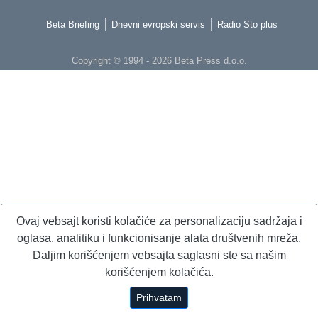
Beta Briefing
Dnevni evropski servis
Radio Sto plus
Copyright © 1994 - 2026 Beta Press d.o.o.
Ovaj vebsajt koristi kolačiće za personalizaciju sadržaja i
oglasa, analitiku i funkcionisanje alata društvenih mreža.
Daljim korišćenjem vebsajta saglasni ste sa našim
korišćenjem kolačića.
Prihvatam