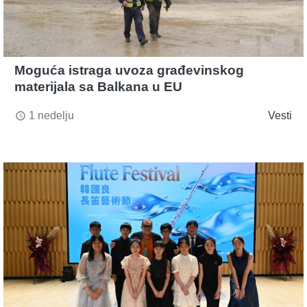
Moguća istraga uvoza građevinskog
materijala sa Balkana u EU
1 nedelju
Vesti
access_time