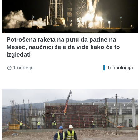
Potrošena raketa na putu da padne na
Mesec, naučnici žele da vide kako će to
izgledati
1 nedelju
Tehnologija
access_time