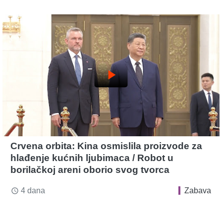
play_arrow
Crvena orbita: Kina osmislila proizvode za
hlađenje kućnih ljubimaca / Robot u
borilačkoj areni oborio svog tvorca
4 dana
Zabava
access_time