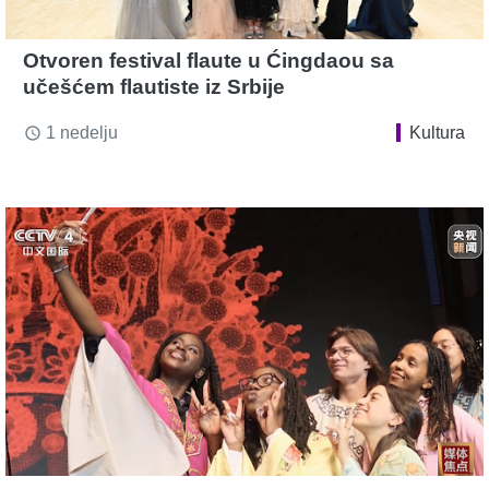
Otvoren festival flaute u Ćingdaou sa
učešćem flautiste iz Srbije
1 nedelju
Kultura
access_time