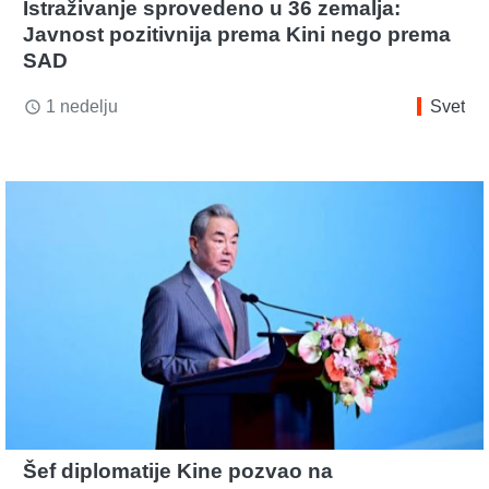
Istraživanje sprovedeno u 36 zemalja:
Javnost pozitivnija prema Kini nego prema
SAD
1 nedelju
Svet
access_time
Šef diplomatije Kine pozvao na