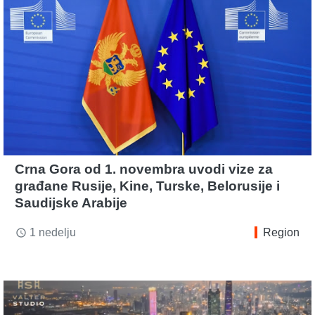
Crna Gora od 1. novembra uvodi vize za
građane Rusije, Kine, Turske, Belorusije i
Saudijske Arabije
1 nedelju
Region
access_time