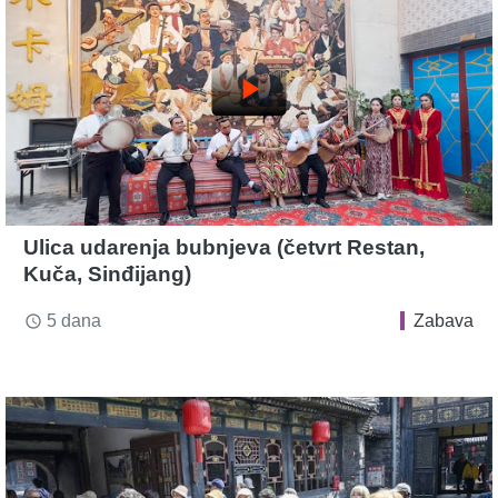
play_arrow
Ulica udarenja bubnjeva (četvrt Restan,
Kuča, Sinđijang)
5 dana
Zabava
access_time