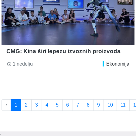
CMG: Kina širi lepezu izvoznih proizvoda
1 nedelju
Ekonomija
access_time
‹
1
2
3
4
5
6
7
8
9
10
11
1
;