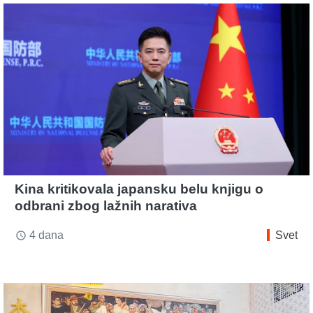
Kina kritikovala japansku belu knjigu o
odbrani zbog lažnih narativa
4 dana
Svet
access_time