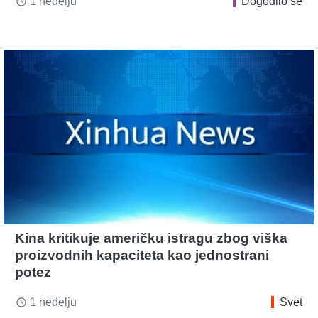
1 nedelju
Dogodilo se
access_time
Kina kritikuje američku istragu zbog viška
proizvodnih kapaciteta kao jednostrani
potez
1 nedelju
Svet
access_time