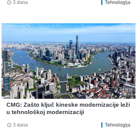
3 dana
Tehnologija
access_time
CMG: Zašto ključ kineske modernizacije leži
u tehnološkoj modernizaciji
3 dana
Tehnologija
access_time