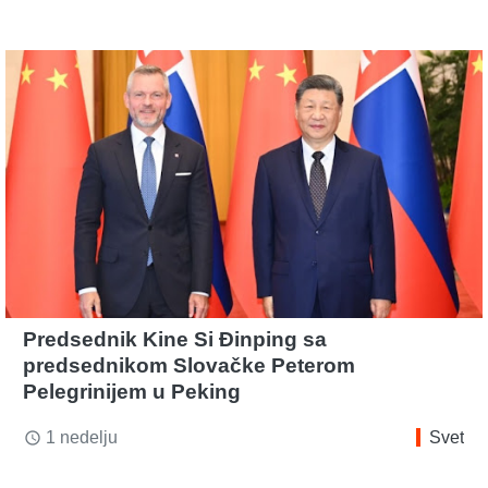
Predsednik Kine Si Đinping sa
predsednikom Slovačke Peterom
Pelegrinijem u Peking
1 nedelju
Svet
access_time