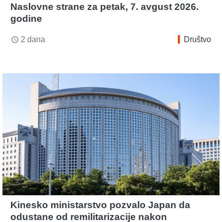
Naslovne strane za petak, 7. avgust 2026.
godine
2 dana
Društvo
access_time
Kinesko ministarstvo pozvalo Japan da
odustane od remilitarizacije nakon