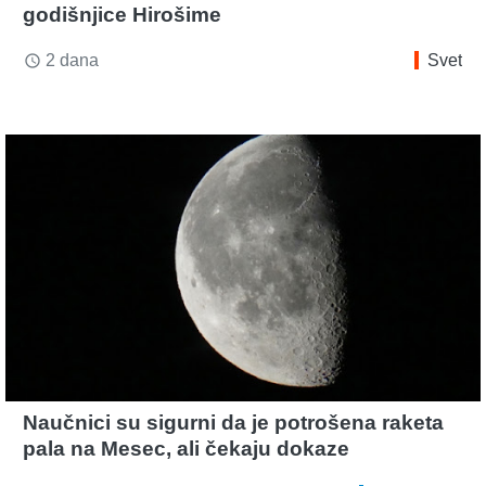
godišnjice Hirošime
2 dana
Svet
access_time
Naučnici su sigurni da je potrošena raketa
pala na Mesec, ali čekaju dokaze