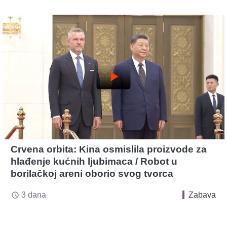
play_arrow
Crvena orbita: Kina osmislila proizvode za
hlađenje kućnih ljubimaca / Robot u
borilačkoj areni oborio svog tvorca
3 dana
Zabava
access_time