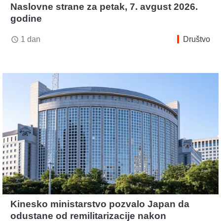
Naslovne strane za petak, 7. avgust 2026.
godine
1 dan
Društvo
access_time
Kinesko ministarstvo pozvalo Japan da
odustane od remilitarizacije nakon