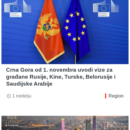
Crna Gora od 1. novembra uvodi vize za
građane Rusije, Kine, Turske, Belorusije i
Saudijske Arabije
1 nedelju
Region
access_time