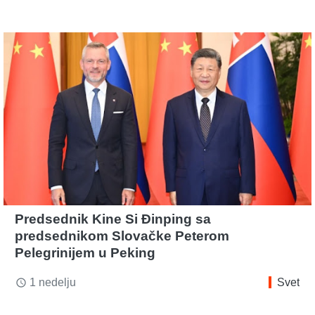
Predsednik Kine Si Đinping sa
predsednikom Slovačke Peterom
Pelegrinijem u Peking
1 nedelju
Svet
access_time