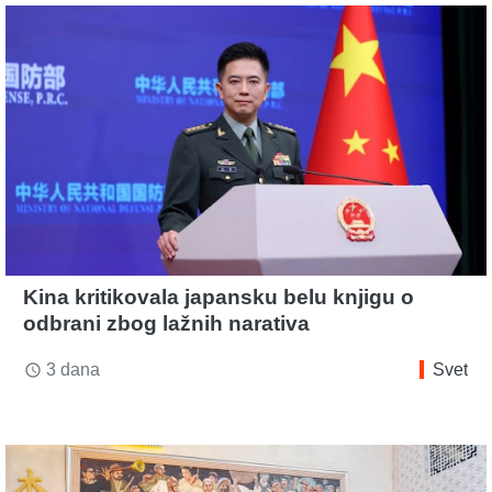
Kina kritikovala japansku belu knjigu o
odbrani zbog lažnih narativa
3 dana
Svet
access_time