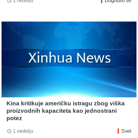
1 nedelju
Dogodilo se
access_time
Kina kritikuje američku istragu zbog viška
proizvodnih kapaciteta kao jednostrani
potez
1 nedelju
Svet
access_time