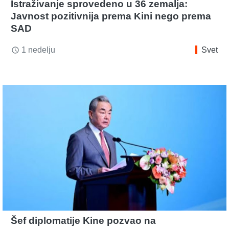
Istraživanje sprovedeno u 36 zemalja:
Javnost pozitivnija prema Kini nego prema
SAD
1 nedelju
Svet
access_time
Šef diplomatije Kine pozvao na