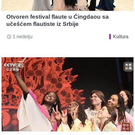
Otvoren festival flaute u Ćingdaou sa
učešćem flautiste iz Srbije
1 nedelju
Kultura
access_time