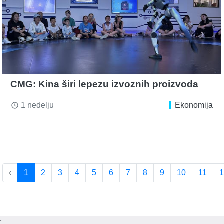
CMG: Kina širi lepezu izvoznih proizvoda
1 nedelju
Ekonomija
access_time
‹
1
2
3
4
5
6
7
8
9
10
11
1
;