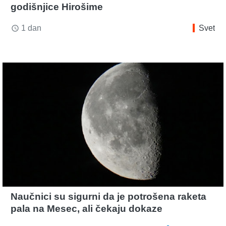
godišnjice Hirošime
1 dan
Svet
access_time
Naučnici su sigurni da je potrošena raketa
pala na Mesec, ali čekaju dokaze