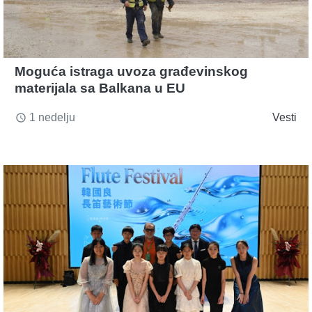
Moguća istraga uvoza građevinskog
materijala sa Balkana u EU
1 nedelju
Vesti
access_time