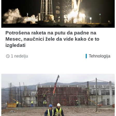
Potrošena raketa na putu da padne na
Mesec, naučnici žele da vide kako će to
izgledati
1 nedelju
Tehnologija
access_time