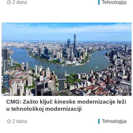
2 dana
Tehnologija
access_time
CMG: Zašto ključ kineske modernizacije leži
u tehnološkoj modernizaciji
2 dana
Tehnologija
access_time