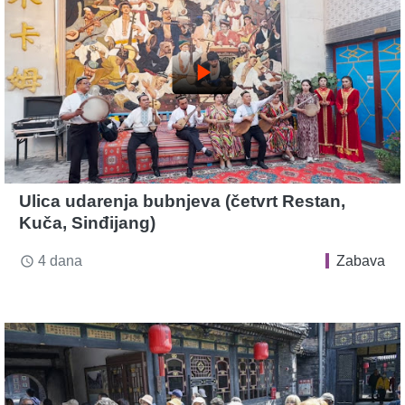
play_arrow
Ulica udarenja bubnjeva (četvrt Restan,
Kuča, Sinđijang)
4 dana
Zabava
access_time