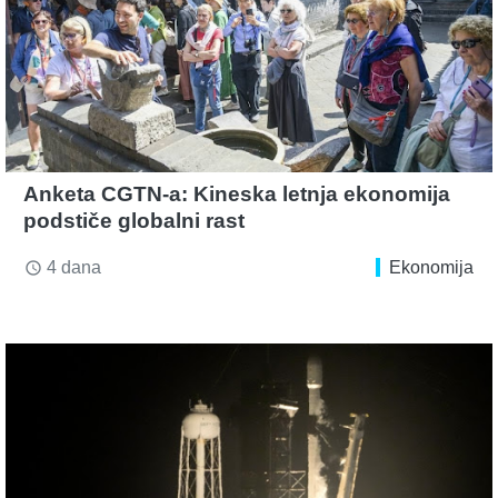
Anketa CGTN-a: Kineska letnja ekonomija
podstiče globalni rast
4 dana
Ekonomija
access_time