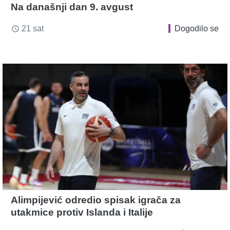
Na današnji dan 9. avgust
21 sat
Dogodilo se
access_time
Alimpijević odredio spisak igrača za
utakmice protiv Islanda i Italije