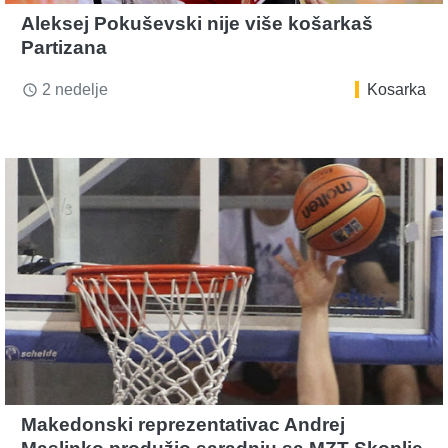
Aleksej Pokuševski nije više košarkaš
Partizana
2 nedelje
Kosarka
access_time
Makedonski reprezentativac Andrej