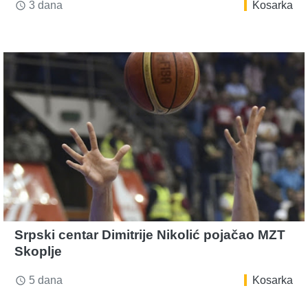
3 dana
Kosarka
access_time
Srpski centar Dimitrije Nikolić pojačao MZT
Skoplje
5 dana
Kosarka
access_time