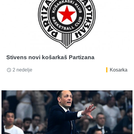
Stivens novi košarkaš Partizana
2 nedelje
Kosarka
access_time