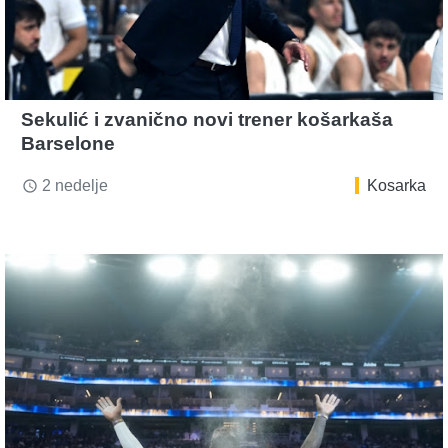
Sekulić i zvanično novi trener košarkaša
Barselone
2 nedelje
Kosarka
access_time