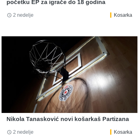
početku EP za igrače do 18 godina
2 nedelje
Kosarka
access_time
Nikola Tanasković novi košarkaš Partizana
2 nedelje
Kosarka
access_time