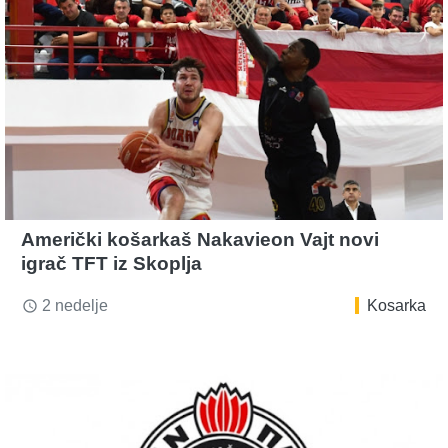
Američki košarkaš Nakavieon Vajt novi
igrač TFT iz Skoplja
2 nedelje
Kosarka
access_time