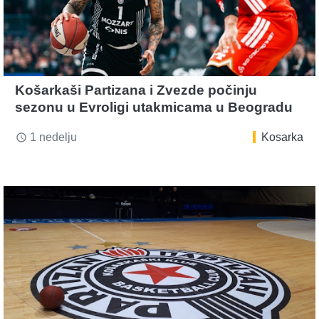
Košarkaši Partizana i Zvezde počinju
sezonu u Evroligi utakmicama u Beogradu
1 nedelju
Kosarka
access_time