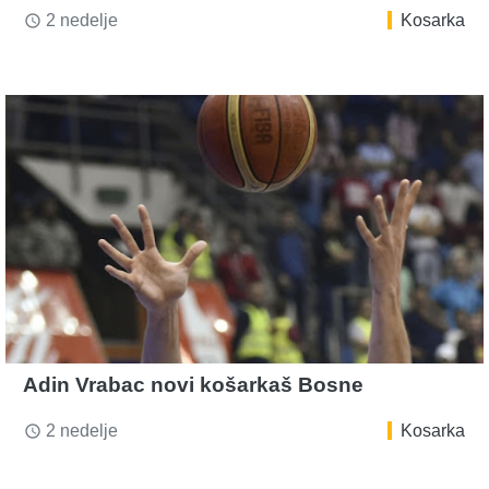
2 nedelje
Kosarka
access_time
Adin Vrabac novi košarkaš Bosne
2 nedelje
Kosarka
access_time