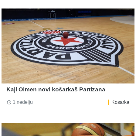
Kajl Olmen novi košarkaš Partizana
1 nedelju
Kosarka
access_time