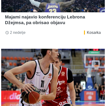
Majami najavio konferenciju Lebrona
Džejmsa, pa obrisao objavu
2 nedelje
Kosarka
access_time