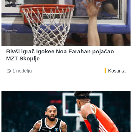
Bivši igrač Igokee Noa Farahan pojačao
MZT Skoplje
1 nedelju
Kosarka
access_time