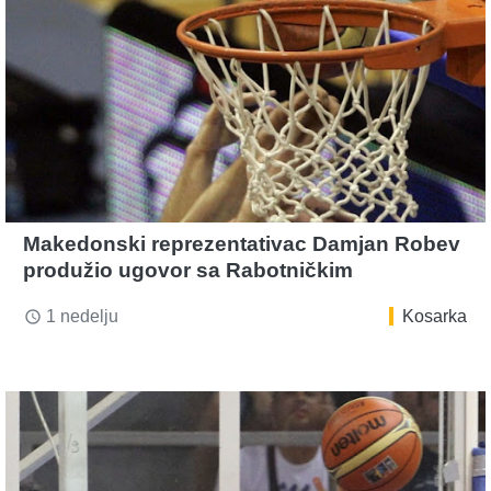
Makedonski reprezentativac Damjan Robev
produžio ugovor sa Rabotničkim
1 nedelju
Kosarka
access_time