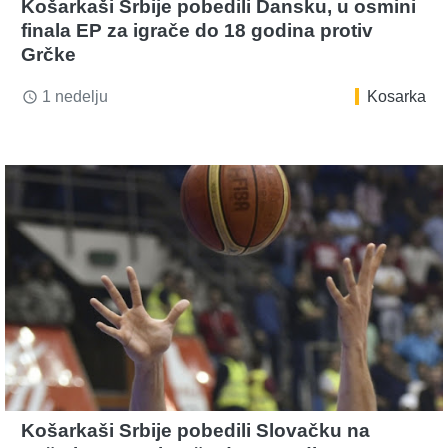
Košarkaši Srbije pobedili Dansku, u osmini
finala EP za igrače do 18 godina protiv
Grčke
1 nedelju
Kosarka
access_time
Košarkaši Srbije pobedili Slovačku na