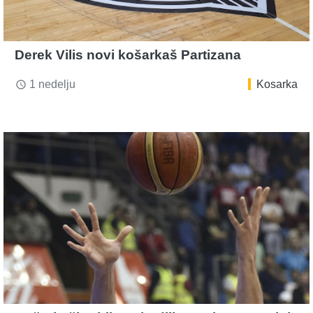
Derek Vilis novi košarkaš Partizana
1 nedelju
Kosarka
access_time