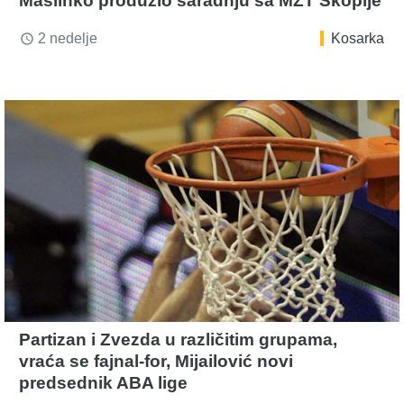
Maslinko produžio saradnju sa MZT Skoplje
2 nedelje
Kosarka
access_time
Partizan i Zvezda u različitim grupama,
vraća se fajnal-for, Mijailović novi
predsednik ABA lige