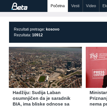
Početna
Vesti
Video
Ek
Rezultati pretrage:
kosovo
Rezultata:
10912
Hadžiju: Sudija Laban
Minista
osumnjičen da je saradnik
Priznan
BIA, ima bliske odnose sa
nema pr