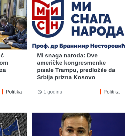
ić
Mi snaga naroda: Dve
kom
američke kongresmenke
za
pisale Trampu, predložile da
Srbija prizna Kosovo
Politika
1 godinu
Politika
access_time