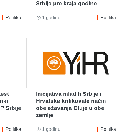
Srbije pre kraja godine
Politika
1 godinu
Politika
access_time
test
Inicijativa mladih Srbije i
nki
Hrvatske kritikovale način
P Srbije
obeležavanja Oluje u obe
zemlje
Politika
1 godinu
Politika
access_time