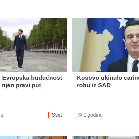
 Evropska budućnost
Kosovo ukinulo carin
e njen pravi put
robu iz SAD
nu
Svet
1 godinu
access_time