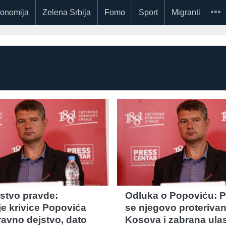
onomija
Zelena Srbija
Fomo
Sport
Migranti
rstvo pravde:
Odluka o Popoviću: P
je krivice Popovića
se njegovo proterivan
avno dejstvo, dato
Kosova i zabrana ula