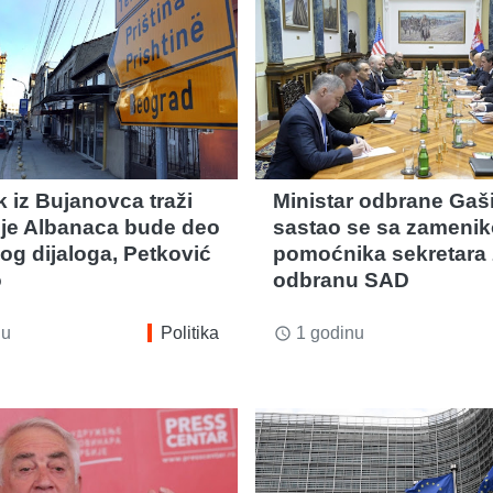
 iz Bujanovca traži
Ministar odbrane Gaš
nje Albanaca bude deo
sastao se sa zameni
og dijaloga, Petković
pomoćnika sekretara 
o
odbranu SAD
nu
Politika
1 godinu
access_time