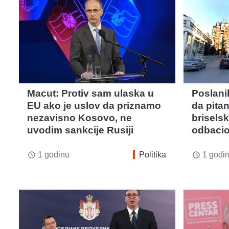
Macut: Protiv sam ulaska u
Poslanik
EU ako je uslov da priznamo
da pita
nezavisno Kosovo, ne
briselsk
uvodim sankcije Rusiji
odbaci
1 godinu
Politika
1 godi
access_time
access_time