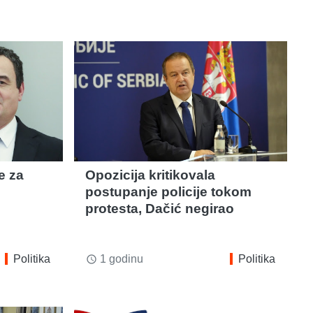
e za
Opozicija kritikovala
postupanje policije tokom
protesta, Dačić negirao
Politika
1 godinu
Politika
access_time