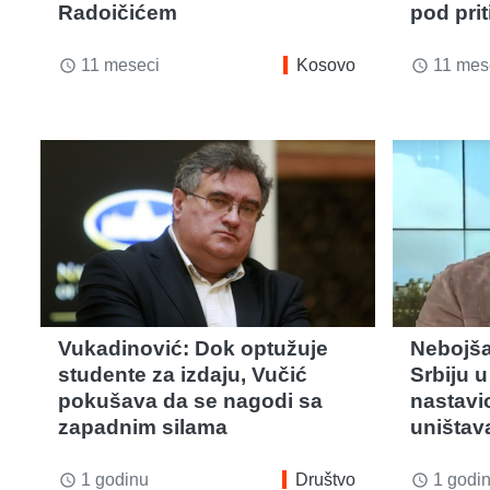
Radoičićem
pod pri
11 meseci
Kosovo
11 mes
access_time
access_time
Vukadinović: Dok optužuje
Nebojša
studente za izdaju, Vučić
Srbiju 
pokušava da se nagodi sa
nastavio
zapadnim silama
uništav
1 godinu
Društvo
1 godi
access_time
access_time