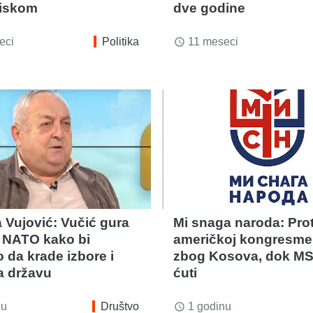
tiskom
dve godine
eci
Politika
11 meseci
access_time
 Vujović: Vučić gura
Mi snaga naroda: Pro
u NATO kako bi
američkoj kongresme
 da krade izbore i
zbog Kosova, dok MS
a državu
ćuti
nu
Društvo
1 godinu
access_time