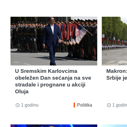
U Sremskim Karlovcima
Makron:
obeležen Dan sećanja na sve
Srbije j
stradale i prognane u akciji
Oluja
1 godinu
Politika
1 godi
access_time
access_time