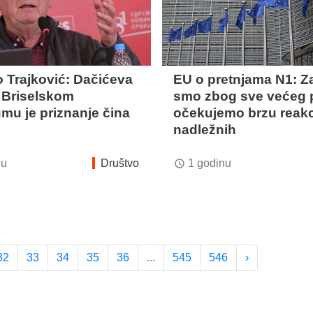
 Trajković: Dačićeva
EU o pretnjama N1: Za
o Briselskom
smo zbog sve većeg p
mu je priznanje čina
očekujemo brzu reakc
nadležnih
nu
Društvo
1 godinu
access_time
32
33
34
35
36
...
545
546
›