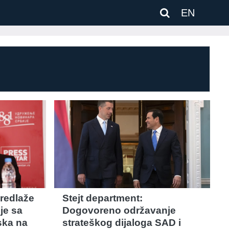
EN
redlaže
Stejt department:
je sa
Dogovoreno održavanje
ska na
strateškog dijaloga SAD i