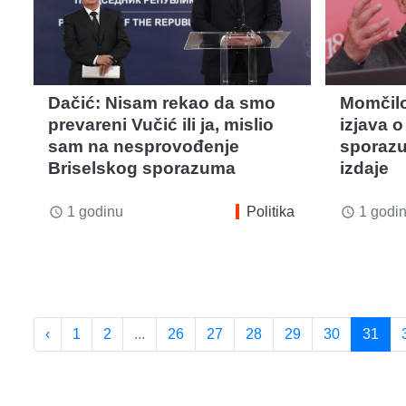
Dačić: Nisam rekao da smo
Momčilo
prevareni Vučić ili ja, mislio
izjava 
sam na nesprovođenje
sporazu
Briselskog sporazuma
izdaje
1 godinu
Politika
1 godi
access_time
access_time
‹
1
2
...
26
27
28
29
30
31