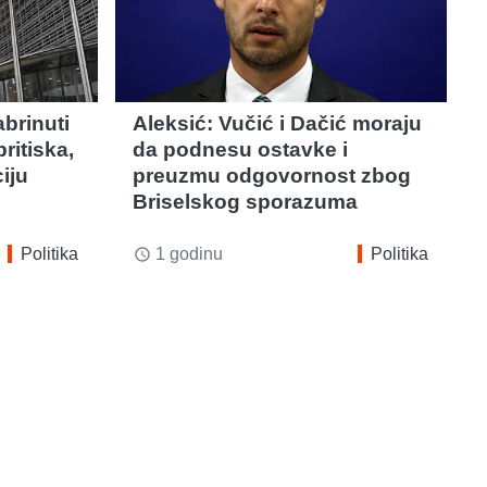
brinuti
Aleksić: Vučić i Dačić moraju
ritiska,
da podnesu ostavke i
iju
preuzmu odgovornost zbog
Briselskog sporazuma
Politika
1 godinu
Politika
access_time