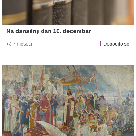
Na današnji dan 10. decembar
7 meseci
Dogodilo se
access_time