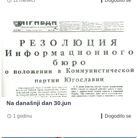
11 meseci
Dogodilo se
access_time
Na današnji dan 30.jun
1 godinu
Dogodilo se
access_time