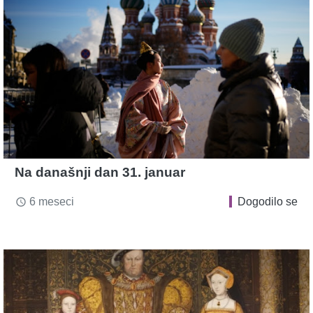
Na današnji dan 31. januar
6 meseci
Dogodilo se
access_time