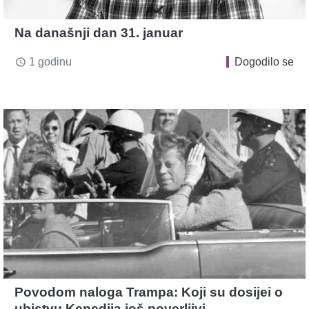
Na današnji dan 31. januar
1 godinu
Dogodilo se
access_time
Povodom naloga Trampa: Koji su dosijei o
ubistvu Kenedija još poverljivi