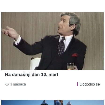
Na današnji dan 10. mart
4 meseca
Dogodilo se
access_time