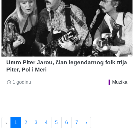
Umro Piter Jarou, član legendarnog folk trija
Piter, Pol i Meri
1 godinu
Muzika
access_time
‹
1
2
3
4
5
6
7
›