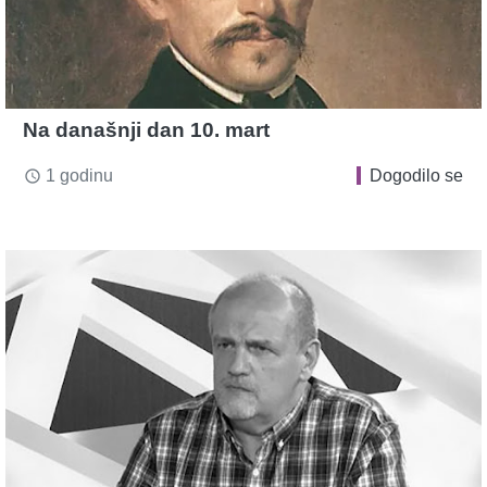
Na današnji dan 10. mart
1 godinu
Dogodilo se
access_time