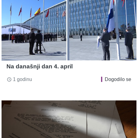
Na današnji dan 4. april
1 godinu
Dogodilo se
access_time