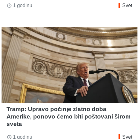
1 godinu
Svet
access_time
Tramp: Upravo počinje zlatno doba
Amerike, ponovo ćemo biti poštovani širom
sveta
1 godinu
Svet
access_time