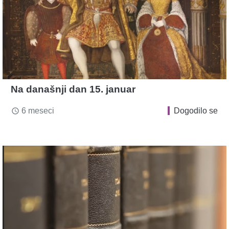
Na današnji dan 15. januar
6 meseci
Dogodilo se
access_time