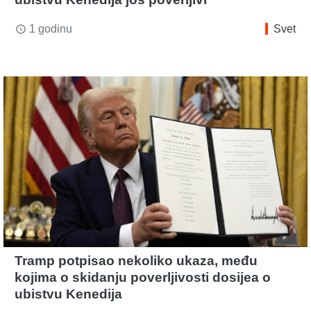
1 godinu
Svet
access_time
Tramp potpisao nekoliko ukaza, među
kojima o skidanju poverljivosti dosijea o
ubistvu Kenedija