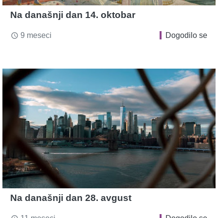
Na današnji dan 14. oktobar
9 meseci
Dogodilo se
access_time
Na današnji dan 28. avgust