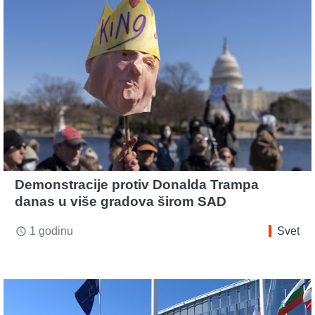
Demonstracije protiv Donalda Trampa
danas u više gradova širom SAD
1 godinu
Svet
access_time