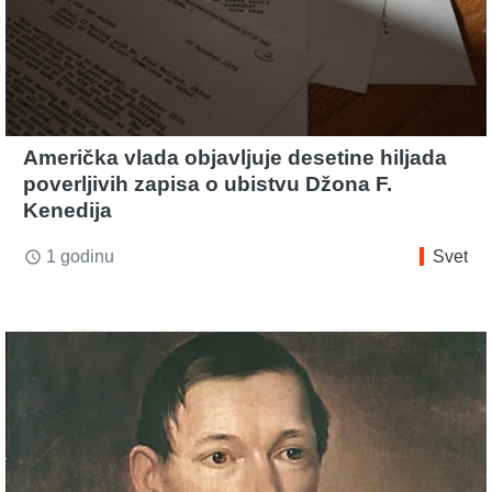
Američka vlada objavljuje desetine hiljada
poverljivih zapisa o ubistvu Džona F.
Kenedija
1 godinu
Svet
access_time