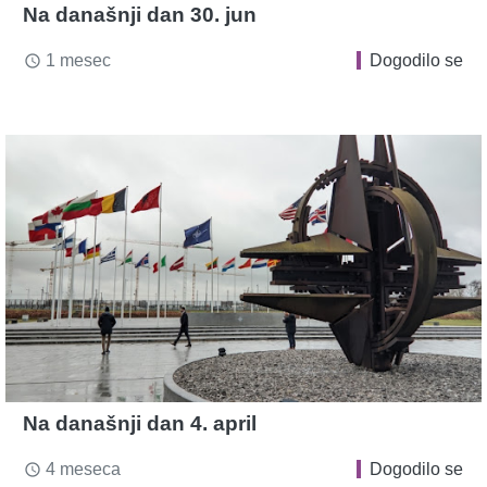
Na današnji dan 30. jun
1 mesec
Dogodilo se
access_time
Na današnji dan 4. april
4 meseca
Dogodilo se
access_time