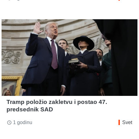
Tramp položio zakletvu i postao 47.
predsednik SAD
1 godinu
Svet
access_time