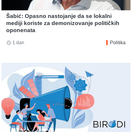
Šabić: Opasno nastojanje da se lokalni
mediji koriste za demonizovanje političkih
oponenata
1 dan
Politika
access_time