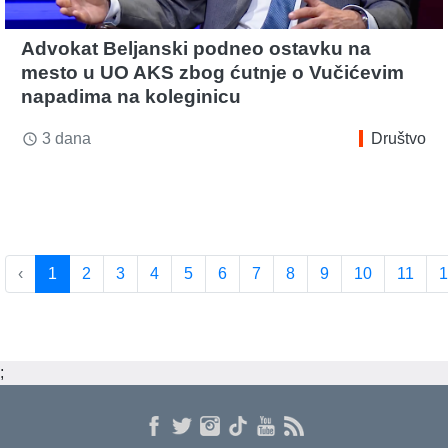
Advokat Beljanski podneo ostavku na
mesto u UO AKS zbog ćutnje o Vučićevim
napadima na koleginicu
3 dana
Društvo
access_time
‹
1
2
3
4
5
6
7
8
9
10
11
1
;