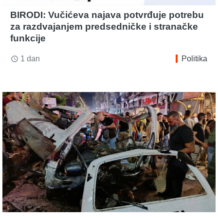
BIRODI: Vučićeva najava potvrđuje potrebu
za razdvajanjem predsedničke i stranačke
funkcije
1 dan
Politika
access_time