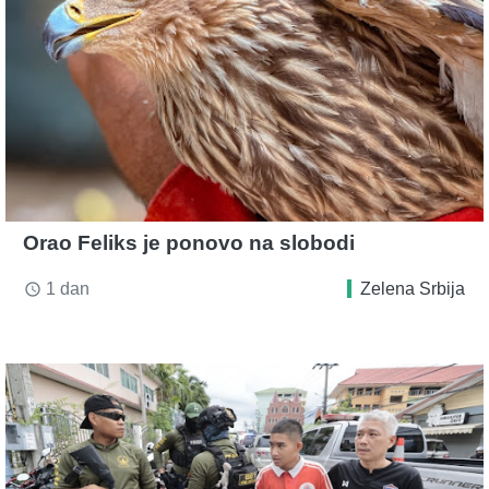
Orao Feliks je ponovo na slobodi
1 dan
Zelena Srbija
access_time