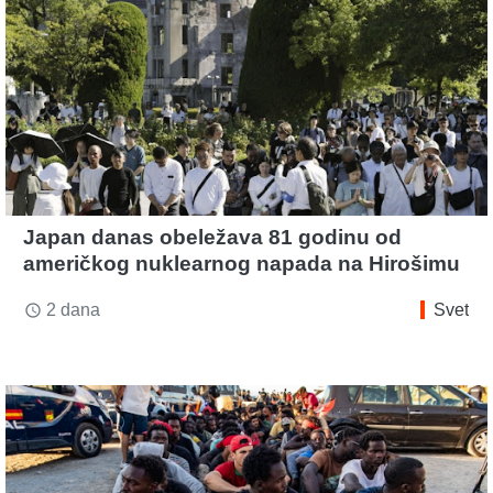
Japan danas obeležava 81 godinu od
američkog nuklearnog napada na Hirošimu
2 dana
Svet
access_time