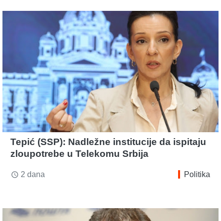
Tepić (SSP): Nadležne institucije da ispitaju
zloupotrebe u Telekomu Srbija
2 dana
Politika
access_time