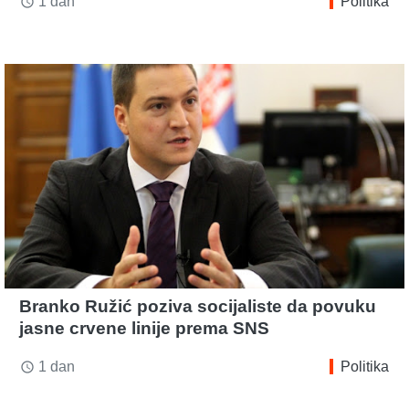
1 dan
Politika
access_time
Branko Ružić poziva socijaliste da povuku
jasne crvene linije prema SNS
1 dan
Politika
access_time