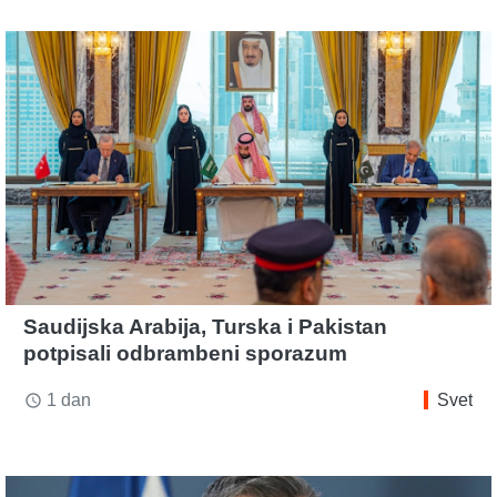
Saudijska Arabija, Turska i Pakistan
potpisali odbrambeni sporazum
1 dan
Svet
access_time