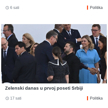
6 sati
Politika
access_time
Zelenski danas u prvoj poseti Srbiji
17 sati
Politika
access_time