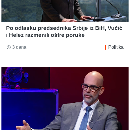
Po odlasku predsednika Srbije iz BiH, Vučić
i Helez razmenili oštre poruke
3 dana
Politika
access_time