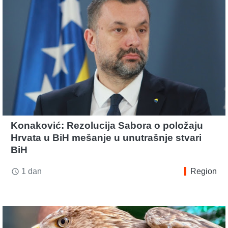
Konaković: Rezolucija Sabora o položaju
Hrvata u BiH mešanje u unutrašnje stvari
BiH
1 dan
Region
access_time