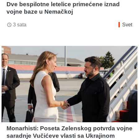
Dve bespilotne letelice primećene iznad
vojne baze u Nemačkoj
3 sata
Svet
access_time
Monarhisti: Poseta Zelenskog potvrda vojne
saradnje Vučićeve vlasti sa Ukrajinom