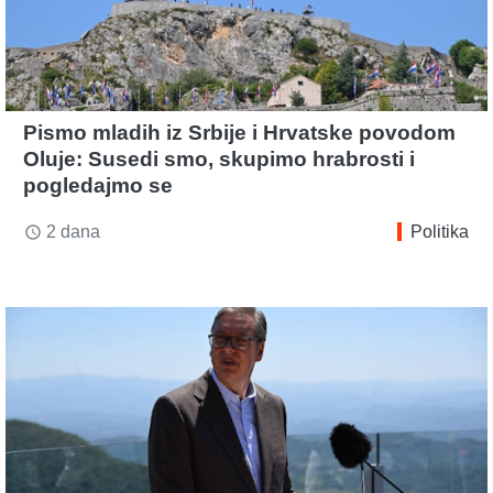
Pismo mladih iz Srbije i Hrvatske povodom
Oluje: Susedi smo, skupimo hrabrosti i
pogledajmo se
2 dana
Politika
access_time