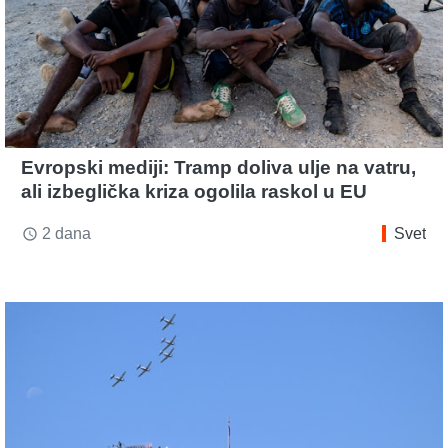
Evropski mediji: Tramp doliva ulje na vatru,
ali izbeglička kriza ogolila raskol u EU
2 dana
Svet
access_time