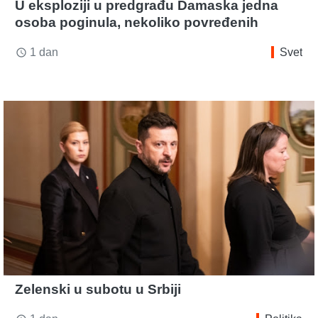
U eksploziji u predgrađu Damaska jedna
osoba poginula, nekoliko povređenih
1 dan
Svet
access_time
Zelenski u subotu u Srbiji