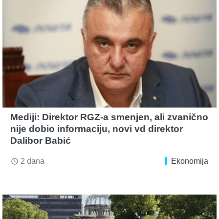
Mediji: Direktor RGZ-a smenjen, ali zvanično
nije dobio informaciju, novi vd direktor
Dalibor Babić
2 dana
Ekonomija
access_time