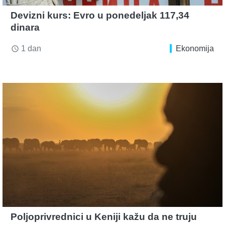
Devizni kurs: Evro u ponedeljak 117,34
dinara
1 dan
Ekonomija
access_time
Poljoprivrednici u Keniji kažu da ne truju