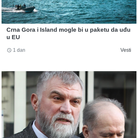
Crna Gora i Island mogle bi u paketu da uđu
u EU
1 dan
Vesti
access_time