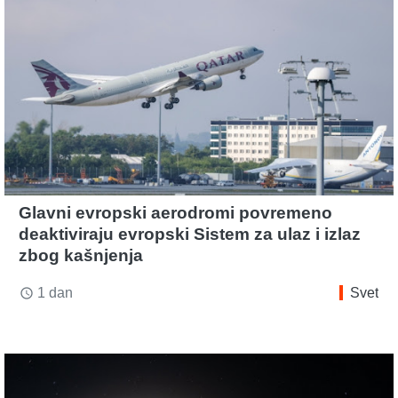
Glavni evropski aerodromi povremeno
deaktiviraju evropski Sistem za ulaz i izlaz
zbog kašnjenja
1 dan
Svet
access_time