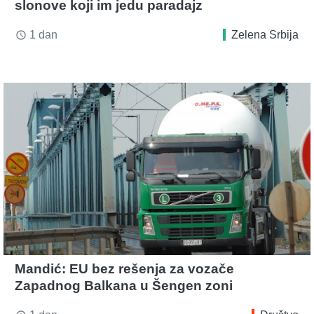
slonove koji im jedu paradajz
1 dan
Zelena Srbija
access_time
Mandić: EU bez rešenja za vozače
Zapadnog Balkana u Šengen zoni