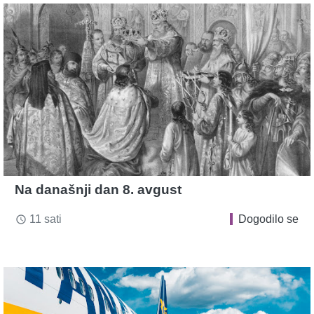
Na današnji dan 8. avgust
11 sati
Dogodilo se
access_time