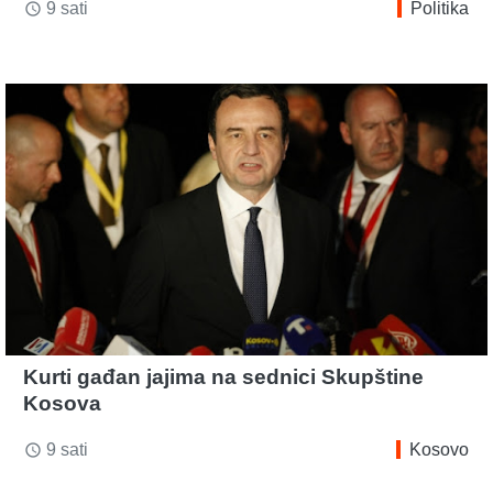
9 sati
Politika
access_time
Kurti gađan jajima na sednici Skupštine
Kosova
9 sati
Kosovo
access_time