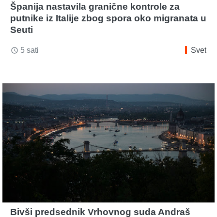
Španija nastavila granične kontrole za
putnike iz Italije zbog spora oko migranata u
Seuti
5 sati
Svet
access_time
Bivši predsednik Vrhovnog suda Andraš