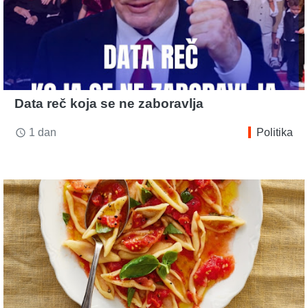
Data reč koja se ne zaboravlja
1 dan
Politika
access_time