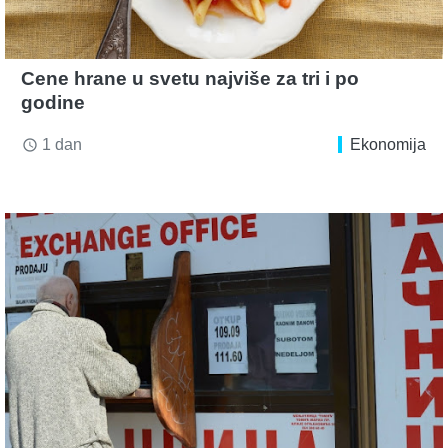
Cene hrane u svetu najviše za tri i po
godine
1 dan
Ekonomija
access_time