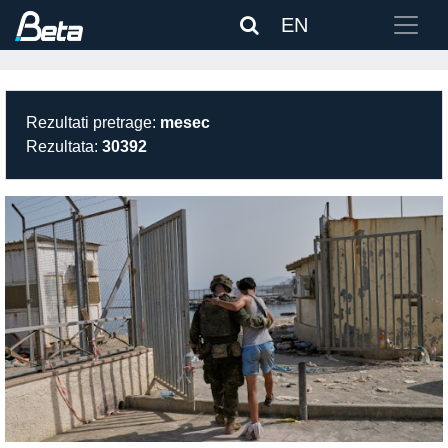
EN
Rezultati pretrage:
mesec
Rezultata:
30392