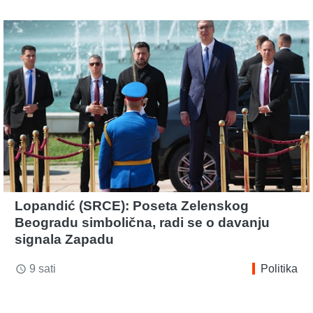
Lopandić (SRCE): Poseta Zelenskog
Beogradu simbolična, radi se o davanju
signala Zapadu
9 sati
Politika
access_time