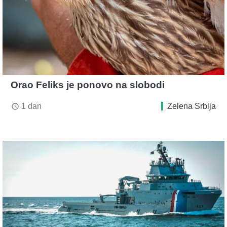
Orao Feliks je ponovo na slobodi
1 dan
Zelena Srbija
access_time