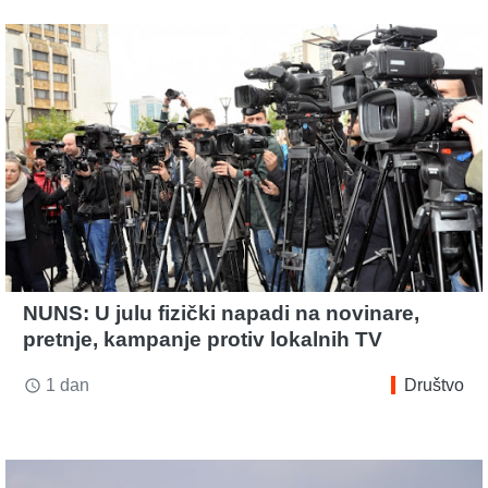
NUNS: U julu fizički napadi na novinare,
pretnje, kampanje protiv lokalnih TV
1 dan
Društvo
access_time