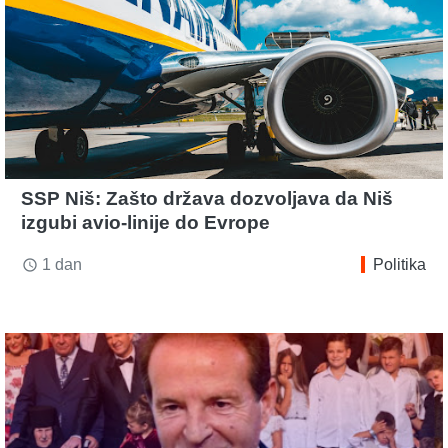
SSP Niš: Zašto država dozvoljava da Niš
izgubi avio-linije do Evrope
1 dan
Politika
access_time