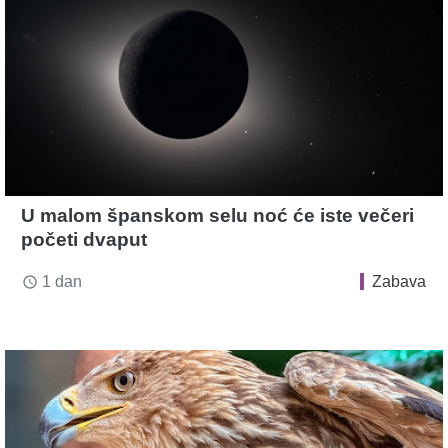
U malom španskom selu noć će iste večeri
početi dvaput
1 dan
Zabava
access_time