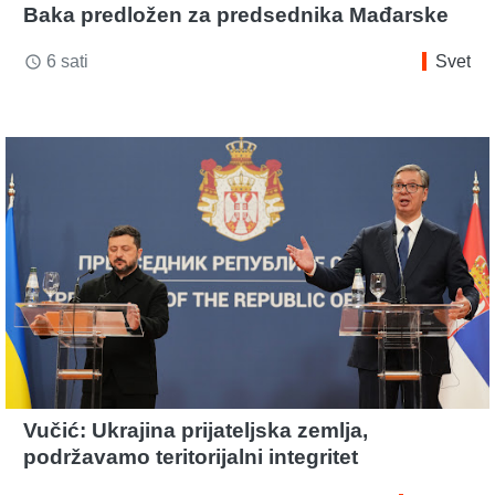
Baka predložen za predsednika Mađarske
6 sati
Svet
access_time
Vučić: Ukrajina prijateljska zemlja,
podržavamo teritorijalni integritet