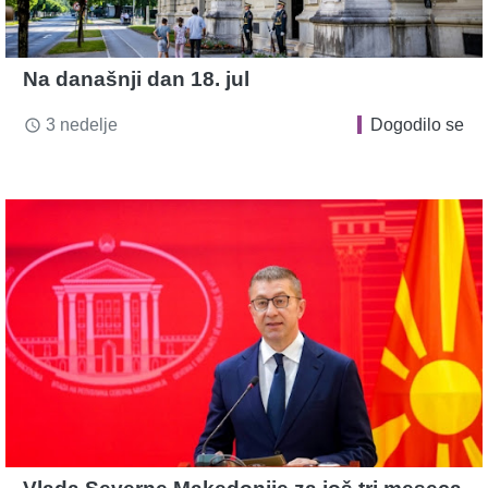
Na današnji dan 18. jul
3 nedelje
Dogodilo se
access_time