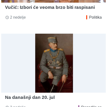
Vučić: Izbori će veoma brzo biti raspisani
2 nedelje
Politika
access_time
Na današnji dan 20. jul