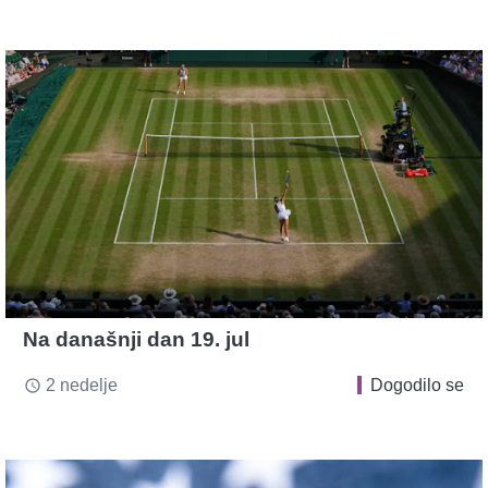
Na današnji dan 19. jul
2 nedelje
Dogodilo se
access_time