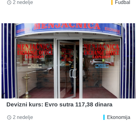
2 nedelje
Fudbal
access_time
Devizni kurs: Evro sutra 117,38 dinara
2 nedelje
Ekonomija
access_time