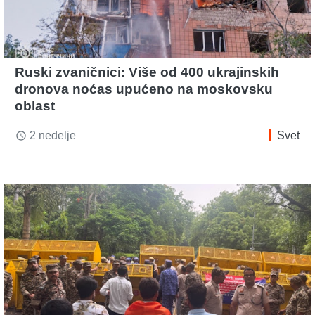
Ruski zvaničnici: Više od 400 ukrajinskih
dronova noćas upućeno na moskovsku
oblast
2 nedelje
Svet
access_time