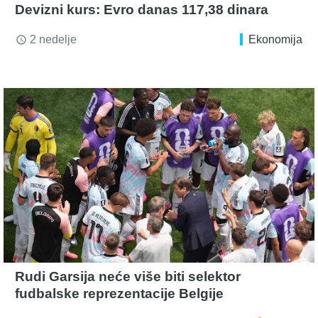
Devizni kurs: Evro danas 117,38 dinara
2 nedelje
Ekonomija
access_time
Rudi Garsija neće više biti selektor
fudbalske reprezentacije Belgije