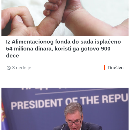
Iz Alimentacionog fonda do sada isplaćeno
54 miliona dinara, koristi ga gotovo 900
dece
3 nedelje
Društvo
access_time