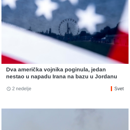
Dva američka vojnika poginula, jedan
nestao u napadu Irana na bazu u Jordanu
2 nedelje
Svet
access_time