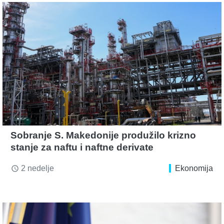
Sobranje S. Makedonije produžilo krizno
stanje za naftu i naftne derivate
2 nedelje
Ekonomija
access_time