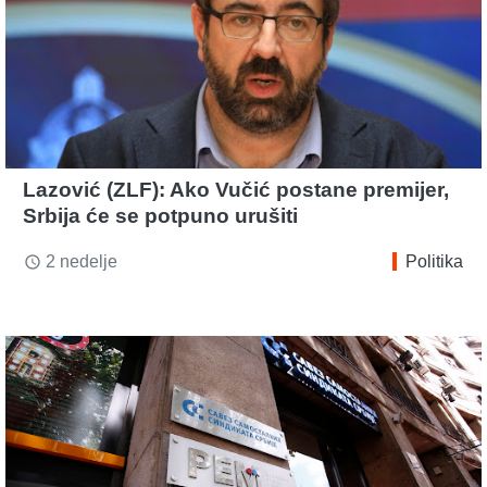
Lazović (ZLF): Ako Vučić postane premijer,
Srbija će se potpuno urušiti
2 nedelje
Politika
access_time