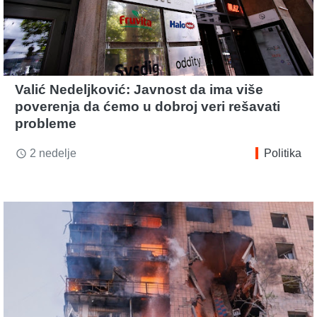
Valić Nedeljković: Javnost da ima više
poverenja da ćemo u dobroj veri rešavati
probleme
2 nedelje
Politika
access_time