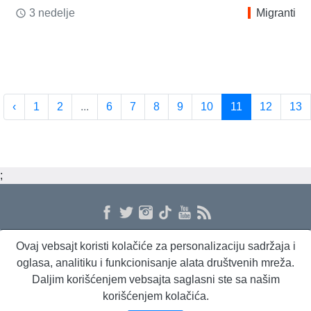
3 nedelje
Migranti
access_time
‹
1
2
...
6
7
8
9
10
11
12
13
;
Ovaj vebsajt koristi kolačiće za personalizaciju sadržaja i
O nama
Proizvodi i usluge
Politika privatnosti
Kontakt
RSS
oglasa, analitiku i funkcionisanje alata društvenih mreža.
Daljim korišćenjem vebsajta saglasni ste sa našim
korišćenjem kolačića.
Beta Briefing
Dnevni evropski servis
Radio Sto plus