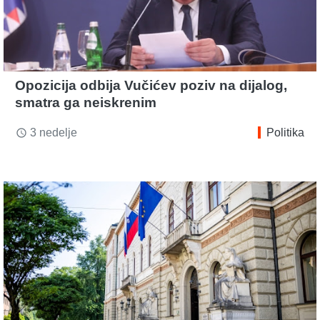
Opozicija odbija Vučićev poziv na dijalog,
smatra ga neiskrenim
3 nedelje
Politika
access_time