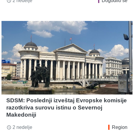
2 nedelje
Dogodilo se
access_time
SDSM: Poslednji izveštaj Evropske komisije
razotkriva surovu istinu o Severnoj
Makedoniji
2 nedelje
Region
access_time