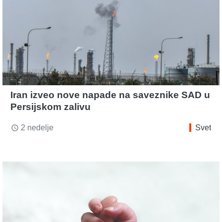
Iran izveo nove napade na saveznike SAD u
Persijskom zalivu
2 nedelje
Svet
access_time