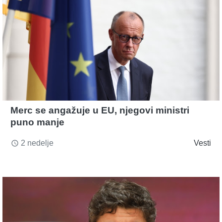
Merc se angažuje u EU, njegovi ministri
puno manje
2 nedelje
Vesti
access_time