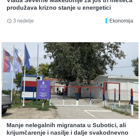
Vlada Severne Makedonije za još tri meseca
produžava krizno stanje u energetici
3 nedelje
Ekonomija
access_time
Manje nelegalnih migranata u Subotici, ali
krijumčarenje i nasilje i dalje svakodnevno