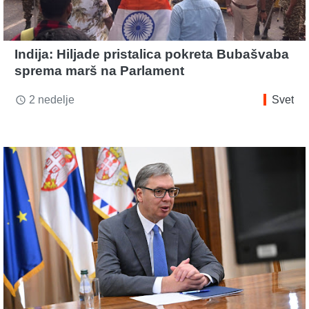
Indija: Hiljade pristalica pokreta Bubašvaba
sprema marš na Parlament
2 nedelje
Svet
access_time