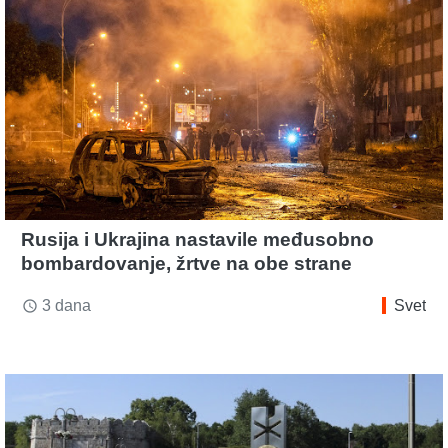
Rusija i Ukrajina nastavile međusobno
bombardovanje, žrtve na obe strane
3 dana
Svet
access_time