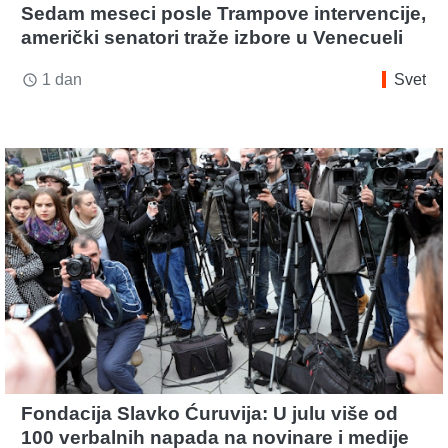
Sedam meseci posle Trampove intervencije,
američki senatori traže izbore u Venecueli
1 dan
Svet
access_time
Fondacija Slavko Ćuruvija: U julu više od
100 verbalnih napada na novinare i medije