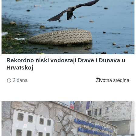
Rekordno niski vodostaji Drave i Dunava u
Hrvatskoj
2 dana
Životna sredina
access_time