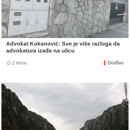
Advokat Kokanović: Sve je više razloga da
advokatura izađe na ulicu
2 dana
Društvo
access_time