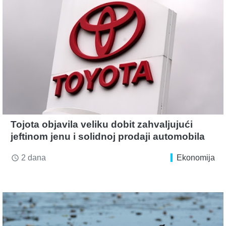
Tojota objavila veliku dobit zahvaljujući
jeftinom jenu i solidnoj prodaji automobila
2 dana
Ekonomija
access_time