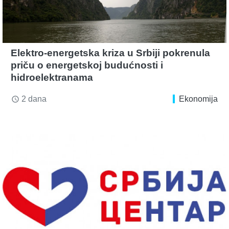
Elektro-energetska kriza u Srbiji pokrenula
priču o energetskoj budućnosti i
hidroelektranama
2 dana
Ekonomija
access_time