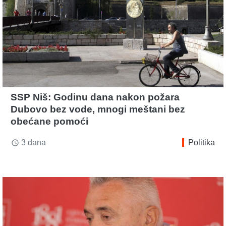
SSP Niš: Godinu dana nakon požara
Dubovo bez vode, mnogi meštani bez
obećane pomoći
3 dana
Politika
access_time