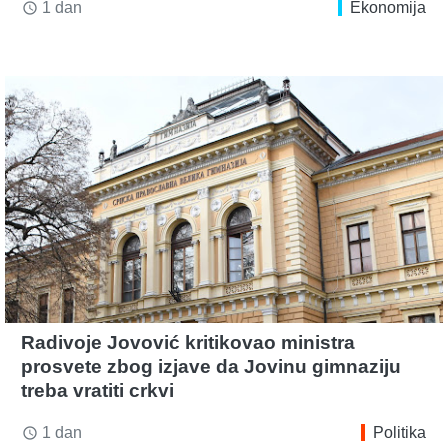
1 dan
Ekonomija
access_time
Radivoje Jovović kritikovao ministra
prosvete zbog izjave da Jovinu gimnaziju
treba vratiti crkvi
1 dan
Politika
access_time