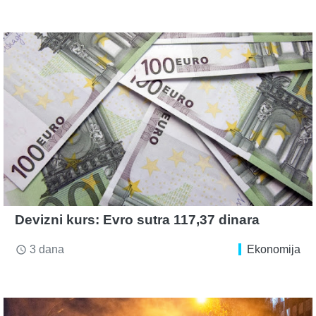
Devizni kurs: Evro sutra 117,37 dinara
3 dana
Ekonomija
access_time