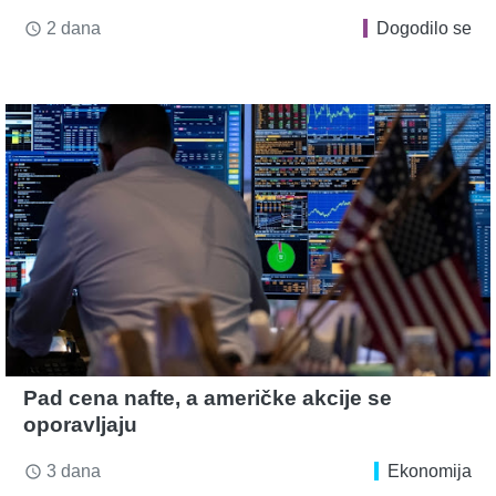
2 dana
Dogodilo se
access_time
Pad cena nafte, a američke akcije se
oporavljaju
3 dana
Ekonomija
access_time