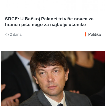
SRCE: U Bačkoj Palanci tri više novca za
hranu i piće nego za najbolje učenike
2 dana
Politika
access_time