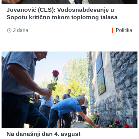
Jovanović (CLS): Vodosnabdevanje u
Sopotu kritično tokom toplotnog talasa
2 dana
Politika
access_time
Na današnji dan 4. avgust