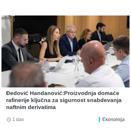
Đedović Handanović:Proizvodnja domaće
rafinerije ključna za sigurnost snabdevanja
naftnim derivatima
1 dan
Ekonomija
access_time