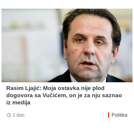
Rasim Ljajić: Moja ostavka nije plod
dogovora sa Vučićem, on je za nju saznao
iz medija
1 dan
Politika
access_time