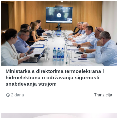
Ministarka s direktorima termoelektrana i
hidroelektrana o održavanju sigurnosti
snabdevanja strujom
2 dana
Tranzicija
access_time