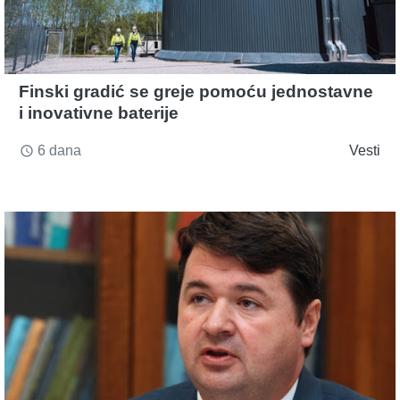
Finski gradić se greje pomoću jednostavne
i inovativne baterije
6 dana
Vesti
access_time