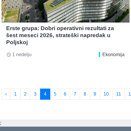
Erste grupa: Dobri operativni rezultati za
šest meseci 2026, strateški napredak u
Poljskoj
1 nedelju
Ekonomija
access_time
‹
1
2
3
4
5
6
7
8
9
10
11
1
;