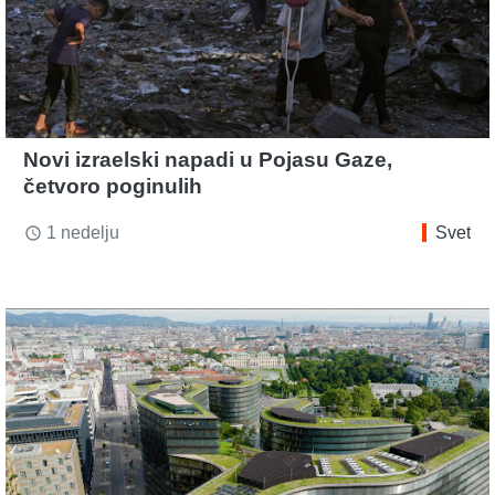
Novi izraelski napadi u Pojasu Gaze,
četvoro poginulih
1 nedelju
Svet
access_time