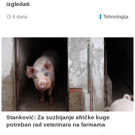
izgledati
6 dana
Tehnologija
access_time
Stanković: Za suzbijanje afričke kuge
potreban rad veterinara na farmama