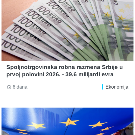
Spoljnotrgovinska robna razmena Srbije u
prvoj polovini 2026. - 39,6 milijardi evra
6 dana
Ekonomija
access_time