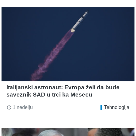
Italijanski astronaut: Evropa želi da bude
saveznik SAD u trci ka Mesecu
1 nedelju
Tehnologija
access_time