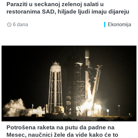
Paraziti u seckanoj zelenoj salati u
restoranima SAD, hiljade ljudi imaju dijareju
6 dana
Ekonomija
access_time
Potrošena raketa na putu da padne na
Mesec, naučnici žele da vide kako će to