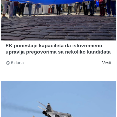
EK ponestaje kapaciteta da istovremeno
upravlja pregovorima sa nekoliko kandidata
6 dana
Vesti
access_time