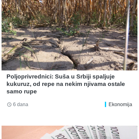
Poljoprivrednici: Suša u Srbiji spaljuje
kukuruz, od repe na nekim njivama ostale
samo rupe
6 dana
Ekonomija
access_time