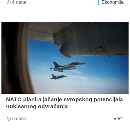
6 dana
Ekonomija
access_time
NATO planira jačanje evropskog potencijala
nuklearnog odvraćanja
6 dana
Vesti
access_time