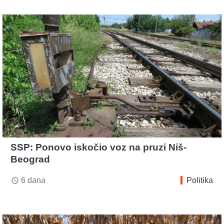
SSP: Ponovo iskočio voz na pruzi Niš-
Beograd
6 dana
Politika
access_time