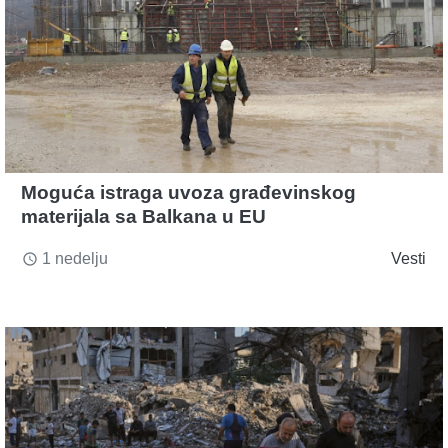
Moguća istraga uvoza građevinskog
materijala sa Balkana u EU
1 nedelju
Vesti
access_time