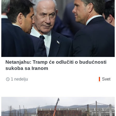
Netanjahu: Tramp će odlučiti o budućnosti
sukoba sa Iranom
1 nedelju
Svet
access_time