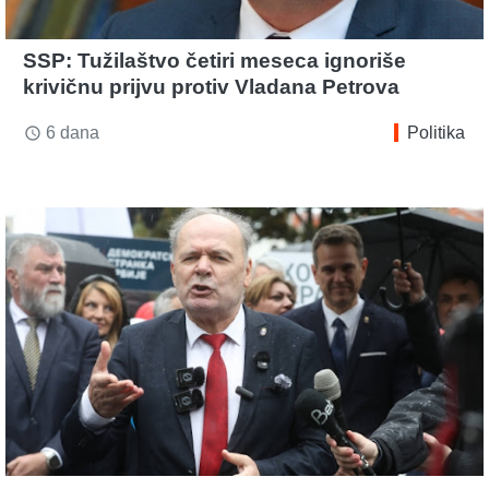
SSP: Tužilaštvo četiri meseca ignoriše
krivičnu prijvu protiv Vladana Petrova
6 dana
Politika
access_time