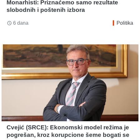
Monarhisti: Priznaćemo samo rezultate
slobodnih i poštenih izbora
6 dana
Politika
access_time
Cvejić (SRCE): Ekonomski model režima je
pogrešan, kroz korupcione šeme bogati se