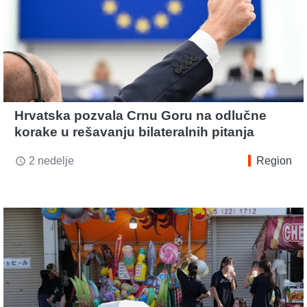
Hrvatska pozvala Crnu Goru na odlučne
korake u rešavanju bilateralnih pitanja
2 nedelje
Region
access_time