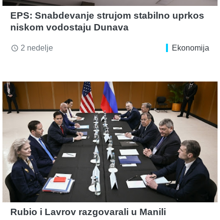
EPS: Snabdevanje strujom stabilno uprkos
niskom vodostaju Dunava
2 nedelje
Ekonomija
access_time
Rubio i Lavrov razgovarali u Manili