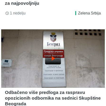
za najpovoljniju
1 nedelju
Zelena Srbija
access_time
play_arrow
Odbačeno više predloga za raspravu
opozicionih odbornika na sednici Skupštine
Beograda