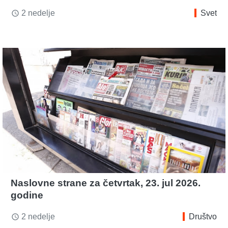
2 nedelje
Svet
access_time
Naslovne strane za četvrtak, 23. jul 2026.
godine
2 nedelje
Društvo
access_time