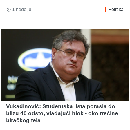
1 nedelju
Politika
access_time
Vukadinović: Studentska lista porasla do
blizu 40 odsto, vladajući blok - oko trećine
biračkog tela