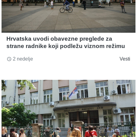
Hrvatska uvodi obavezne preglede za
strane radnike koji podležu viznom režimu
2 nedelje
Vesti
access_time