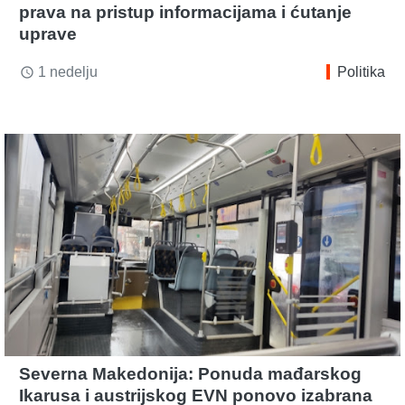
prava na pristup informacijama i ćutanje
uprave
1 nedelju
Politika
access_time
Severna Makedonija: Ponuda mađarskog
Ikarusa i austrijskog EVN ponovo izabrana