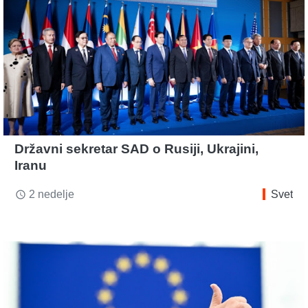
Državni sekretar SAD o Rusiji, Ukrajini,
Iranu
2 nedelje
Svet
access_time