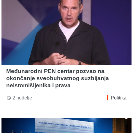
Međunarodni PEN centar pozvao na
okončanje sveobuhvatnog suzbijanja
neistomišljenika i prava
2 nedelje
Politika
access_time