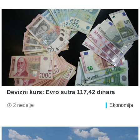
Devizni kurs: Evro sutra 117,42 dinara
2 nedelje
Ekonomija
access_time