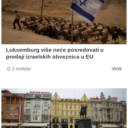
Luksemburg više neće posredovati u
prodaji izraelskih obveznica u EU
2 nedelje
Vesti
access_time