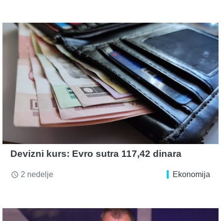
Devizni kurs: Evro sutra 117,42 dinara
2 nedelje
Ekonomija
access_time