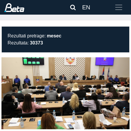
EN
Rezultati pretrage:
mesec
Rezultata:
30373