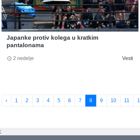
Japanke protiv kolega u kratkim
pantalonama
2 nedelje
Vesti
access_time
‹
1
2
3
4
5
6
7
8
9
10
11
1
;