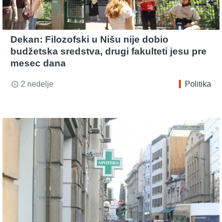
Dekan: Filozofski u Nišu nije dobio
budžetska sredstva, drugi fakulteti jesu pre
mesec dana
2 nedelje
Politika
access_time