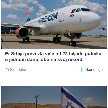
Er Srbija prevezla više od 22 hiljade putnika
u jednom danu, oborila svoj rekord
2 nedelje
Ekonomija
access_time