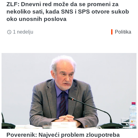
ZLF: Dnevni red može da se promeni za
nekoliko sati, kada SNS i SPS otvore sukob
oko unosnih poslova
1 nedelju
Politika
access_time
Poverenik: Najveći problem zloupotreba