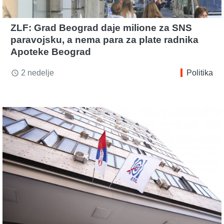
ZLF: Grad Beograd daje milione za SNS
paravojsku, a nema para za plate radnika
Apoteke Beograd
2 nedelje
Politika
access_time