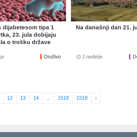
 dijabetesom tipa 1
Na današnji dan 21. ju
tka, 23. jula dobijaju
a o trošku države
je
Društvo
2 nedelje
D
access_time
12
13
14
...
1518
1519
›