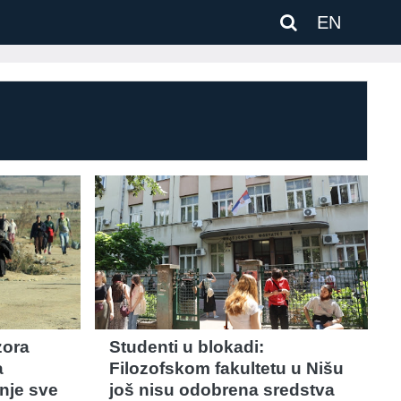
EN
zora
Studenti u blokadi:
a
Filozofskom fakultetu u Nišu
nje sve
još nisu odobrena sredstva