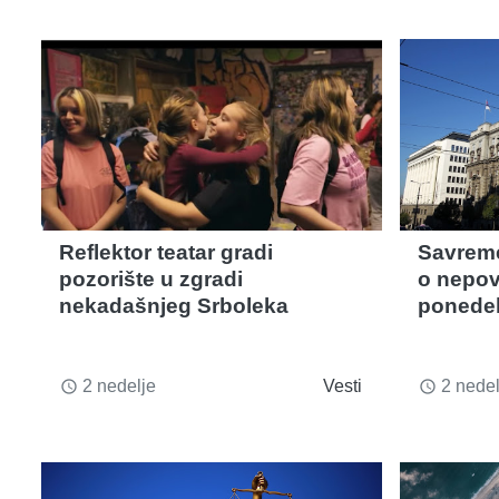
Reflektor teatar gradi
Savreme
pozorište u zgradi
o nepov
nekadašnjeg Srboleka
ponedel
2 nedelje
Vesti
2 nedel
access_time
access_time