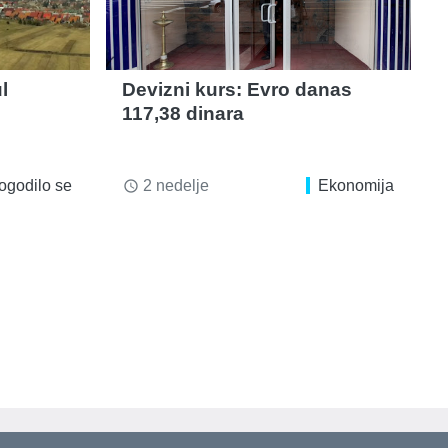
l
Devizni kurs: Evro danas
117,38 dinara
ogodilo se
2 nedelje
Ekonomija
access_time