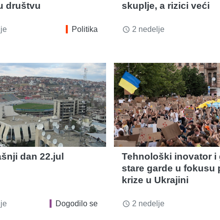
u društvu
skuplje, a rizici veći
je
Politika
2 nedelje
access_time
šnji dan 22.jul
Tehnološki inovator i
stare garde u fokusu 
krize u Ukrajini
je
Dogodilo se
2 nedelje
access_time