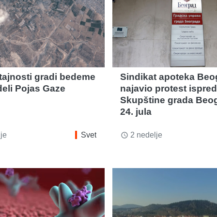
 tajnosti gradi bedeme
Sindikat apoteka Beo
deli Pojas Gaze
najavio protest ispred
Skupštine grada Beo
24. jula
je
Svet
2 nedelje
access_time