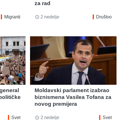
za rad
Migranti
2 nedelje
Društvo
access_time
 general
Moldavski parlament izabrao
političke
biznismena Vasilea Tofana za
novog premijera
Svet
2 nedelje
Svet
access_time