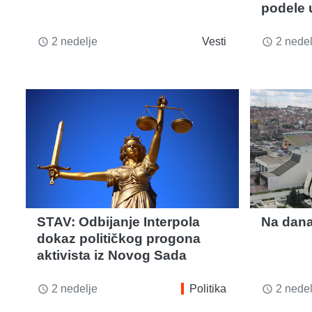
podele 
2 nedelje
Vesti
2 nedel
access_time
access_time
STAV: Odbijanje Interpola
Na dana
dokaz političkog progona
aktivista iz Novog Sada
2 nedelje
Politika
2 nedel
access_time
access_time