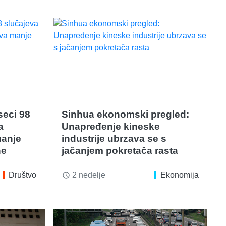
seci 98
Sinhua ekonomski pregled:
a
Unapređenje kineske
manje
industrije ubrzava se s
ne
jačanjem pokretača rasta
Društvo
2 nedelje
Ekonomija
access_time