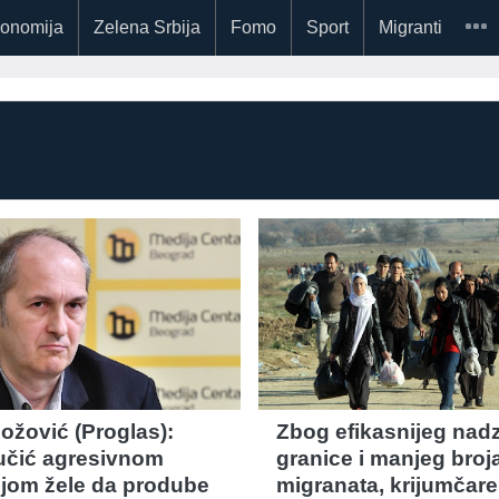
onomija
Zelena Srbija
Fomo
Sport
Migranti
ožović (Proglas):
Zbog efikasnijeg nad
učić agresivnom
granice i manjeg broj
om žele da prodube
migranata, krijumčare