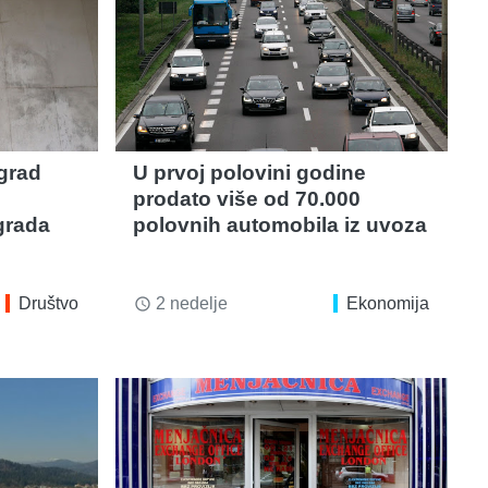
grad
U prvoj polovini godine
prodato više od 70.000
grada
polovnih automobila iz uvoza
Društvo
2 nedelje
Ekonomija
access_time