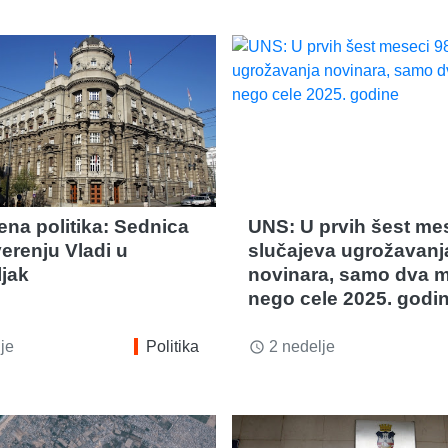
na politika: Sednica
UNS: U prvih šest me
erenju Vladi u
slučajeva ugrožavanj
jak
novinara, samo dva 
nego cele 2025. godi
je
Politika
2 nedelje
access_time