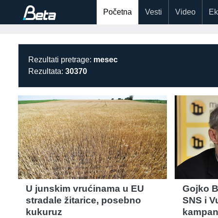
Početna
Vesti
Video
Ek
Rezultati pretrage:
mesec
Rezultata:
30370
U junskim vrućinama u EU
Gojko B
stradale žitarice, posebno
SNS i V
kukuruz
kampanj