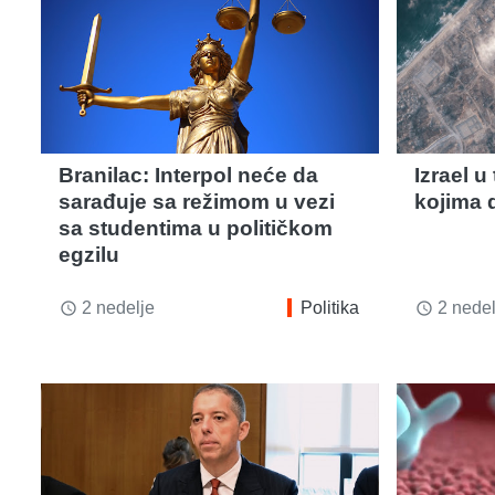
Branilac: Interpol neće da
Izrael u
sarađuje sa režimom u vezi
kojima 
sa studentima u političkom
egzilu
2 nedelje
Politika
2 nedel
access_time
access_time