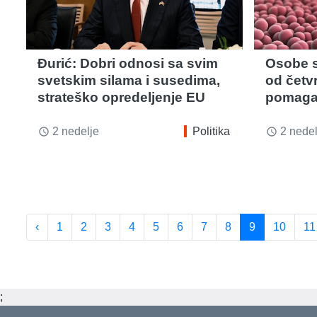
Đurić: Dobri odnosi sa svim
Osobe s
svetskim silama i susedima,
od četvr
strateško opredeljenje EU
pomagal
2 nedelje
Politika
2 nedel
access_time
access_time
‹
1
2
3
4
5
6
7
8
9
10
11
;