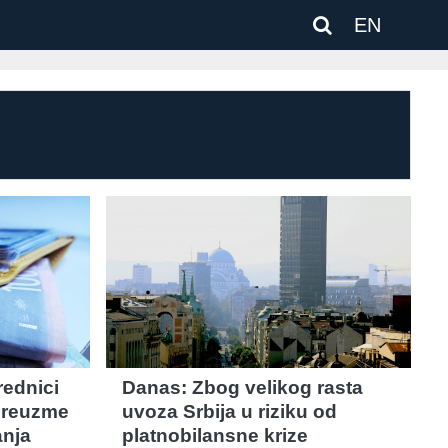
EN
rednici
Danas: Zbog velikog rasta
preuzme
uvoza Srbija u riziku od
anja
platnobilansne krize