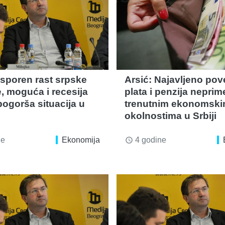
Usporen rast srpske
Arsić: Najavljeno pov
, moguća i recesija
plata i penzija nepri
pogorša situacija u
trenutnim ekonomsk
okolnostima u Srbiji
ne
Ekonomija
4 godine
access_time