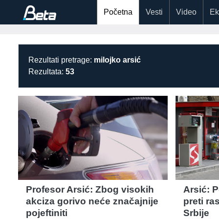
Početna
Vesti
Video
Ek
Rezultati pretrage:
milojko arsić
Rezultata:
53
Profesor Arsić: Zbog visokih
Arsić: 
akciza gorivo neće značajnije
preti ra
pojeftiniti
Srbije