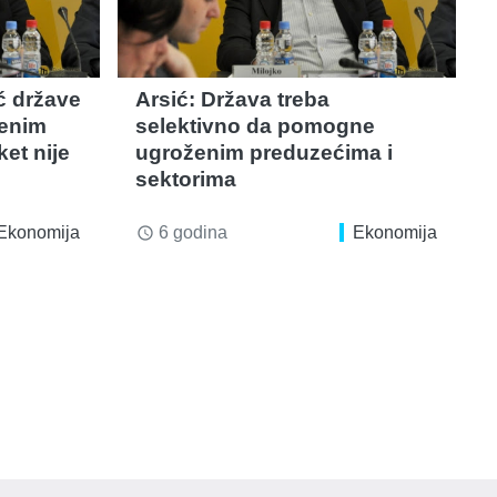
ć države
Arsić: Država treba
enim
selektivno da pomogne
et nije
ugroženim preduzećima i
sektorima
Ekonomija
6 godina
Ekonomija
access_time