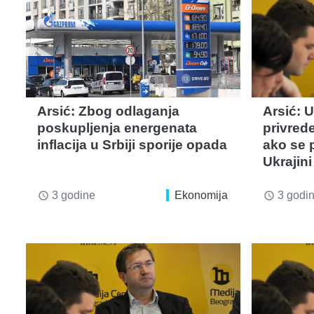
Arsić: Zbog odlaganja
Arsić: 
poskupljenja energenata
privrede
inflacija u Srbiji sporije opada
ako se 
Ukrajini
3 godine
Ekonomija
3 godi
access_time
access_time