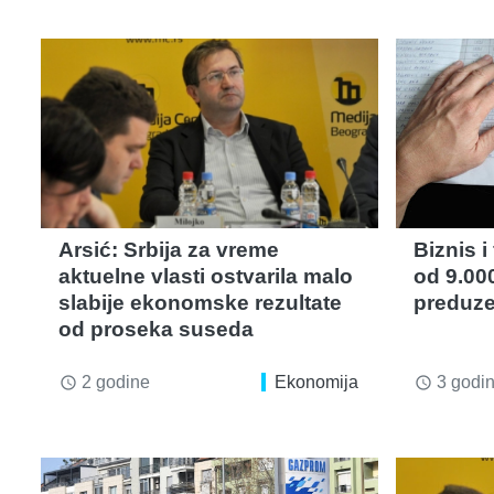
Arsić: Srbija za vreme
Biznis i
aktuelne vlasti ostvarila malo
od 9.00
slabije ekonomske rezultate
preduze
od proseka suseda
2 godine
Ekonomija
3 godi
access_time
access_time