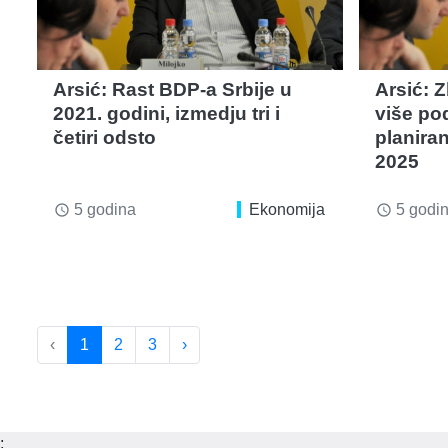
Arsić: Rast BDP-a Srbije u
Arsić: 
2021. godini, izmedju tri i
više pod
četiri odsto
planira
2025
5 godina
Ekonomija
5 godi
access_time
access_time
‹
1
2
3
›
;