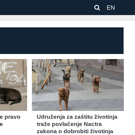
EN
že pravo
Udruženja za zaštitu životinja
ge
traže povlačenje Nactra
zakona o dobrobiti životinja