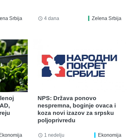
ena Srbija
4 dana
Zelena Srbija
access_time
lenoj
NPS: Država ponovo
SAD,
nespremna, boginje ovaca i
reju
koza novi izazov za srpsku
poljoprivredu
Ekonomija
1 nedelju
Ekonomija
access_time