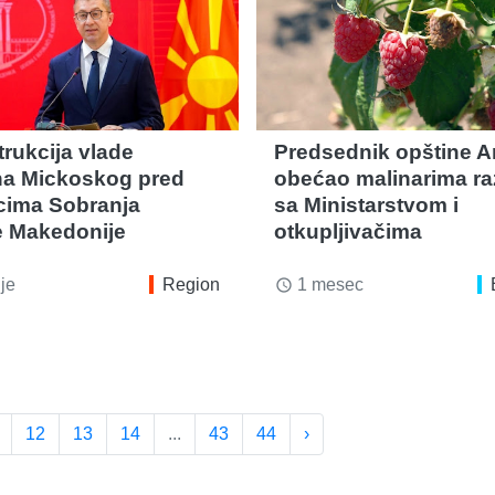
rukcija vlade
Predsednik opštine Ar
ana Mickoskog pred
obećao malinarima r
cima Sobranja
sa Ministarstvom i
 Makedonije
otkupljivačima
je
Region
1 mesec
access_time
12
13
14
...
43
44
›