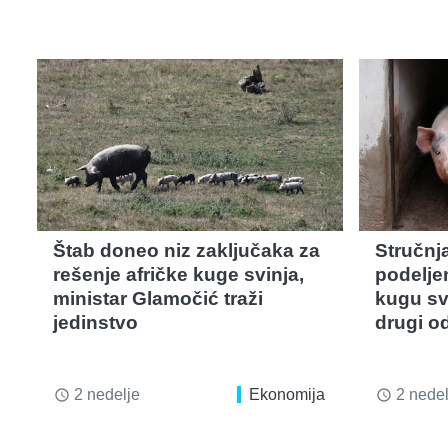
Štab doneo niz zaključaka za
Stručnj
rešenje afričke kuge svinja,
podeljen
ministar Glamočić traži
kugu sv
jedinstvo
drugi o
2 nedelje
Ekonomija
2 nedel
access_time
access_time