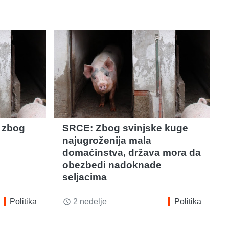
 zbog
SRCE: Zbog svinjske kuge
najugroženija mala
domaćinstva, država mora da
obezbedi nadoknade
seljacima
Politika
2 nedelje
Politika
access_time