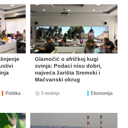
ašnjenje
Glamočić o afričkoj kugi
ustivi
svinja: Podaci nisu dobri,
inja
najveća žarišta Sremski i
Mačvanski okrug
Politika
3 nedelje
Ekonomija
access_time