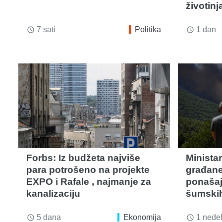
životinj
7 sati
Politika
1 dan
access_time
access_time
Forbs: Iz budžeta najviše
Minista
para potrošeno na projekte
građane
EXPO i Rafale , najmanje za
ponašaj
kanalizaciju
šumskih
5 dana
Ekonomija
1 nedel
access_time
access_time