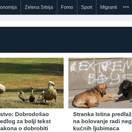
onomija
Zelena Srbija
Fomo
Sport
Migranti
rstvo: Dobrodošao
Stranka Istina predla
edlog za bolji tekst
na bolovanje radi ne
akona o dobrobiti
kućnih ljubimaca