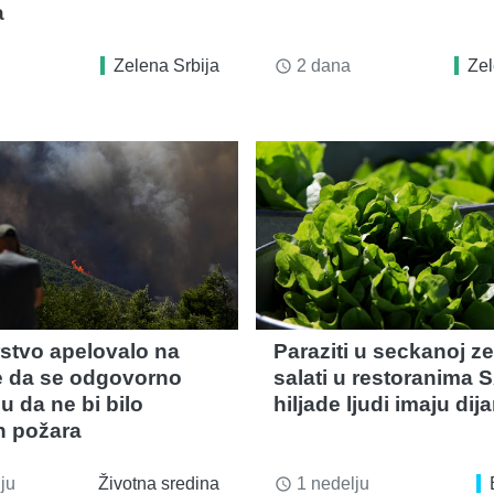
a
Zelena Srbija
2 dana
Zel
access_time
rstvo apelovalo na
Paraziti u seckanoj ze
 da se odgovorno
salati u restoranima 
u da ne bi bilo
hiljade ljudi imaju dija
 požara
ju
Životna sredina
1 nedelju
access_time