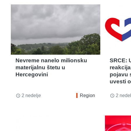
Nevreme nanelo milionsku
SRCE: U
materijalnu štetu u
reakcija
Hercegovini
pojavu 
uvesti o
2 nedelje
Region
2 nedel
access_time
access_time