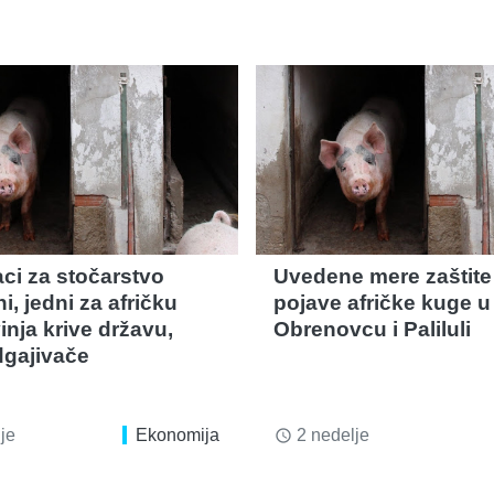
aci za stočarstvo
Uvedene mere zaštite
i, jedni za afričku
pojave afričke kuge u
inja krive državu,
Obrenovcu i Paliluli
dgajivače
je
Ekonomija
2 nedelje
access_time