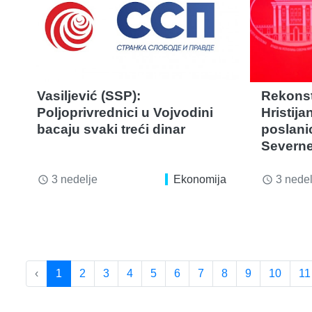
Vasiljević (SSP):
Rekonst
Poljoprivrednici u Vojvodini
Hristij
bacaju svaki treći dinar
poslani
Severne
3 nedelje
Ekonomija
3 nedel
access_time
access_time
‹
1
2
3
4
5
6
7
8
9
10
11