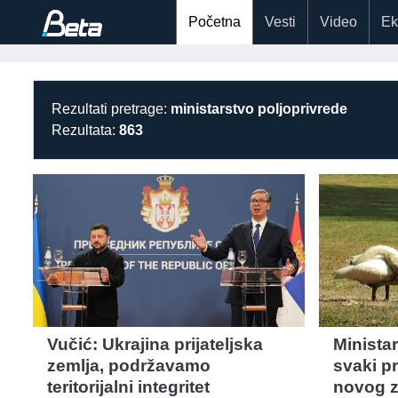
Početna
Vesti
Video
Ek
Rezultati pretrage:
ministarstvo poljoprivrede
Rezultata:
863
Vučić: Ukrajina prijateljska
Minista
zemlja, podržavamo
svaki pr
teritorijalni integritet
novog z