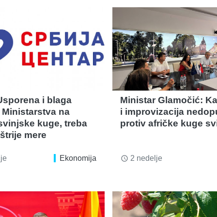
sporena i blaga
Ministar Glamočić: K
 Ministarstva na
i improvizacija nedop
svinjske kuge, treba
protiv afričke kuge sv
štrije mere
je
Ekonomija
2 nedelje
access_time