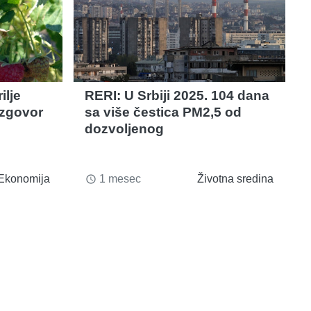
ilje
RERI: U Srbiji 2025. 104 dana
azgovor
sa više čestica PM2,5 od
dozvoljenog
Ekonomija
1 mesec
Životna sredina
access_time