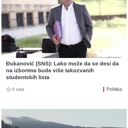
Đukanović (SNS): Lako može da se desi da
na izborima bude više takozvanih
studentskih lista
4 sata
Politika
access_time