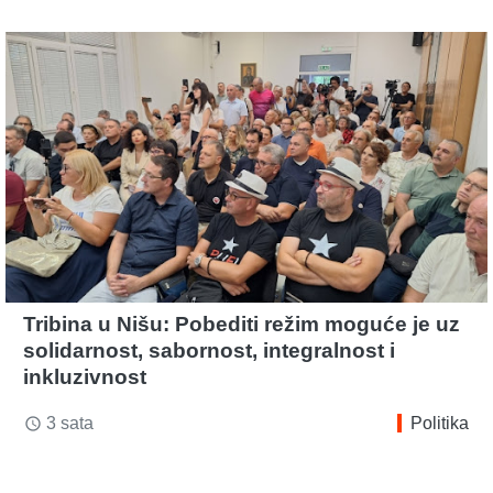
Tribina u Nišu: Pobediti režim moguće je uz
solidarnost, sabornost, integralnost i
inkluzivnost
3 sata
Politika
access_time