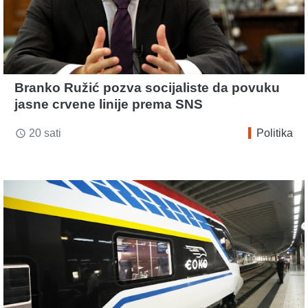
Branko Ružić pozva socijaliste da povuku
jasne crvene linije prema SNS
20 sati
Politika
access_time