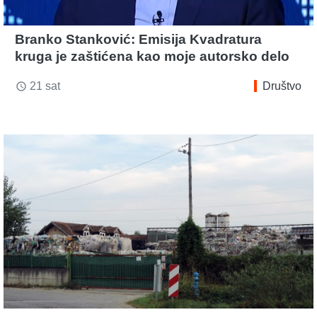
Branko Stanković: Emisija Kvadratura
kruga je zaštićena kao moje autorsko delo
21 sat
Društvo
access_time