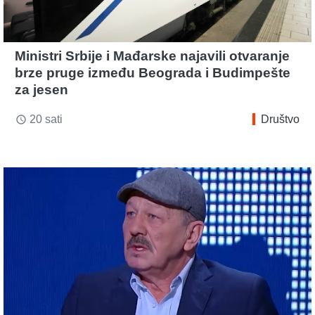
Ministri Srbije i Mađarske najavili otvaranje
brze pruge između Beograda i Budimpešte
za jesen
20 sati
Društvo
access_time