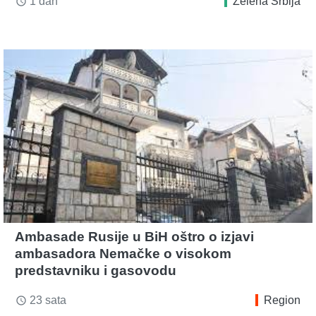
1 dan
Zelena Srbija
access_time
Ambasade Rusije u BiH oštro o izjavi
ambasadora Nemačke o visokom
predstavniku i gasovodu
23 sata
Region
access_time