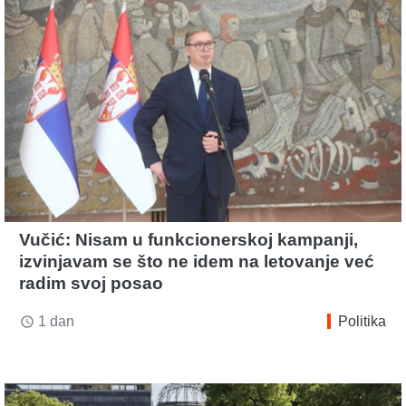
Vučić: Nisam u funkcionerskoj kampanji,
izvinjavam se što ne idem na letovanje već
radim svoj posao
1 dan
Politika
access_time