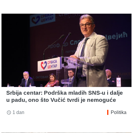
Srbija centar: Podrška mladih SNS-u i dalje
u padu, ono što Vučić tvrdi je nemoguće
1 dan
Politika
access_time