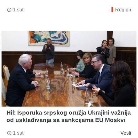
1 sat
Region
access_time
Hil: Isporuka srpskog oružja Ukrajini važnija
od usklađivanja sa sankcijama EU Moskvi
1 sat
Vesti
access_time