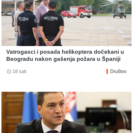
Vatrogasci i posada helikoptera dočekani u
Beogradu nakon gašenja požara u Španiji
18 sati
Društvo
access_time