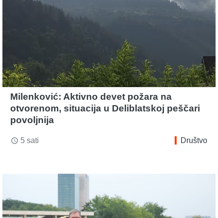
Milenković: Aktivno devet požara na
otvorenom, situacija u Deliblatskoj peščari
povoljnija
5 sati
Društvo
access_time