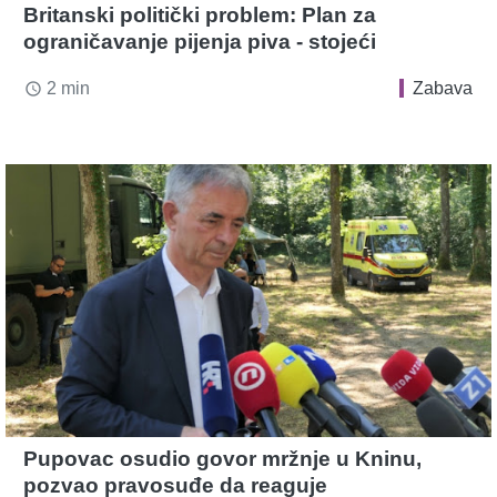
Britanski politički problem: Plan za
ograničavanje pijenja piva - stojeći
2 min
Zabava
access_time
Pupovac osudio govor mržnje u Kninu,
pozvao pravosuđe da reaguje