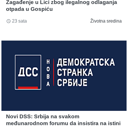
Zagađenje u Lici zbog ilegalnog odlaganja
otpada u Gospiću
23 sata
Životna sredina
access_time
Novi DSS: Srbija na svakom
međunarodnom forumu da insistira na istini