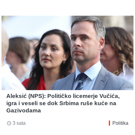
Aleksić (NPS): Političko licemerje Vučića,
igra i veseli se dok Srbima ruše kuće na
Gazivodama
3 sata
Politika
access_time