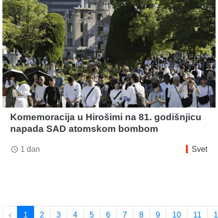
Komemoracija u Hirošimi na 81. godišnjicu
napada SAD atomskom bombom
1 dan
Svet
access_time
‹
1
2
3
4
5
6
7
8
9
10
11
1