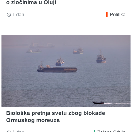
o zločinima u Oluji
1 dan
Politika
access_time
Biološka pretnja svetu zbog blokade
Ormuskog moreuza